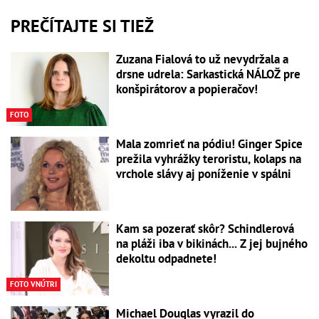
PREČÍTAJTE SI TIEŽ
Zuzana Fialová to už nevydržala a
drsne udrela: Sarkastická NÁLOŽ pre
konšpirátorov a popieračov!
FOTO
Mala zomrieť na pódiu! Ginger Spice
prežila vyhrážky teroristu, kolaps na
vrchole slávy aj poníženie v spálni
Kam sa pozerať skôr? Schindlerová
na pláži iba v bikinách... Z jej bujného
dekoltu odpadnete!
FOTO VNÚTRI
Michael Douglas vyrazil do