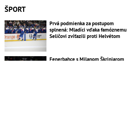
ŠPORT
Prvá podmienka za postupom
splnená: Mladíci vďaka famóznemu
Seličovi zvíťazili proti Helvétom
Fenerbahce s Milanom Škriniarom
víťazne: Turecký klub si do odvety
nesie dvojgólový náskok
Obavy sa naplnili: Carlos Alcaraz
oznámil svetu správu, ktorú sme
nechceli počuť
Na medzinárodnej futbalovej scéne