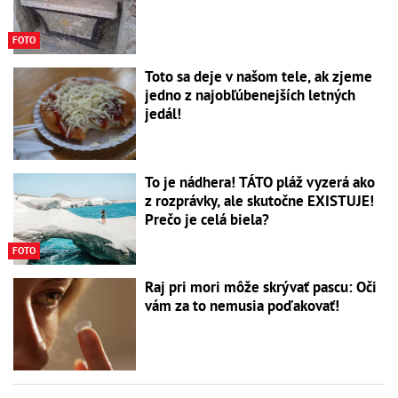
FOTO
Toto sa deje v našom tele, ak zjeme
jedno z najobľúbenejších letných
jedál!
To je nádhera! TÁTO pláž vyzerá ako
z rozprávky, ale skutočne EXISTUJE!
Prečo je celá biela?
FOTO
Raj pri mori môže skrývať pascu: Oči
vám za to nemusia poďakovať!