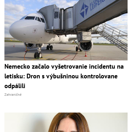
Nemecko začalo vyšetrovanie incidentu na
letisku: Dron s výbušninou kontrolovane
odpálili
Zahraničné