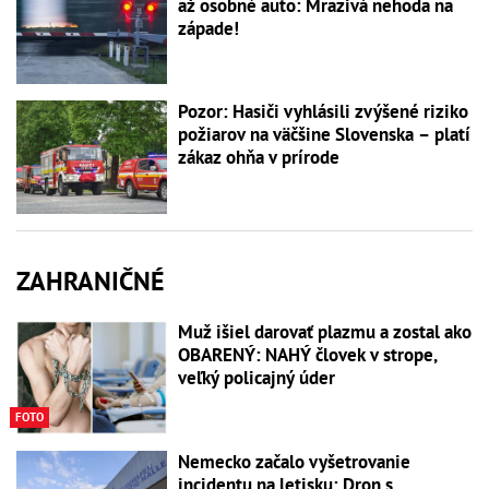
až osobné auto: Mrazivá nehoda na
západe!
Pozor: Hasiči vyhlásili zvýšené riziko
požiarov na väčšine Slovenska – platí
zákaz ohňa v prírode
ZAHRANIČNÉ
Muž išiel darovať plazmu a zostal ako
OBARENÝ: NAHÝ človek v strope,
veľký policajný úder
FOTO
Nemecko začalo vyšetrovanie
incidentu na letisku: Dron s