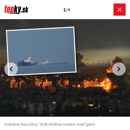
1
/4
Ilustračné foto (Zdroj: TASR/AP/Bilal Hussein, Altaf Qadri)