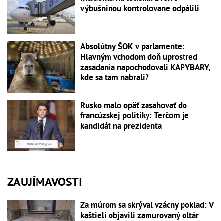
výbušninou kontrolovane odpálili
Absolútny ŠOK v parlamente:
Hlavným vchodom doň uprostred
zasadania napochodovali KAPYBARY,
kde sa tam nabrali?
Rusko malo opäť zasahovať do
francúzskej politiky: Terčom je
kandidát na prezidenta
ZAUJÍMAVOSTI
Za múrom sa skrýval vzácny poklad: V
kaštieli objavili zamurovaný oltár