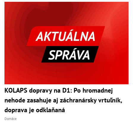
KOLAPS dopravy na D1: Po hromadnej
nehode zasahuje aj záchranársky vrtuľník,
doprava je odklaňaná
Domáce