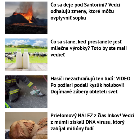
Čo sa deje pod Santorini? Vedci
odhaľujú zmeny, ktoré môžu
ovplyvniť sopku
Čo sa stane, keď prestanete jesť
mliečne výrobky? Toto by ste mali
vedieť
Hasiči nezachraňujú len ľudí: VIDEO
Po požiari podali kyslík holubovi!
Dojímavé zábery obleteli svet
Prielomový NÁLEZ z čias Inkov! Vedci
z múmií získali DNA vírusu, ktorý
zabíjal milióny ľudí