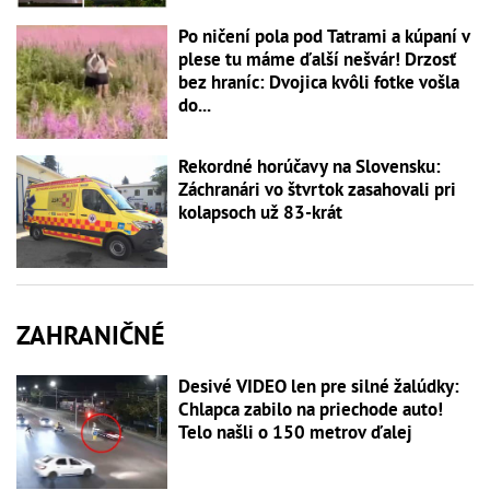
Po ničení pola pod Tatrami a kúpaní v
plese tu máme ďalší nešvár! Drzosť
bez hraníc: Dvojica kvôli fotke vošla
do...
Rekordné horúčavy na Slovensku:
Záchranári vo štvrtok zasahovali pri
kolapsoch už 83-krát
ZAHRANIČNÉ
Desivé VIDEO len pre silné žalúdky:
Chlapca zabilo na priechode auto!
Telo našli o 150 metrov ďalej