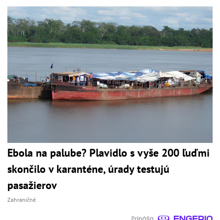
Ebola na palube? Plavidlo s vyše 200 ľuďmi
skončilo v karanténe, úrady testujú
pasažierov
Zahraničné