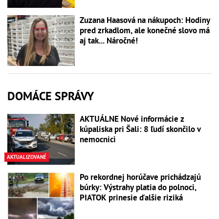
Zuzana Haasová na nákupoch: Hodiny
pred zrkadlom, ale konečné slovo má
aj tak... Náročné!
DOMÁCE SPRÁVY
AKTUÁLNE Nové informácie z
kúpaliska pri Šali: 8 ľudí skončilo v
nemocnici
AKTUALIZOVANÉ
Po rekordnej horúčave prichádzajú
búrky: Výstrahy platia do polnoci,
PIATOK prinesie ďalšie riziká