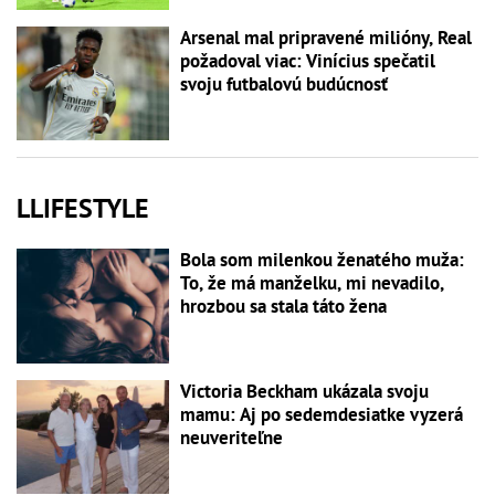
Arsenal mal pripravené milióny, Real
požadoval viac: Vinícius spečatil
svoju futbalovú budúcnosť
LLIFESTYLE
Bola som milenkou ženatého muža:
To, že má manželku, mi nevadilo,
hrozbou sa stala táto žena
Victoria Beckham ukázala svoju
mamu: Aj po sedemdesiatke vyzerá
neuveriteľne