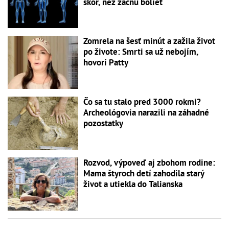
skôr, než začnú bolieť
Zomrela na šesť minút a zažila život
po živote: Smrti sa už nebojím,
hovorí Patty
Čo sa tu stalo pred 3000 rokmi?
Archeológovia narazili na záhadné
pozostatky
Rozvod, výpoveď aj zbohom rodine:
Mama štyroch detí zahodila starý
život a utiekla do Talianska