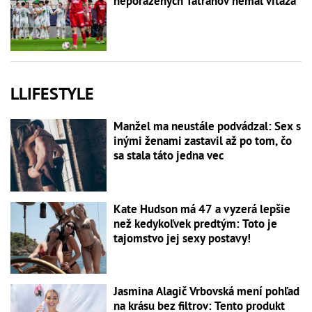
neporazených Tatranov nemal víťaza
LLIFESTYLE
Manžel ma neustále podvádzal: Sex s
inými ženami zastavil až po tom, čo
sa stala táto jedna vec
Kate Hudson má 47 a vyzerá lepšie
než kedykoľvek predtým: Toto je
tajomstvo jej sexy postavy!
Jasmina Alagič Vrbovská mení pohľad
na krásu bez filtrov: Tento produkt