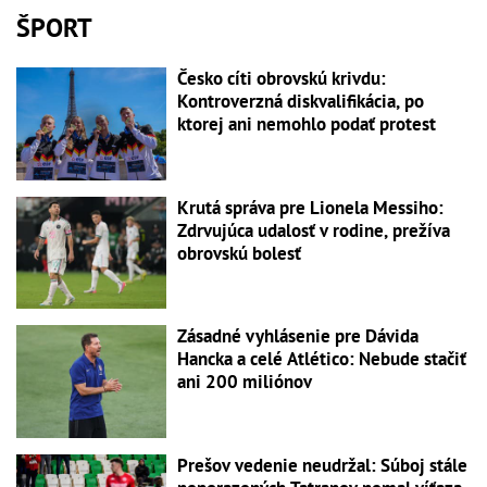
ŠPORT
Česko cíti obrovskú krivdu:
Kontroverzná diskvalifikácia, po
ktorej ani nemohlo podať protest
Krutá správa pre Lionela Messiho:
Zdrvujúca udalosť v rodine, prežíva
obrovskú bolesť
Zásadné vyhlásenie pre Dávida
Hancka a celé Atlético: Nebude stačiť
ani 200 miliónov
Prešov vedenie neudržal: Súboj stále