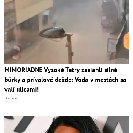
MIMORIADNE Vysoké Tatry zasiahli silné
búrky a prívalové dažde: Voda v mestách sa
valí ulicami!
Domáce