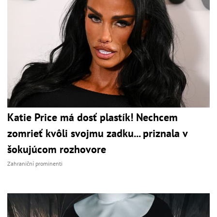
Katie Price má dosť plastík! Nechcem
zomrieť kvôli svojmu zadku... priznala v
šokujúcom rozhovore
Zahraniční prominenti