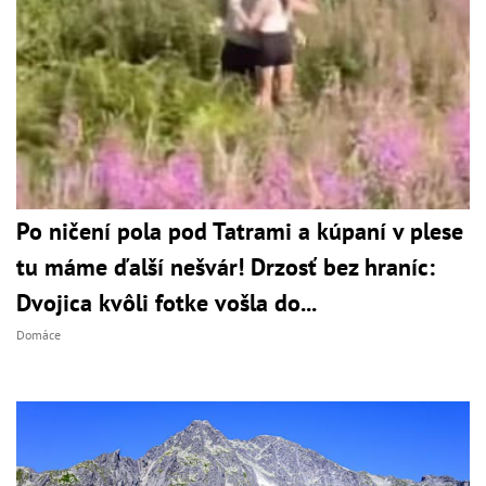
Po ničení pola pod Tatrami a kúpaní v plese
tu máme ďalší nešvár! Drzosť bez hraníc:
Dvojica kvôli fotke vošla do...
Domáce