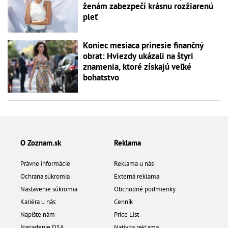
ženám zabezpečí krásnu rozžiarenú
pleť
Koniec mesiaca prinesie finančný
obrat: Hviezdy ukázali na štyri
znamenia, ktoré získajú veľké
bohatstvo
O Zoznam.sk
Reklama
Právne informácie
Reklama u nás
Ochrana súkromia
Externá reklama
Nastavenie súkromia
Obchodné podmienky
Kariéra u nás
Cenník
Napíšte nám
Price List
Nariadenie DSA
Natívna reklama