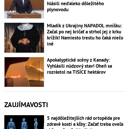
hlásili neďaleko dôležitého
plynovodu
Mladík z Ukrajiny NAPADOL mníšku:
Začal po nej kričať a strhol jej z krku
krížik! Namiesto trestu ho čaká niečo
iné
Apokalyptické scény z Kanady:
Vyhlásili núdzový stav! Oheň sa
rozrástol na TISÍCE hektárov
ZAUJÍMAVOSTI
5 najdôležitejších rád ortopéda pre
zdravé kosti a kĺby: Začať treba oveľa