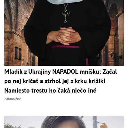
Mladík z Ukrajiny NAPADOL mníšku: Začal
po nej kričať a strhol jej z krku krížik!
Namiesto trestu ho čaká niečo iné
Zahraničné