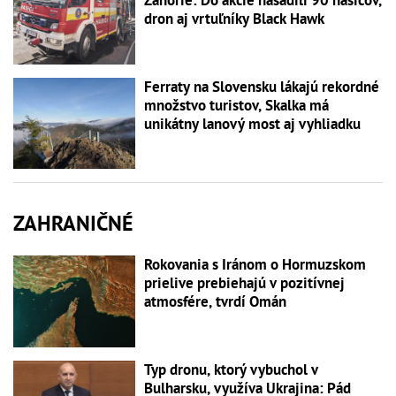
Záhorie: Do akcie nasadili 90 hasičov,
dron aj vrtuľníky Black Hawk
Ferraty na Slovensku lákajú rekordné
množstvo turistov, Skalka má
unikátny lanový most aj vyhliadku
ZAHRANIČNÉ
Rokovania s Iránom o Hormuzskom
prielive prebiehajú v pozitívnej
atmosfére, tvrdí Omán
Typ dronu, ktorý vybuchol v
Bulharsku, využíva Ukrajina: Pád