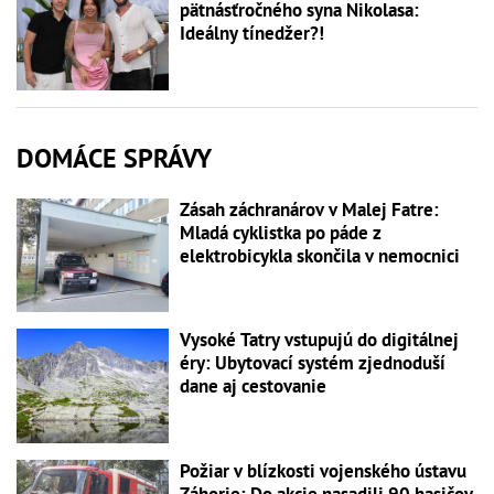
pätnásťročného syna Nikolasa:
Ideálny tínedžer?!
DOMÁCE SPRÁVY
Zásah záchranárov v Malej Fatre:
Mladá cyklistka po páde z
elektrobicykla skončila v nemocnici
Vysoké Tatry vstupujú do digitálnej
éry: Ubytovací systém zjednoduší
dane aj cestovanie
Požiar v blízkosti vojenského ústavu