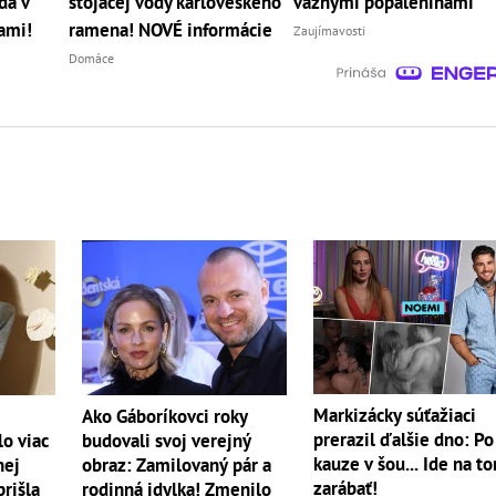
da v
stojacej vody karloveského
vážnymi popáleninami
cami!
ramena! NOVÉ informácie
Zaujímavosti
Domáce
Markizácky súťažiaci
Ako Gáboríkovci roky
prerazil ďalšie dno: Po
lo viac
budovali svoj verejný
kauze v šou... Ide na t
nej
obraz: Zamilovaný pár a
zarábať!
prišla
rodinná idylka! Zmenilo