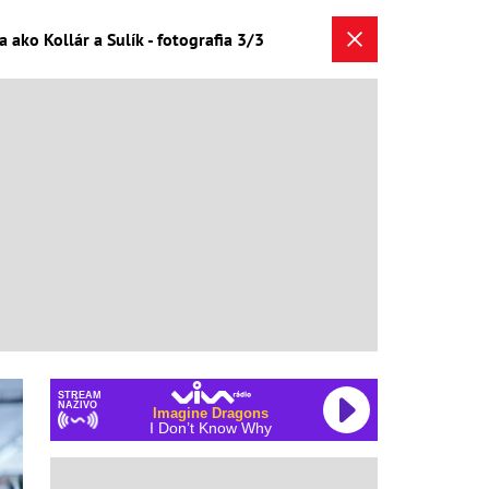
ko Kollár a Sulík - fotografia 3/3
STREAM
NAŽIVO
Imagine Dragons
I Don’t Know Why