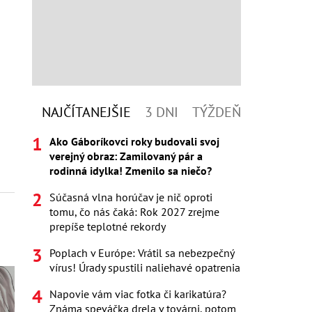
NAJČÍTANEJŠIE
3 DNI
TÝŽDEŇ
Ako Gáboríkovci roky budovali svoj
verejný obraz: Zamilovaný pár a
rodinná idylka! Zmenilo sa niečo?
Súčasná vlna horúčav je nič oproti
tomu, čo nás čaká: Rok 2027 zrejme
prepíše teplotné rekordy
Poplach v Európe: Vrátil sa nebezpečný
vírus! Úrady spustili naliehavé opatrenia
Napovie vám viac fotka či karikatúra?
Známa speváčka drela v továrni, potom