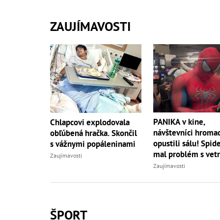
ZAUJÍMAVOSTI
PANIKA v kine,
Chlapcovi explodovala
návštevníci hroma
obľúbená hračka. Skončil
opustili sálu! Spi
s vážnymi popáleninami
mal problém s vet
Zaujímavosti
Zaujímavosti
ŠPORT