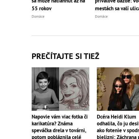
sa môže natiahnuť až na
prívalové dažde: Vo
55 rokov
mestách sa valí uli
Domáce
Domáce
PREČÍTAJTE SI TIEŽ
Napovie vám viac fotka či
Dcéra Heidi Klum
karikatúra? Známa
odhalila, čo ju desi
speváčka drela v továrni,
ako fotenie v spod
potom pobláznila celé
bielizni: Záchrana 