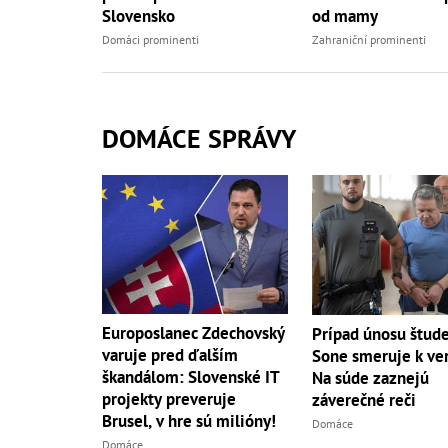
Slovensko
od mamy
Domáci prominenti
Zahraniční prominenti
DOMÁCE SPRÁVY
Europoslanec Zdechovský
Prípad únosu štud
varuje pred ďalším
Sone smeruje k ver
škandálom: Slovenské IT
Na súde zaznejú
projekty preveruje
záverečné reči
Brusel, v hre sú milióny!
Domáce
Domáce