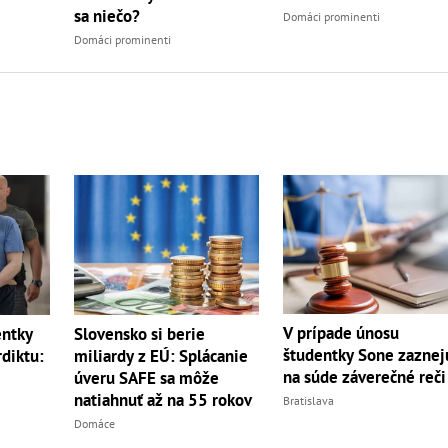
sa niečo?
Domáci prominenti
Domáci prominenti
V prípade únosu
entky
Slovensko si berie
študentky Sone zaznej
diktu:
miliardy z EÚ: Splácanie
na súde záverečné reči
úveru SAFE sa môže
natiahnuť až na 55 rokov
Bratislava
Domáce