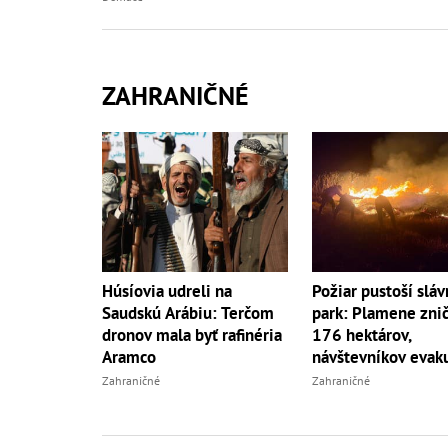
ZAHRANIČNÉ
Húsíovia udreli na
Požiar pustoší sláv
Saudskú Arábiu: Terčom
park: Plamene znič
dronov mala byť rafinéria
176 hektárov,
Aramco
návštevníkov evak
Zahraničné
Zahraničné