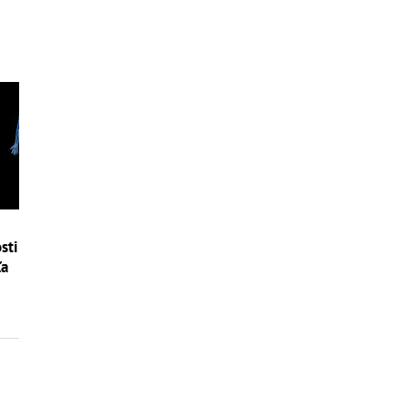
sti
ľa