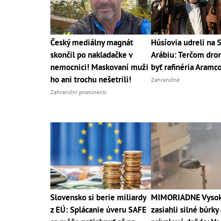
Český mediálny magnát
Húsíovia udreli na 
skončil po nakladačke v
Arábiu: Terčom dro
nemocnici! Maskovaní muži
byť rafinéria Aramc
ho ani trochu nešetrili!
Zahraničné
Zahraniční prominenti
Slovensko si berie miliardy
MIMORIADNE Vysoké
z EÚ: Splácanie úveru SAFE
zasiahli silné búrky 