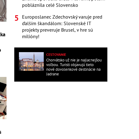
pobláznila celé Slovensko
Europoslanec Zdechovský varuje pred
ďalším škandálom: Slovenské IT
projekty preveruje Brusel, v hre sú
čka
milióny!
o
CESTOVANIE
Chorvátsko už nie je najlacnejšou
voľbou. Turisti objavujú tieto
nové dovolenkové destinácie na
Jadrane
s