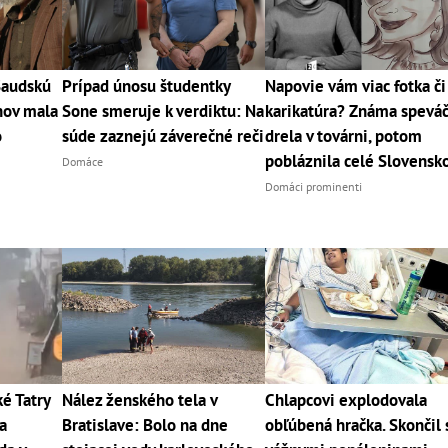
Saudskú
Prípad únosu študentky
Napovie vám viac fotka či
nov mala
Sone smeruje k verdiktu: Na
karikatúra? Známa spevá
o
súde zaznejú záverečné reči
drela v továrni, potom
pobláznila celé Slovensk
Domáce
Domáci prominenti
 Tatry
Nález ženského tela v
Chlapcovi explodovala
a
Bratislave: Bolo na dne
obľúbená hračka. Skončil 