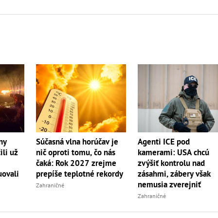
ny
Súčasná vlna horúčav je
Agenti ICE pod
ili už
nič oproti tomu, čo nás
kamerami: USA chcú
čaká: Rok 2027 zrejme
zvýšiť kontrolu nad
uovali
prepíše teplotné rekordy
zásahmi, zábery však
nemusia zverejniť
Zahraničné
Zahraničné