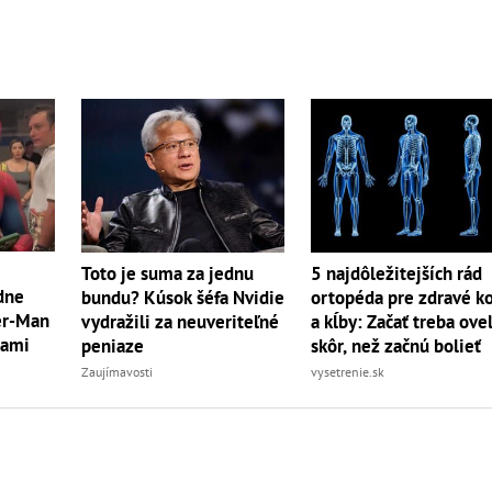
Toto je suma za jednu
5 najdôležitejších rád
dne
bundu? Kúsok šéfa Nvidie
ortopéda pre zdravé ko
der-Man
vydražili za neuveriteľné
a kĺby: Začať treba ove
rami
peniaze
skôr, než začnú bolieť
Zaujímavosti
vysetrenie.sk