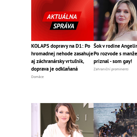
KOLAPS dopravy na D1: Po
Šok v rodine Angelin
hromadnej nehode zasahuje
Po rozvode s manž
aj záchranársky vrtuľník,
priznal - som gay!
doprava je odklaňaná
Zahraniční prominenti
Domáce