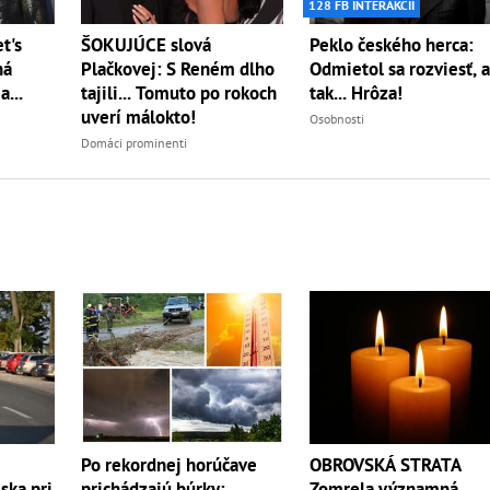
128 FB INTERAKCIÍ
ŠOKUJÚCE slová
Peklo českého herca:
t's
Plačkovej: S Reném dlho
Odmietol sa rozviesť, 
ná
tajili... Tomuto po rokoch
tak... Hrôza!
...
uverí málokto!
Osobnosti
Domáci prominenti
OBROVSKÁ STRATA
Po rekordnej horúčave
Zomrela významná
ska pri
prichádzajú búrky: