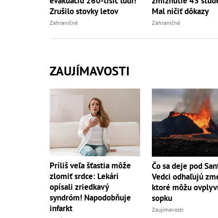
evakuáciu 260-tisíc ľudí!
zmiznutie 43 štud
Zrušilo stovky letov
Mal ničiť dôkazy
Zahraničné
Zahraničné
ZAUJÍMAVOSTI
Príliš veľa šťastia môže
Čo sa deje pod San
zlomiť srdce: Lekári
Vedci odhaľujú zm
opísali zriedkavý
ktoré môžu ovplyv
syndróm! Napodobňuje
sopku
infarkt
Zaujímavosti