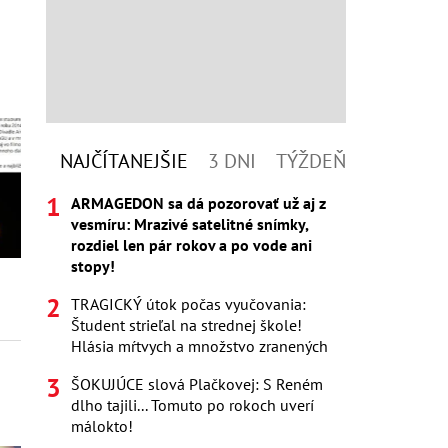
NAJČÍTANEJŠIE
3 DNI
TÝŽDEŇ
ARMAGEDON sa dá pozorovať už aj z
vesmíru: Mrazivé satelitné snímky,
rozdiel len pár rokov a po vode ani
stopy!
TRAGICKÝ útok počas vyučovania:
Študent strieľal na strednej škole!
Hlásia mŕtvych a množstvo zranených
ŠOKUJÚCE slová Plačkovej: S Reném
dlho tajili... Tomuto po rokoch uverí
málokto!