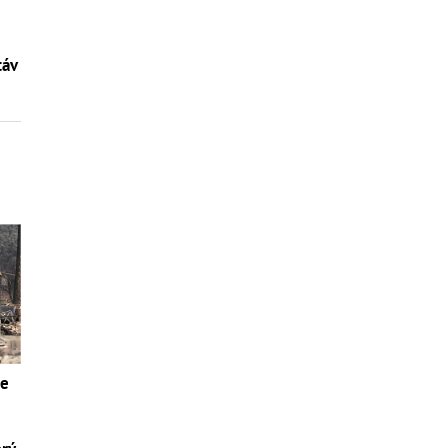
táv
ie