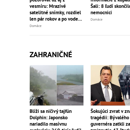
vesmíru: Mrazivé
Šali: 8 ľudí skončil
satelitné snímky, rozdiel
nemocnici
len pár rokov a po vode
Domáce
ani stopy!
Domáce
ZAHRANIČNÉ
Blíži sa ničivý tajfún
Šokujúci zvrat v z
Dolphin: Japonsko
tragédii: Bývalého
nariadilo masívnu
guvernéra zatkli z