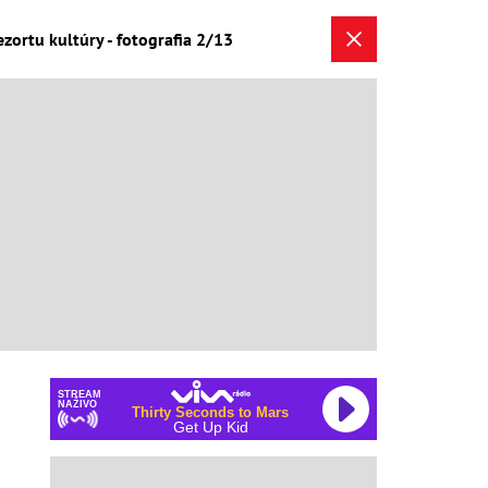
ezortu kultúry - fotografia 2/13
STREAM
NAŽIVO
Thirty Seconds to Mars
Get Up Kid