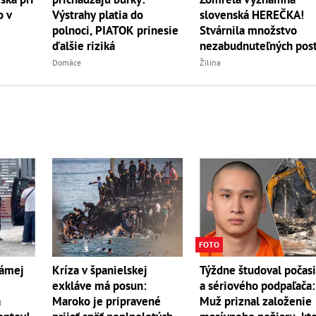
slovenská HEREČKA!
o v
Výstrahy platia do
Stvárnila množstvo
polnoci, PIATOK prinesie
nezabudnuteľných pos
ďalšie riziká
Žilina
Domáce
FOTO
námej
Kríza v španielskej
Týždne študoval počas
exkláve má posun:
a sériového podpaľača:
a
Maroko je pripravené
Muž priznal založenie