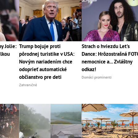
y Jolie:
Trump bojuje proti
Strach o hviezdu Let's
elkou
pôrodnej turistike v USA:
Dance: Hrôzostrašná FOT
Novým nariadením chce
nemocnice a... Zvláštny
odoprieť automatické
odkaz!
občianstvo pre deti
Domáci prominenti
Zahraničné