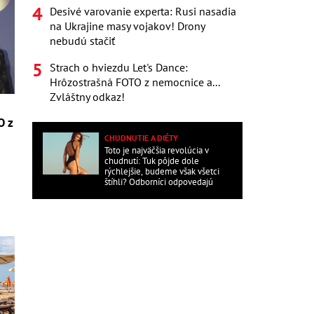
Desivé varovanie experta: Rusi nasadia
na Ukrajine masy vojakov! Drony
nebudú stačiť
Strach o hviezdu Let's Dance:
Hrôzostrašná FOTO z nemocnice a...
Zvláštny odkaz!
O z
CHUDNUTIE A DIÉTY
Toto je najväčšia revolúcia v
chudnutí: Tuk pôjde dole
rýchlejšie, budeme však všetci
štíhli? Odborníci odpovedajú