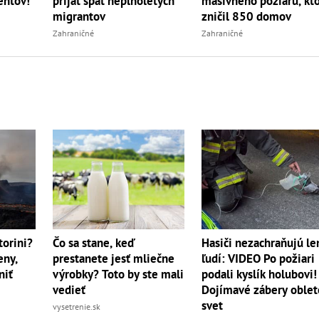
entov!
prijať späť neplnoletých
masívneho požiaru, kt
migrantov
zničil 850 domov
Zahraničné
Zahraničné
torini?
Čo sa stane, keď
Hasiči nezachraňujú le
eny,
prestanete jesť mliečne
ľudí: VIDEO Po požiari
niť
výrobky? Toto by ste mali
podali kyslík holubovi!
vedieť
Dojímavé zábery oblet
svet
vysetrenie.sk