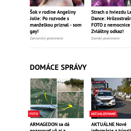
Šok v rodine Angeliny
Strach o hviezdu Le
Jolie: Po rozvode s
Dance: Hrôzostraš
manželkou priznal - som
FOTO z nemocnice a
gay!
Zvláštny odkaz!
Zahraniční prominenti
Domáci prominenti
DOMÁCE SPRÁVY
FOTO
AKTUALIZOVANÉ
ARMAGEDON sa dá
AKTUÁLNE Nové
pozorovať už aj z
informácie z kúpali