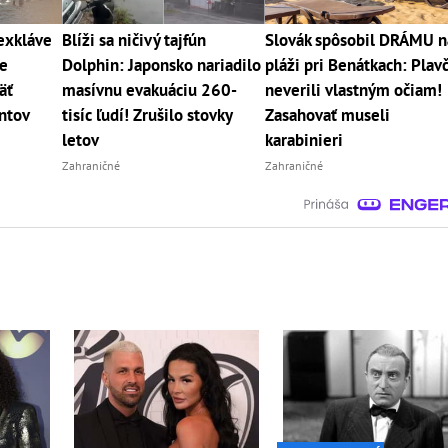
 exkláve
Blíži sa ničivý tajfún
Slovák spôsobil DRÁMU n
e
Dolphin: Japonsko nariadilo
pláži pri Benátkach: Plavč
äť
masívnu evakuáciu 260-
neverili vlastným očiam!
ntov
tisíc ľudí! Zrušilo stovky
Zasahovať museli
letov
karabinieri
Zahraničné
Zahraničné