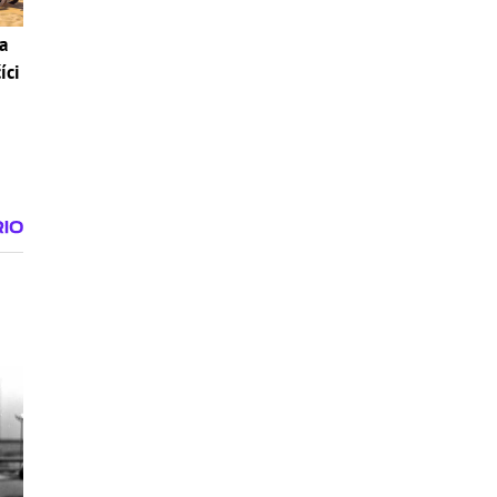
a
íci