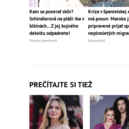
Kam sa pozerať skôr?
Kríza v španielskej
Schindlerová na pláži iba v
má posun: Maroko j
bikinách... Z jej bujného
pripravené prijať sp
dekoltu odpadnete!
neplnoletých migra
Domáci prominenti
Zahraničné
PREČÍTAJTE SI TIEŽ