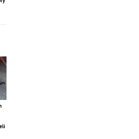
orý
n
eli