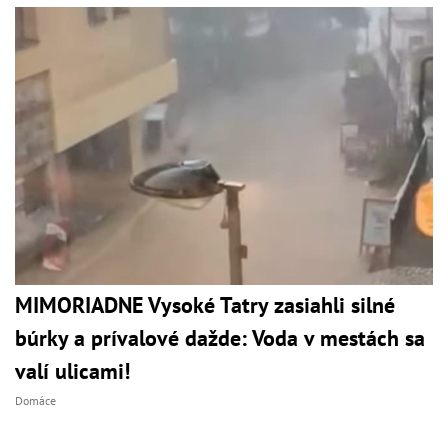
MIMORIADNE Vysoké Tatry zasiahli silné
búrky a prívalové dažde: Voda v mestách sa
valí ulicami!
Domáce