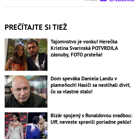
PREČÍTAJTE SI TIEŽ
Tajomnstvo je vonku! Herečka
Kristína Svarinská POTVRDILA
zásnuby, FOTO prsteňa!
Dom speváka Daniela Landu v
plameňoch! Hasiči sa nestíhali diviť,
čo sa vlastne stalo!
Bizár spojený s Ronaldovou svadbou:
Uff, neveste spravili poriadne peklo!