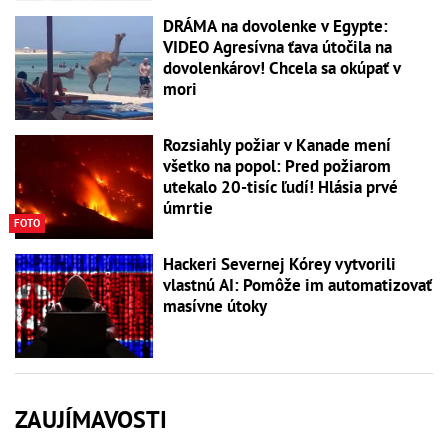
DRÁMA na dovolenke v Egypte:
VIDEO Agresívna ťava útočila na
dovolenkárov! Chcela sa okúpať v
mori
Rozsiahly požiar v Kanade mení
všetko na popol: Pred požiarom
utekalo 20-tisíc ľudí! Hlásia prvé
úmrtie
FOTO
Hackeri Severnej Kórey vytvorili
vlastnú AI: Pomôže im automatizovať
masívne útoky
ZAUJÍMAVOSTI