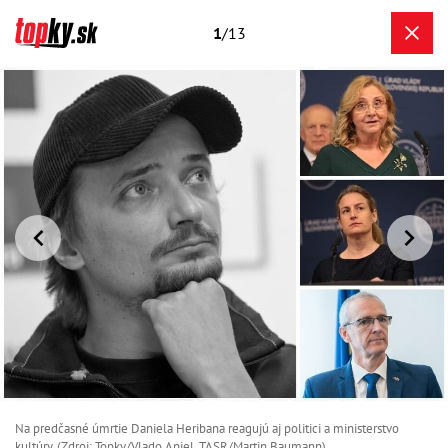
1
/13
Na predčasné úmrtie Daniela Heribana reagujú aj politici a ministerstvo
kultúry. (Zdroj: Topky/Vlado Anjel, TASR/Martin Baumann)