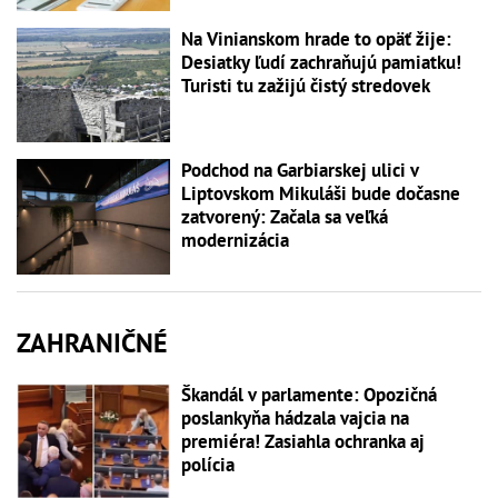
Na Vinianskom hrade to opäť žije:
Desiatky ľudí zachraňujú pamiatku!
Turisti tu zažijú čistý stredovek
Podchod na Garbiarskej ulici v
Liptovskom Mikuláši bude dočasne
zatvorený: Začala sa veľká
modernizácia
ZAHRANIČNÉ
Škandál v parlamente: Opozičná
poslankyňa hádzala vajcia na
premiéra! Zasiahla ochranka aj
polícia