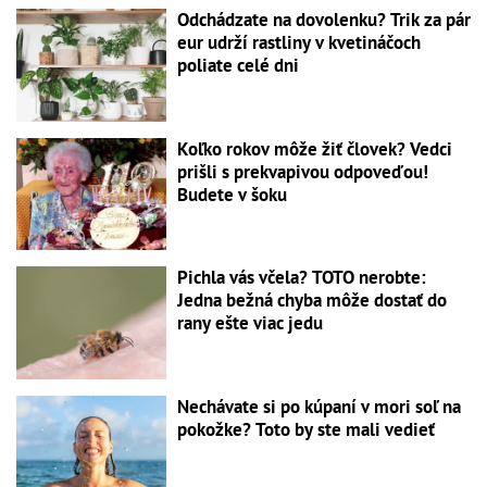
Odchádzate na dovolenku? Trik za pár
eur udrží rastliny v kvetináčoch
poliate celé dni
Koľko rokov môže žiť človek? Vedci
prišli s prekvapivou odpoveďou!
Budete v šoku
Pichla vás včela? TOTO nerobte:
Jedna bežná chyba môže dostať do
rany ešte viac jedu
Nechávate si po kúpaní v mori soľ na
pokožke? Toto by ste mali vedieť