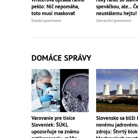
speváčkou, ale... Če
peklo: Nič nepomáha,
neustálemu hejtu!
toto musí maskovať
Zahraniční prominenti
Domáci prominenti
DOMÁCE SPRÁVY
Varovanie pre tisíce
Slovensko sa blíži 
Sloveniek: ŠÚKL
novému jadrovém
upozorňuje na známu
zdroju: Štvrtý blok