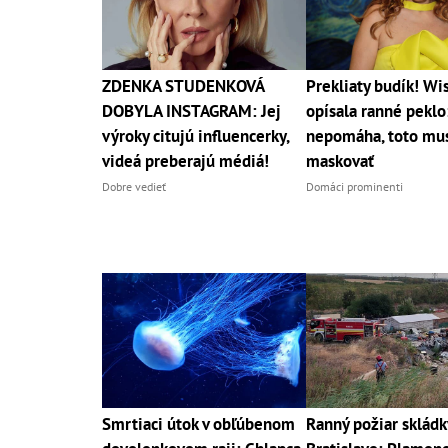
ZDENKA STUDENKOVÁ
Prekliaty budík! Wi
DOBYLA INSTAGRAM: Jej
opísala ranné peklo
výroky citujú influencerky,
nepomáha, toto mu
videá preberajú médiá!
maskovať
Dobre vedieť
Domáci prominenti
Smrtiaci útok v obľúbenom
Ranný požiar skládk