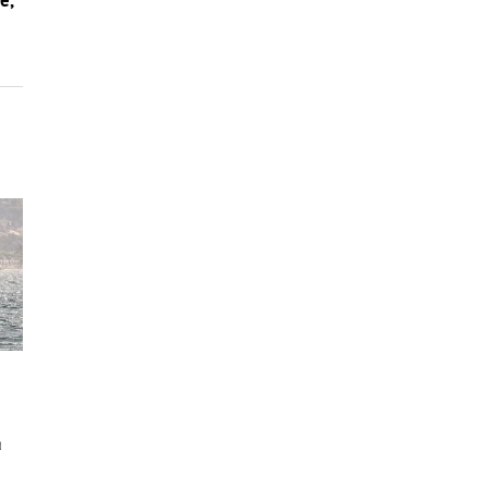
é,
i
a