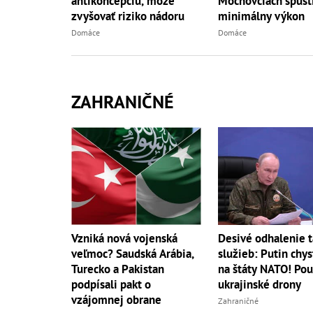
antikoncepciu, môže
Mochovciach spusti
zvyšovať riziko nádoru
minimálny výkon
Domáce
Domáce
ZAHRANIČNÉ
Vzniká nová vojenská
Desivé odhalenie t
veľmoc? Saudská Arábia,
služieb: Putin chys
Turecko a Pakistan
na štáty NATO! Pou
podpísali pakt o
ukrajinské drony
vzájomnej obrane
Zahraničné