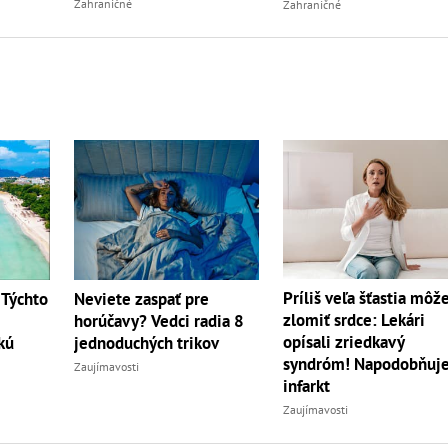
Zahraničné
Zahraničné
Príliš veľa šťastia môž
 Týchto
Neviete zaspať pre
zlomiť srdce: Lekári
horúčavy? Vedci radia 8
opísali zriedkavý
kú
jednoduchých trikov
syndróm! Napodobňuj
Zaujímavosti
infarkt
Zaujímavosti