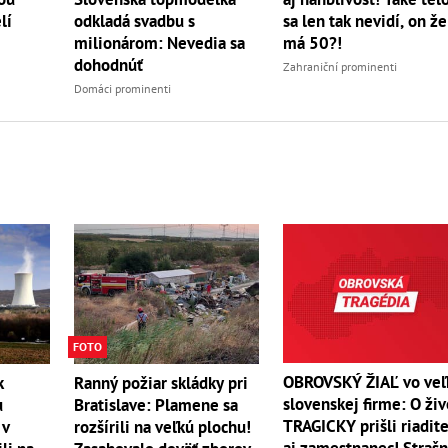
lí
sa len tak nevidí, on že
odkladá svadbu s
má 50?!
milionárom: Nevedia sa
dohodnúť
Zahraniční prominenti
Domáci prominenti
FOTO
OBROVSKÝ ŽIAĽ vo veľ
k
Ranný požiar skládky pri
slovenskej firme: O živ
u
Bratislave: Plamene sa
TRAGICKY prišli riadite
 v
rozšírili na veľkú plochu!