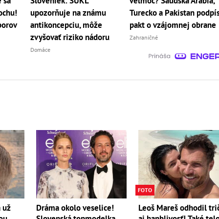
 sa
Sloveniek: ŠÚKL
veľmoc? Saudská Arábia,
lochu!
upozorňuje na známu
Turecko a Pakistan podpís
borov
antikoncepciu, môže
pakt o vzájomnej obrane
zvyšovať riziko nádoru
Zahraničné
Domáce
FOTO
 už
Leoš Mareš odhodil tri
Dráma okolo veselice!
nou
aj hanblivosť! Také tel
Slovenská topmodelka