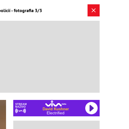
ícií - fotografia 3/3
STREAM
NAŽIVO
David Kushner
Electrified