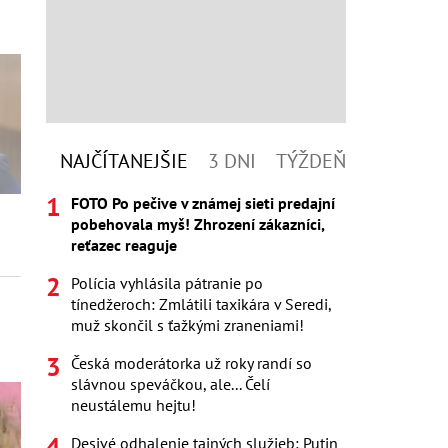
NAJČÍTANEJŠIE
3 DNI
TÝŽDEŇ
FOTO Po pečive v známej sieti predajní
pobehovala myš! Zhrození zákazníci,
reťazec reaguje
Polícia vyhlásila pátranie po
tínedžeroch: Zmlátili taxikára v Seredi,
muž skončil s ťažkými zraneniami!
Česká moderátorka už roky randí so
slávnou speváčkou, ale... Čelí
neustálemu hejtu!
Desivé odhalenie tajných služieb: Putin