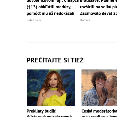
dovolenkovom raji: Chlapca
Bratislave: Plamene
(†13) obkľúčili medúzy,
rozšírili na veľkú p
pomôcť mu už nedokázali
Zasahovalo deväť z
Zahraničné
Domáce
PREČÍTAJTE SI TIEŽ
Česká moderátorka
Prekliaty budík!
roky randí so sláv
Wisterová opísala ranné