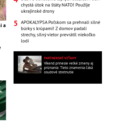
chystá útok na štáty NATO! Použije
ukrajinské drony
APOKALYPSA Poľskom sa prehnali silné
i a
búrky s krúpami! Z domov padali
strechy, silný vietor prevrátil niekoľko
lodí
e
PARTNERSKÉ VZŤAHY
Víkend prinesie veľké zmeny aj
priznania: Tieto znamenia čaká
osudové stretnutie