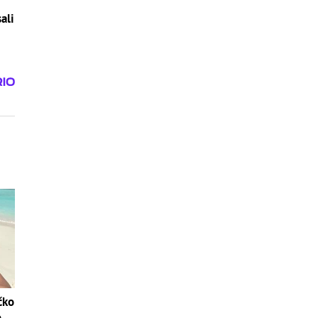
ali
čko
o