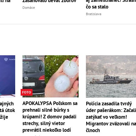
aj zamestnanec! Strašn
li na
Zasahovalo deväť zborov
čo sa stalo
Domáce
Bratislava
FOTO
APOKALYPSA Poľskom sa
ajných
Polícia zasadila tvrdý
prehnali silné búrky s
tá útok
úder pašerákom: Začal
krúpami! Z domov padali
žije
zatýkať vo veľkom!
strechy, silný vietor
Migrantov zväzovali n
prevrátil niekoľko lodí
člnoch