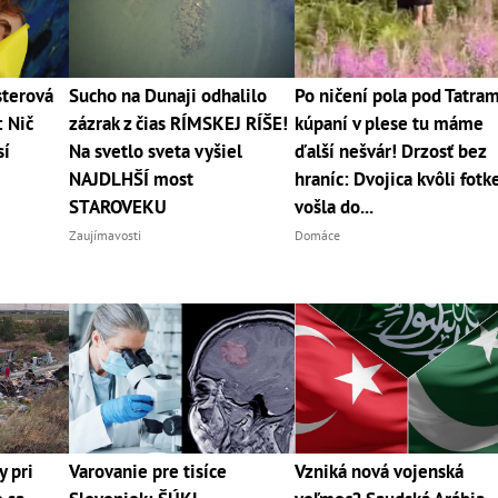
sterová
Sucho na Dunaji odhalilo
Po ničení pola pod Tatram
: Nič
zázrak z čias RÍMSKEJ RÍŠE!
kúpaní v plese tu máme
sí
Na svetlo sveta vyšiel
ďalší nešvár! Drzosť bez
NAJDLHŠÍ most
hraníc: Dvojica kvôli fotk
STAROVEKU
vošla do...
Zaujímavosti
Domáce
y pri
Varovanie pre tisíce
Vzniká nová vojenská