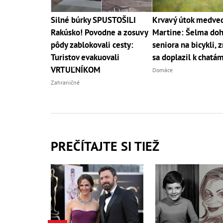
Silné búrky SPUSTOŠILI
Krvavý útok medveď
Rakúsko! Povodne a zosuvy
Martine: Šelma doh
pôdy zablokovali cesty:
seniora na bicykli, 
Turistov evakuovali
sa doplazil k chatá
VRTUĽNÍKOM
Domáce
Zahraničné
PREČÍTAJTE SI TIEŽ