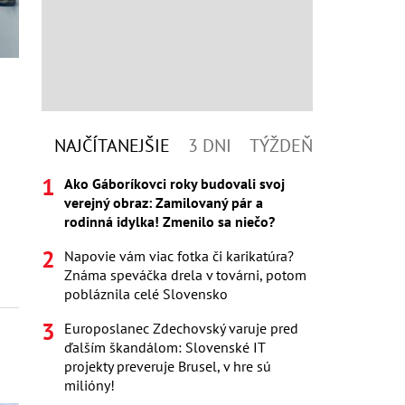
NAJČÍTANEJŠIE
3 DNI
TÝŽDEŇ
Ako Gáboríkovci roky budovali svoj
verejný obraz: Zamilovaný pár a
rodinná idylka! Zmenilo sa niečo?
Napovie vám viac fotka či karikatúra?
Známa speváčka drela v továrni, potom
pobláznila celé Slovensko
Europoslanec Zdechovský varuje pred
ďalším škandálom: Slovenské IT
projekty preveruje Brusel, v hre sú
milióny!