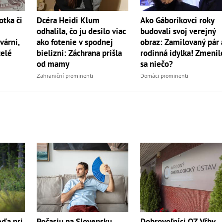
otka či
Dcéra Heidi Klum
Ako Gáboríkovci roky
odhalila, čo ju desilo viac
budovali svoj verejný
várni,
ako fotenie v spodnej
obraz: Zamilovaný pár 
celé
bielizni: Záchrana prišla
rodinná idylka! Zmenil
od mamy
sa niečo?
Zahraniční prominenti
Domáci prominenti
Dobrovoľníci OZ Vŕby
ďa pri
Počasiu na Slovensku