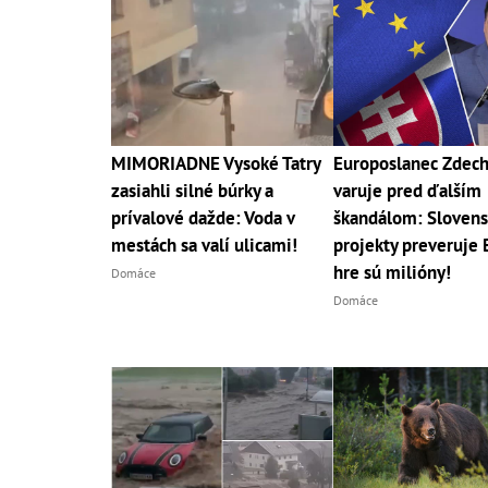
MIMORIADNE Vysoké Tatry
Europoslanec Zdec
zasiahli silné búrky a
varuje pred ďalším
prívalové dažde: Voda v
škandálom: Slovens
mestách sa valí ulicami!
projekty preveruje B
hre sú milióny!
Domáce
Domáce