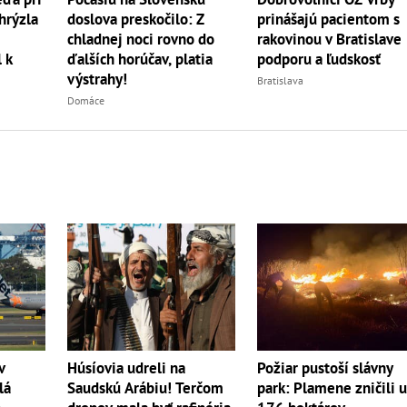
prinášajú pacientom s
hrýzla
doslova preskočilo: Z
rakovinou v Bratislave
chladnej noci rovno do
podporu a ľudskosť
 k
ďalších horúčav, platia
výstrahy!
Bratislava
Domáce
v
Húsíovia udreli na
Požiar pustoší slávny
lá
Saudskú Arábiu! Terčom
park: Plamene zničili 