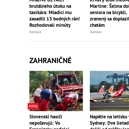
brutálneho útoku na
Martine: Šelma do
taxikára: Mladíci mu
seniora na bicykli,
zasadili 13 bodných rán!
zranený sa doplazil
Rozhodovali minúty
chatám
Domáce
Domáce
ZAHRANIČNÉ
FOTO
Slovenskí hasiči
Napätie na letisku 
nepoľavujú: Vo
Sydney: Dve lietad