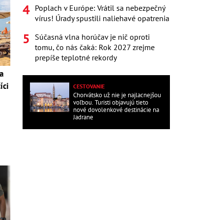
Poplach v Európe: Vrátil sa nebezpečný
vírus! Úrady spustili naliehavé opatrenia
Súčasná vlna horúčav je nič oproti
tomu, čo nás čaká: Rok 2027 zrejme
prepíše teplotné rekordy
a
íci
CESTOVANIE
Chorvátsko už nie je najlacnejšou
voľbou. Turisti objavujú tieto
nové dovolenkové destinácie na
Jadrane