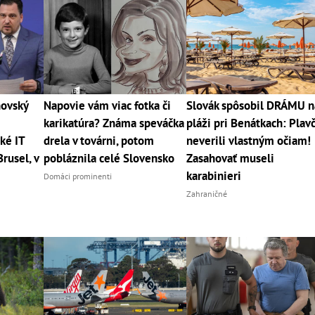
hovský
Napovie vám viac fotka či
Slovák spôsobil DRÁMU n
karikatúra? Známa speváčka
pláži pri Benátkach: Plavč
ké IT
drela v továrni, potom
neverili vlastným očiam!
rusel, v
pobláznila celé Slovensko
Zasahovať museli
karabinieri
Domáci prominenti
Zahraničné