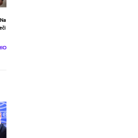
 Na
eči