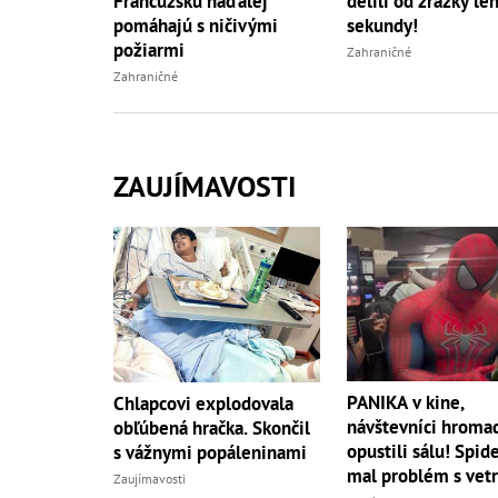
Francúzsku naďalej
delili od zrážky le
pomáhajú s ničivými
sekundy!
požiarmi
Zahraničné
Zahraničné
ZAUJÍMAVOSTI
PANIKA v kine,
Chlapcovi explodovala
návštevníci hroma
obľúbená hračka. Skončil
opustili sálu! Spi
s vážnymi popáleninami
mal problém s vet
Zaujímavosti