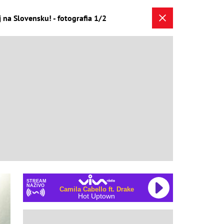
 na Slovensku! - fotografia 1/2
STREAM
NAŽIVO
Camila Cabello ft. Drake
Hot Uptown