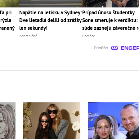
a pri
Napätie na letisku v Sydney:
Prípad únosu študentky
rýzla
Dve lietadlá delili od zrážky
Sone smeruje k verdiktu:
zranený
len sekundy!
súde zaznejú záverečné r
m
Zahraničné
Domáce