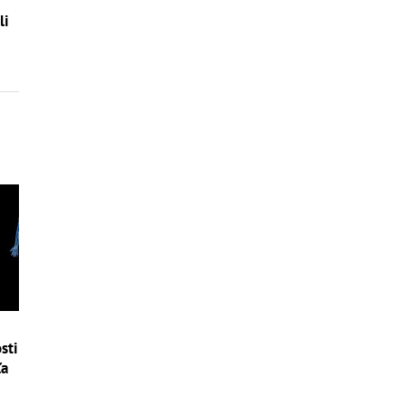
li
sti
ľa