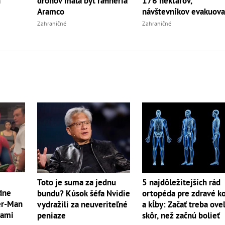
n
dronov mala byť rafinéria
176 hektárov,
Aramco
návštevníkov evakuova
Zahraničné
Zahraničné
Toto je suma za jednu
5 najdôležitejších rád
dne
bundu? Kúsok šéfa Nvidie
ortopéda pre zdravé ko
der-Man
vydražili za neuveriteľné
a kĺby: Začať treba ove
rami
peniaze
skôr, než začnú bolieť