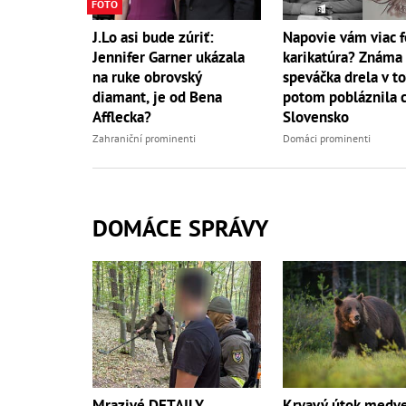
FOTO
J.Lo asi bude zúriť:
Napovie vám viac f
Jennifer Garner ukázala
karikatúra? Známa
na ruke obrovský
speváčka drela v to
diamant, je od Bena
potom pobláznila 
Afflecka?
Slovensko
Zahraniční prominenti
Domáci prominenti
DOMÁCE SPRÁVY
Mrazivé DETAILY
Krvavý útok medve