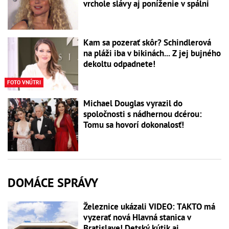
vrchole slávy aj poníženie v spálni
Kam sa pozerať skôr? Schindlerová
na pláži iba v bikinách... Z jej bujného
dekoltu odpadnete!
FOTO VNÚTRI
Michael Douglas vyrazil do
spoločnosti s nádhernou dcérou:
Tomu sa hovorí dokonalosť!
DOMÁCE SPRÁVY
Železnice ukázali VIDEO: TAKTO má
vyzerať nová Hlavná stanica v
Bratislave! Detský kútik aj