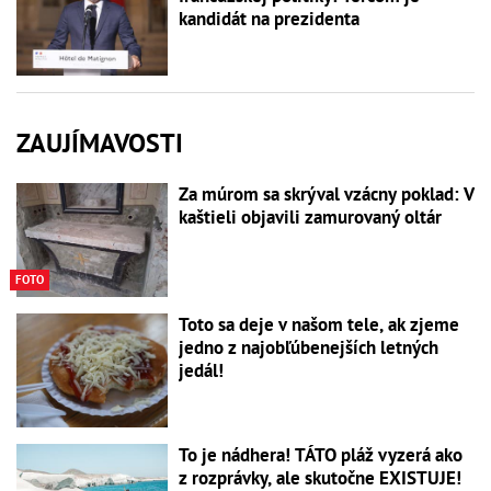
kandidát na prezidenta
ZAUJÍMAVOSTI
Za múrom sa skrýval vzácny poklad: V
kaštieli objavili zamurovaný oltár
FOTO
Toto sa deje v našom tele, ak zjeme
jedno z najobľúbenejších letných
jedál!
To je nádhera! TÁTO pláž vyzerá ako
z rozprávky, ale skutočne EXISTUJE!