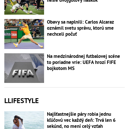
Obavy sa naplnili: Carlos Alcaraz
oznámil svetu správu, ktorú sme
nechceli počuť
Na medzinárodnej futbalovej scéne
to poriadne vrie: UEFA hrozí FIFE
bojkotom MS
LLIFESTYLE
Najšťastnejšie páry robia jednu
kľúčovú vec každý deň: Trvá len 6
sekúnd, no mení celý vzťah