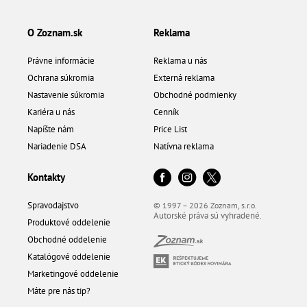
O Zoznam.sk
Reklama
Právne informácie
Reklama u nás
Ochrana súkromia
Externá reklama
Nastavenie súkromia
Obchodné podmienky
Kariéra u nás
Cenník
Napíšte nám
Price List
Nariadenie DSA
Natívna reklama
Kontakty
Spravodajstvo
© 1997 – 2026 Zoznam, s.r.o.
Autorské práva sú vyhradené.
Produktové oddelenie
Obchodné oddelenie
Katalógové oddelenie
Marketingové oddelenie
Máte pre nás tip?