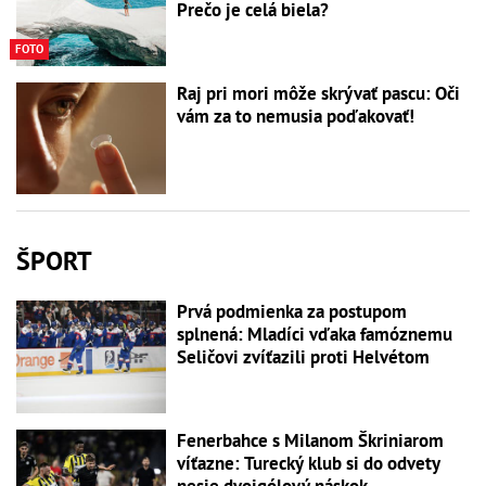
Prečo je celá biela?
FOTO
Raj pri mori môže skrývať pascu: Oči
vám za to nemusia poďakovať!
ŠPORT
Prvá podmienka za postupom
splnená: Mladíci vďaka famóznemu
Seličovi zvíťazili proti Helvétom
Fenerbahce s Milanom Škriniarom
víťazne: Turecký klub si do odvety
nesie dvojgólový náskok