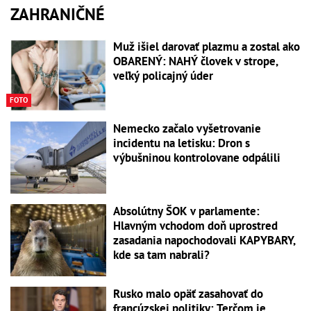
ZAHRANIČNÉ
Muž išiel darovať plazmu a zostal ako
OBARENÝ: NAHÝ človek v strope,
veľký policajný úder
FOTO
Nemecko začalo vyšetrovanie
incidentu na letisku: Dron s
výbušninou kontrolovane odpálili
Absolútny ŠOK v parlamente:
Hlavným vchodom doň uprostred
zasadania napochodovali KAPYBARY,
kde sa tam nabrali?
Rusko malo opäť zasahovať do
francúzskej politiky: Terčom je