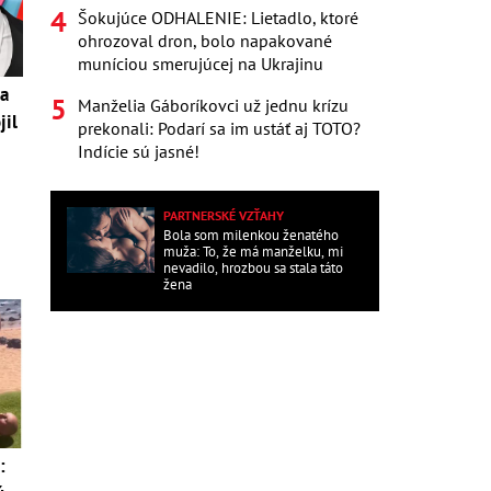
Šokujúce ODHALENIE: Lietadlo, ktoré
ohrozoval dron, bolo napakované
muníciou smerujúcej na Ukrajinu
da
Manželia Gáboríkovci už jednu krízu
jil
prekonali: Podarí sa im ustáť aj TOTO?
h
Indície sú jasné!
PARTNERSKÉ VZŤAHY
Bola som milenkou ženatého
muža: To, že má manželku, mi
nevadilo, hrozbou sa stala táto
žena
: