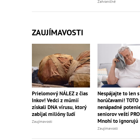
Zahraničné
ZAUJÍMAVOSTI
Prielomový NÁLEZ z čias
Nespájajte to len s
Inkov! Vedci z múmií
horúčavami! TOTO
získali DNA vírusu, ktorý
nenápadné potenie
zabíjal milióny ľudí
seniorov veští PR
Mnohí to ignorujú
Zaujímavosti
Zaujímavosti