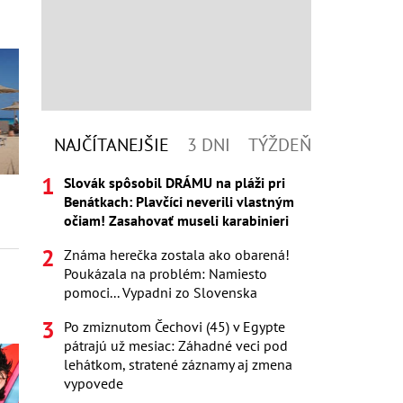
NAJČÍTANEJŠIE
3 DNI
TÝŽDEŇ
Slovák spôsobil DRÁMU na pláži pri
Benátkach: Plavčíci neverili vlastným
očiam! Zasahovať museli karabinieri
Známa herečka zostala ako obarená!
Poukázala na problém: Namiesto
pomoci... Vypadni zo Slovenska
Po zmiznutom Čechovi (45) v Egypte
pátrajú už mesiac: Záhadné veci pod
lehátkom, stratené záznamy aj zmena
vypovede