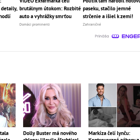
:
VIDEO Exfarmárka čelí
Politik tam narobil hotov
detaily,
brutálnym útokom: Rozbité
paseku, stačilo jemné
hodlí
auto a vyhrážky smrťou
strčenie a išiel k zemi!
Domáci prominenti
Zahraničné
tala
Dolly Buster má nového
Markíza čelí lynču:
ázala
chlapa: Ulovila šľachtica!
Kontroverzné zábery z