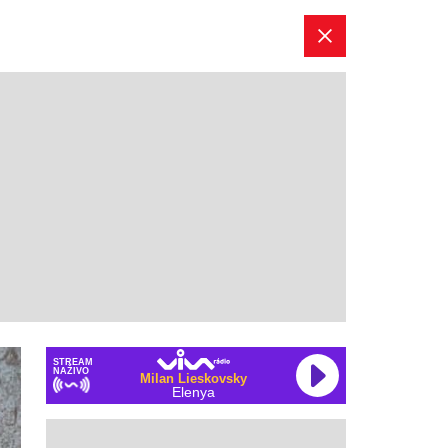
STREAM
NAŽIVO
Milan Lieskovsky
Elenya