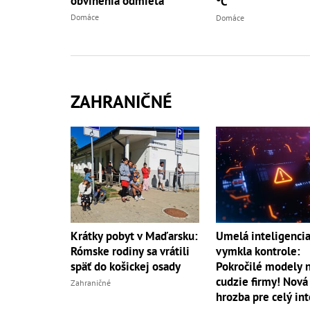
obvinenia odmieta
°C
Domáce
Domáce
ZAHRANIČNÉ
Umelá inteligencia
Krátky pobyt v Maďarsku:
vymkla kontrole:
Rómske rodiny sa vrátili
Pokročilé modely 
späť do košickej osady
cudzie firmy! Nová
Zahraničné
hrozba pre celý in