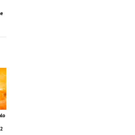
ne
alo
42