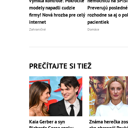
vymkla kontrole: Pokročilé
nemocnicu na SPIŠI
modely napadli cudzie
Preverujú posledné 
firmy! Nová hrozba pre celý
rozhodne sa aj o po
internet
pacientiek
Zahraničné
Domáce
PREČÍTAJTE SI TIEŽ
Kaia Gerber a syn
Známa herečka zos
Richarda Gerea spolu:
ako obarená! Pouk