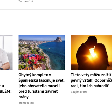
Zahraničné
Tieto vety môžu zničiť 
Obytný komplex v
pevný vzťah! Odborníč
Španielsku fascinuje svet,
radí, čím ich nahradiť
 u
jeho obyvatelia museli
OBLÉM:
pred turistami zavrieť
Zaujímavosti
brány
dromedar.sk