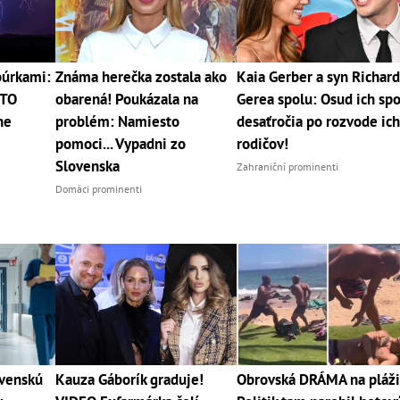
búrkami:
Známa herečka zostala ako
Kaia Gerber a syn Richar
ETO
obarená! Poukázala na
Gerea spolu: Osud ich spo
ne
problém: Namiesto
desaťročia po rozvode ic
pomoci... Vypadni zo
rodičov!
Slovenska
Zahraniční prominenti
Domáci prominenti
ovenskú
Kauza Gáborík graduje!
Obrovská DRÁMA na pláži