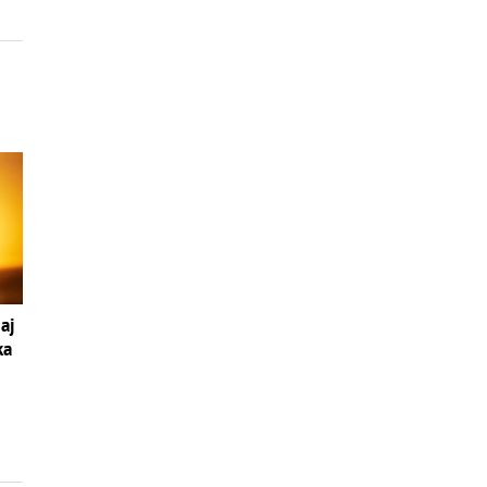
aj
ka