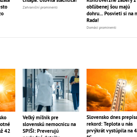
sto
obľúbenej šou majú
Zahraniční prominenti
zo
dohru... Posvieti si na 
Rada!
Domáci prominenti
Slovensko dnes prepís
sko
Veľký míľnik pre
rekord: Teplota u nás
lotné
slovenskú nemocnicu na
prvýkrát vystúpila na 
až 42
SPIŠI: Preverujú