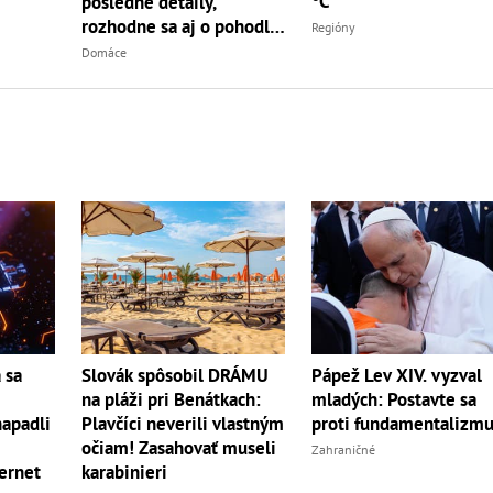
°C
posledné detaily,
rozhodne sa aj o pohodlí
Regióny
pacientiek
Domáce
 sa
Slovák spôsobil DRÁMU
Pápež Lev XIV. vyzval
na pláži pri Benátkach:
mladých: Postavte sa
napadli
Plavčíci neverili vlastným
proti fundamentalizm
očiam! Zasahovať museli
Zahraničné
ternet
karabinieri