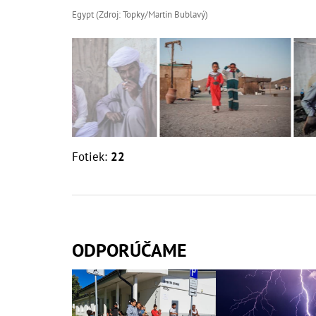
Egypt (Zdroj: Topky/Martin Bublavý)
Fotiek:
22
ODPORÚČAME