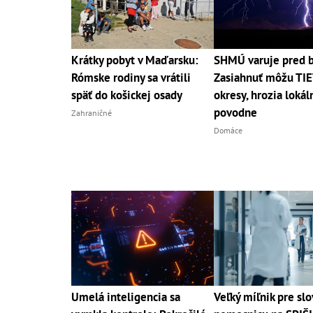
Krátky pobyt v Maďarsku:
SHMÚ varuje pred 
Rómske rodiny sa vrátili
Zasiahnuť môžu TI
späť do košickej osady
okresy, hrozia lokál
povodne
Zahraničné
Domáce
Umelá inteligencia sa
Veľký míľnik pre sl