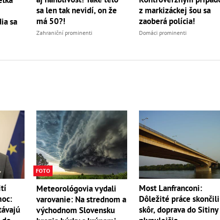
sa len tak nevidí, on že
z markizáckej šou sa
má 50?!
zaoberá polícia!
ia sa
Zahraniční prominenti
Domáci prominenti
FOTO
tí
Most Lanfranconi:
Meteorológovia vydali
moc:
Dôležité práce skončili
varovanie: Na strednom a
távajú
skôr, doprava do Sitiny
východnom Slovensku