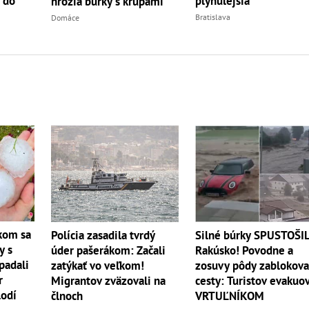
 do
plynulejšia
hrozia búrky s krúpami
Bratislava
Domáce
kom sa
Polícia zasadila tvrdý
Silné búrky SPUSTOŠIL
y s
úder pašerákom: Začali
Rakúsko! Povodne a
padali
zatýkať vo veľkom!
zosuvy pôdy zablokova
r
Migrantov zväzovali na
cesty: Turistov evakuov
lodí
člnoch
VRTUĽNÍKOM