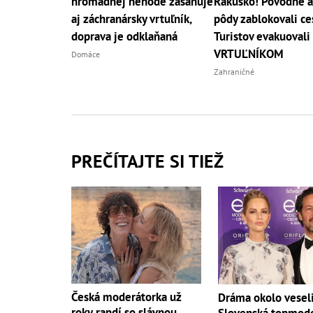
hromadnej nehode zasahuje
Rakúsko! Povodne a
aj záchranársky vrtuľník,
pôdy zablokovali ce
doprava je odklaňaná
Turistov evakuovali
VRTUĽNÍKOM
Domáce
Zahraničné
PREČÍTAJTE SI TIEŽ
Česká moderátorka už
Dráma okolo vesel
roky randí so slávnou
Slovenská topmod