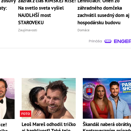
 zosuvy
zázrak z čias RÍMSKEJ RÍŠE!
Lehniciach: Oheň zo
sty:
Na svetlo sveta vyšiel
záhradného domčeka
NAJDLHŠÍ most
zachvátil susedný dom aj
STAROVEKU
hospodársku budovu
Zaujímavosti
Domáce
FOTO
Leoš Mareš odhodil tričko
Škandál naberá obrátky
ice!
aj hanblivosť! Také telo
Kontroverzným prípa
elka