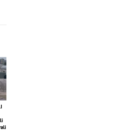
I
li
ali