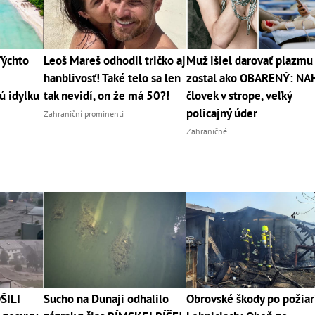
Týchto
Leoš Mareš odhodil tričko aj
Muž išiel darovať plazmu
hanblivosť! Také telo sa len
zostal ako OBARENÝ: NA
ú idylku
tak nevidí, on že má 50?!
človek v strope, veľký
policajný úder
Zahraniční prominenti
Zahraničné
ŠILI
Sucho na Dunaji odhalilo
Obrovské škody po požiar