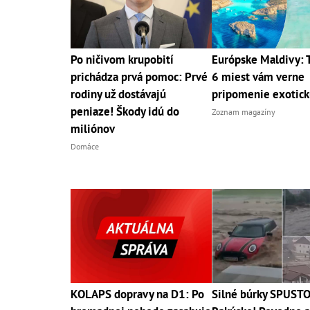
Po ničivom krupobití
Európske Maldivy: 
prichádza prvá pomoc: Prvé
6 miest vám verne
rodiny už dostávajú
pripomenie exotick
peniaze! Škody idú do
Zoznam magazíny
miliónov
Domáce
KOLAPS dopravy na D1: Po
Silné búrky SPUSTO