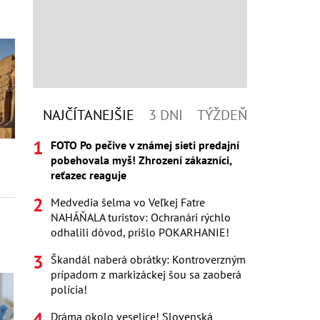
NAJČÍTANEJŠIE
3 DNI
TÝŽDEŇ
FOTO Po pečive v známej sieti predajní
pobehovala myš! Zhrození zákazníci,
reťazec reaguje
Medvedia šelma vo Veľkej Fatre
NAHÁŇALA turistov: Ochranári rýchlo
odhalili dôvod, prišlo POKARHANIE!
Škandál naberá obrátky: Kontroverzným
prípadom z markizáckej šou sa zaoberá
polícia!
Dráma okolo veselice! Slovenská