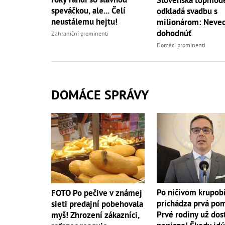
speváčkou, ale... Čelí
odkladá svadbu s
neustálemu hejtu!
milionárom: Neved
dohodnúť
Zahraniční prominenti
Domáci prominenti
DOMÁCE SPRÁVY
Po ničivom krupobi
FOTO Po pečive v známej
prichádza prvá po
sieti predajní pobehovala
Prvé rodiny už dos
myš! Zhrození zákazníci,