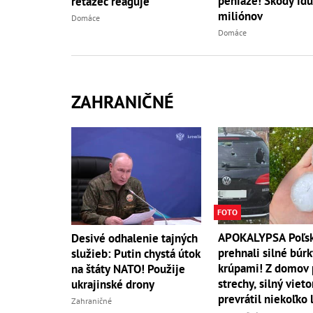
peniaze! Škody idú
reťazec reaguje
miliónov
Domáce
Domáce
ZAHRANIČNÉ
FOTO
APOKALYPSA Poľs
Desivé odhalenie tajných
prehnali silné búrk
služieb: Putin chystá útok
krúpami! Z domov 
na štáty NATO! Použije
strechy, silný vieto
ukrajinské drony
prevrátil niekoľko 
Zahraničné