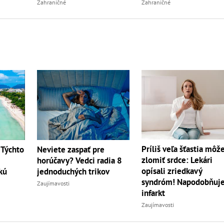
Zahraničné
Zahraničné
Príliš veľa šťastia môž
 Týchto
Neviete zaspať pre
zlomiť srdce: Lekári
horúčavy? Vedci radia 8
opísali zriedkavý
kú
jednoduchých trikov
syndróm! Napodobňuj
Zaujímavosti
infarkt
Zaujímavosti