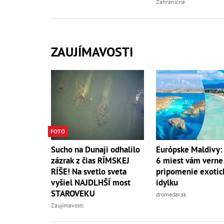
Zahraničné
ZAUJÍMAVOSTI
FOTO
Sucho na Dunaji odhalilo
Európske Maldivy:
zázrak z čias RÍMSKEJ
6 miest vám verne
RÍŠE! Na svetlo sveta
pripomenie exotic
vyšiel NAJDLHŠÍ most
idylku
STAROVEKU
dromedar.sk
Zaujímavosti