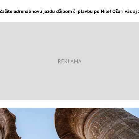
Zažite adrenalínovú jazdu džípom či plavbu po Níle! Očarí vás aj 