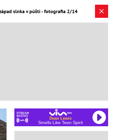
západ slnka v púšti - fotografia 2/14
STREAM
NAŽIVO
Dean Lewis
Smells Like Teen Spirit