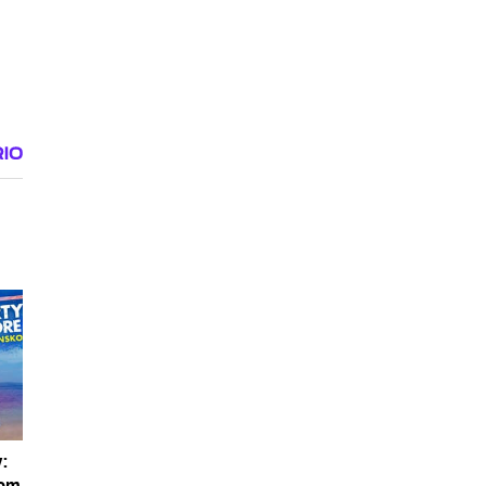
:
dom