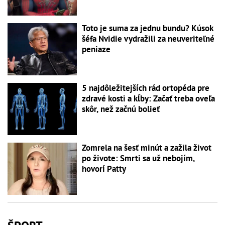
Toto je suma za jednu bundu? Kúsok
šéfa Nvidie vydražili za neuveriteľné
peniaze
5 najdôležitejších rád ortopéda pre
zdravé kosti a kĺby: Začať treba oveľa
skôr, než začnú bolieť
Zomrela na šesť minút a zažila život
po živote: Smrti sa už nebojím,
hovorí Patty