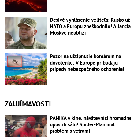
Desivé vyhlásenie veliteľa: Rusko už
NATO a Európu zneškodnilo! Aliancia
Moskve neublíži
Pozor na uštipnutie komárom na
dovolenke: V Európe pribúdajú
prípady nebezpečného ochorenia!
ZAUJÍMAVOSTI
PANIKA v kine, návštevníci hromadne
opustili sálu! Spider-Man mal
problém s vetrami