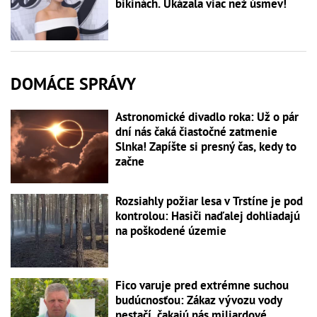
bikinách. Ukázala viac než úsmev!
DOMÁCE SPRÁVY
Astronomické divadlo roka: Už o pár
dní nás čaká čiastočné zatmenie
Slnka! Zapíšte si presný čas, kedy to
začne
Rozsiahly požiar lesa v Trstíne je pod
kontrolou: Hasiči naďalej dohliadajú
na poškodené územie
Fico varuje pred extrémne suchou
budúcnosťou: Zákaz vývozu vody
nestačí, čakajú nás miliardové