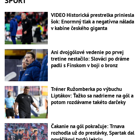
ŠPORT
VIDEO Historická prestrelka priniesla
šok: Enormný tlak a negatívna nálada
v kabíne českého giganta
Ani dvojgólové vedenie po prvej
tretine nestačilo: Slováci po dráme
padli s Fínskom v boji o bronz
Tréner Ružomberka po výbuchu
Liptákov: Ťažko sa nadrieme na gól a
potom rozdávame takéto darčeky
Čakanie na gól pokračuje: Trnava
rozhodla už do prestávky, Spartak dal
nováčikovi tvrdú lekciu