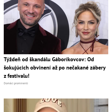
Týždeň od škandálu Gáboríkovcov: Od
šokujúcich obvinení až po nečakané zábery
z festivalu!
Domáci prominenti