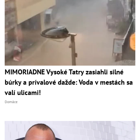
MIMORIADNE Vysoké Tatry zasiahli silné
búrky a prívalové dažde: Voda v mestách sa
valí ulicami!
Domáce