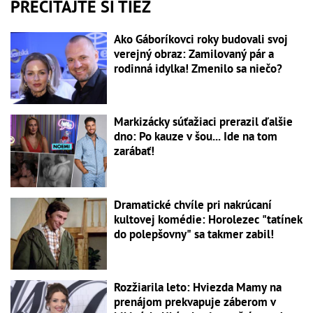
PREČÍTAJTE SI TIEŽ
Ako Gáboríkovci roky budovali svoj
verejný obraz: Zamilovaný pár a
rodinná idylka! Zmenilo sa niečo?
Markizácky súťažiaci prerazil ďalšie
dno: Po kauze v šou... Ide na tom
zarábať!
Dramatické chvíle pri nakrúcaní
kultovej komédie: Horolezec "tatínek
do polepšovny" sa takmer zabil!
Rozžiarila leto: Hviezda Mamy na
prenájom prekvapuje záberom v