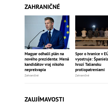
ZAHRANIČNÉ
Magyar odhalil plán na
Spor o hranice v E
nového prezidenta: Mená
vyostruje: Španiel
kandidátov vraj nikoho
hrozí Taliansku
neprekvapia
protiopatreniami
Zahraničné
Zahraničné
ZAUJÍMAVOSTI