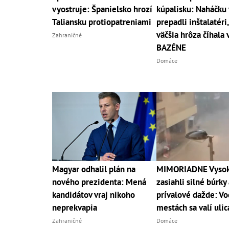
vyostruje: Španielsko hrozí
kúpalisku: Naháčku 
Taliansku protiopatreniami
prepadli inštalatéri,
väčšia hrôza číhala 
Zahraničné
BAZÉNE
Domáce
Magyar odhalil plán na
MIMORIADNE Vysoké
nového prezidenta: Mená
zasiahli silné búrky 
kandidátov vraj nikoho
prívalové dažde: Vo
neprekvapia
mestách sa valí uli
Zahraničné
Domáce