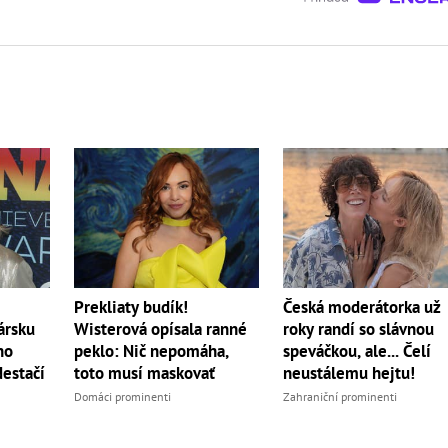
Česká moderátorka už
Prekliaty budík!
roky randí so slávnou
ársku
Wisterová opísala ranné
speváčkou, ale... Čelí
ho
peklo: Nič nepomáha,
neustálemu hejtu!
Nestačí
toto musí maskovať
Zahraniční prominenti
Domáci prominenti