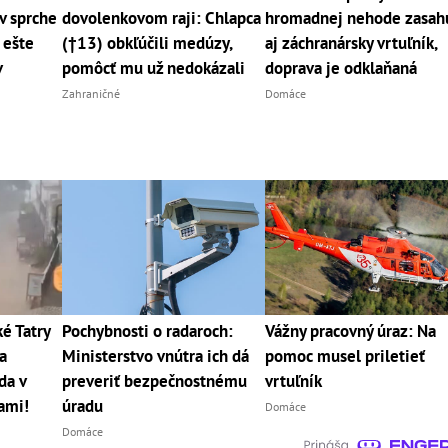
v sprche
dovolenkovom raji: Chlapca
hromadnej nehode zasah
 ešte
(†13) obkľúčili medúzy,
aj záchranársky vrtuľník,
v
pomôcť mu už nedokázali
doprava je odklaňaná
Zahraničné
Domáce
 Tatry
Pochybnosti o radaroch:
Vážny pracovný úraz: Na
a
Ministerstvo vnútra ich dá
pomoc musel priletieť
da v
preveriť bezpečnostnému
vrtuľník
cami!
úradu
Domáce
Domáce