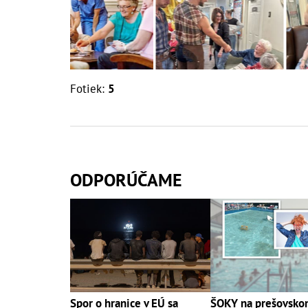
Fotiek:
5
ODPORÚČAME
Spor o hranice v EÚ sa
ŠOKY na prešovsk