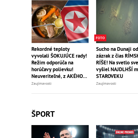
FOTO
Rekordné teploty
Sucho na Dunaji od
vyvolali ŠOKUJÚCE rady!
zázrak z čias RÍMS
Režim odporúča na
RÍŠE! Na svetlo sv
horúčavy polievku!
vyšiel NAJDLHŠÍ m
Neuveriteľné, z AKÉHO
STAROVEKU
zvierata
Zaujímavosti
Zaujímavosti
ŠPORT