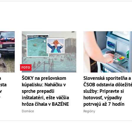
FOTO
a
Slovenská sporiteľňa a
ŠOKY na prešovskom
ista
ČSOB odstavia dôležit
kúpalisku: Naháčku v
v
služby: Pripravte si
sprche prepadli
v
hotovosť, výpadky
inštalatéri, ešte väčšia
potrvajú až 7 hodín
hrôza číhala v BAZÉNE
Regióny
Domáce