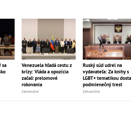
Ruský súd udrel na
Ú sa
Venezuela hľadá cestu z
vydavateľa: Za knihy s
sko
krízy: Vláda a opozícia
LGBT+ tematikou dosta
začali prelomové
podmienečný trest
rokovania
Zahraničné
Zahraničné