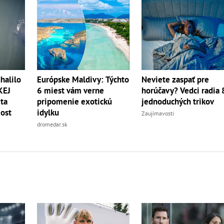
halilo
Európske Maldivy: Týchto
Neviete zaspať pre
KEJ
6 miest vám verne
horúčavy? Vedci radia 
eta
pripomenie exotickú
jednoduchých trikov
ost
idylku
Zaujímavosti
dromedar.sk