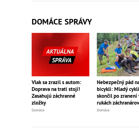
DOMÁCE SPRÁVY
Vlak sa zrazil s autom:
Nebezpečný pád n
Doprava na trati stojí!
bicykli: Mladý cykl
Zasahujú záchranné
skončil po zranení 
zložky
rukách záchranáro
Domáce
Domáce