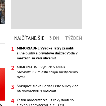
NAJČÍTANEJŠIE
3 DNI
TÝŽDEŇ
MIMORIADNE Vysoké Tatry zasiahli
silné búrky a prívalové dažde: Voda v
mestách sa valí ulicami!
MIMORIADNE Výbuch v areáli
Slovnaftu: Z miesta stúpa hustý čierny
dym!
Šokujúce slová Borisa Prša: Nikdy viac
na dovolenku s rodičmi!
Česká moderátorka už roky randí so
Po
slávnou speváčkou, ale... Čelí