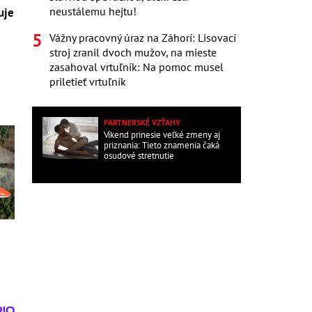
neustálemu hejtu!
uje
Vážny pracovný úraz na Záhorí: Lisovací
stroj zranil dvoch mužov, na mieste
zasahoval vrtuľník: Na pomoc musel
priletieť vrtuľník
PARTNERSKÉ VZŤAHY
Víkend prinesie veľké zmeny aj
priznania: Tieto znamenia čaká
osudové stretnutie