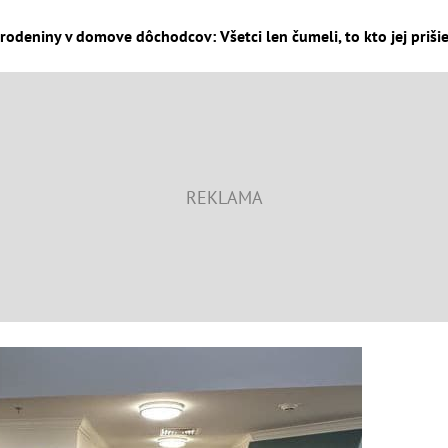
arodeniny v domove dôchodcov: Všetci len čumeli, to kto jej prišie