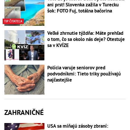
ani prst! Slovenka zažila v Turecku
šok: FOTO Fuj, totálna bačorina
TIP ČITATEĽA
Veľké zhrnutie týždňa: Máte prehľad
o tom, čo sa okolo nás deje? Otestuje
sa v KVÍZE
Polícia varuje seniorov pred
podvodníkmi: Tieto triky používajú
najčastejšie
ZAHRANIČNÉ
USA sa míňajú zásoby zbraní: