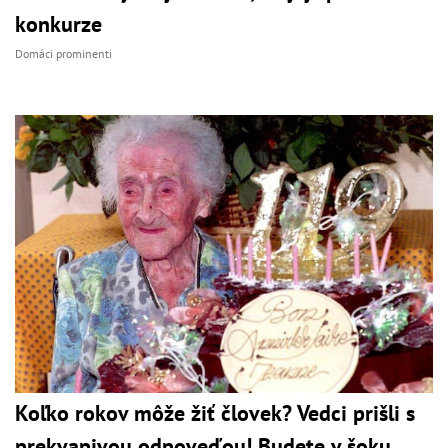
konkurze
Domáci prominenti
Koľko rokov môže žiť človek? Vedci prišli s
prekvapivou odpoveďou! Budete v šoku