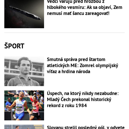
Vedci varujú pred hrozbou z
hlbokého vesmíru: Ak sa objaví, Zem
nemusí mať šancu zareagovať!
ŠPORT
Smutná správa pred štartom
atletických ME: Zomrel olympijský
víťaz a hrdina národa
Úspech, na ktorý nikdy nezabudne:
Mladý Čech prekonal historický
rekord z roku 1984
Slovanu strelil posledný gól, v odvete