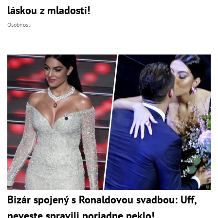
láskou z mladosti!
Osobnosti
Bizár spojený s Ronaldovou svadbou: Uff,
neveste spravili poriadne peklo!