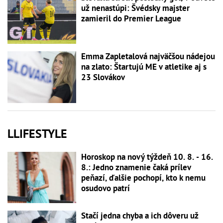
už nenastúpi: Švédsky majster
zamieril do Premier League
Emma Zapletalová najväčšou nádejou
na zlato: Štartujú ME v atletike aj s
23 Slovákov
LLIFESTYLE
Horoskop na nový týždeň 10. 8. - 16.
8.: Jedno znamenie čaká prílev
peňazí, ďalšie pochopí, kto k nemu
osudovo patrí
Stačí jedna chyba a ich dôveru už