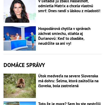
V lietadle ju zbalil Hasselhoff,
odmietla Matrix a chcela vlastnú
smrť: Dnes randí s láskou z mladosti!
Hospodárová chytila v správach
záchvat smiechu, stiahla aj
Ďurianovú: Keď to zbadáte,
neudržíte sa ani vy!
DOMÁCE SPRÁVY
Útok medveďa na severe Slovenska
má dohru: Šelma, ktorá zaútočila na
človeka, bola zastrelená
Toto že je more? Sem by ste nestrčili