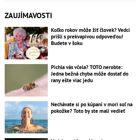
ZAUJÍMAVOSTI
Koľko rokov môže žiť človek? Vedci
prišli s prekvapivou odpoveďou!
Budete v šoku
Pichla vás včela? TOTO nerobte:
Jedna bežná chyba môže dostať do
rany ešte viac jedu
Nechávate si po kúpaní v mori soľ na
pokožke? Toto by ste mali vedieť