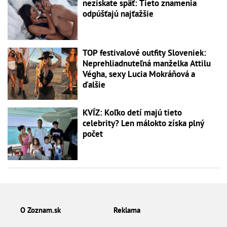
nezískate späť: Tieto znamenia
odpúšťajú najťažšie
TOP festivalové outfity Sloveniek:
Neprehliadnuteľná manželka Attilu
Végha, sexy Lucia Mokráňová a
ďalšie
KVÍZ: Koľko detí majú tieto
celebrity? Len málokto získa plný
počet
O Zoznam.sk
Reklama