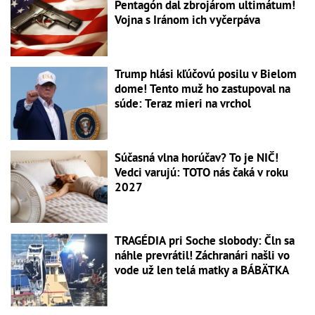
Pentagón dal zbrojárom ultimátum!
Vojna s Iránom ich vyčerpáva
Trump hlási kľúčovú posilu v Bielom
dome! Tento muž ho zastupoval na
súde: Teraz mieri na vrchol
Súčasná vlna horúčav? To je NIČ!
Vedci varujú: TOTO nás čaká v roku
2027
TRAGÉDIA pri Soche slobody: Čln sa
náhle prevrátil! Záchranári našli vo
vode už len telá matky a BÁBÄTKA