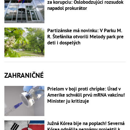
za korupciu: Oslobodzujúci rozsudok
napadol prokurátor
Partizánske má novinku: V Parku M.
R. Štefánika otvorili Melody park pre
deti i dospelých
ZAHRANIČNÉ
Prielom v boji proti chrípke: Úrad v
Amerike schválil prvú mRNA vakcínu!
Minister ju kritizuje
Južná Kórea bije na poplach! Severná
Kórea odpálila neznámy projektil k