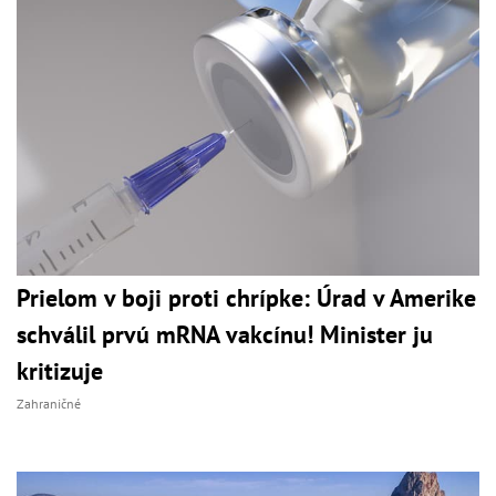
Prielom v boji proti chrípke: Úrad v Amerike
schválil prvú mRNA vakcínu! Minister ju
kritizuje
Zahraničné