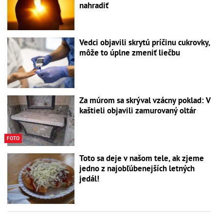
nahradiť
Vedci objavili skrytú príčinu cukrovky,
môže to úplne zmeniť liečbu
Za múrom sa skrýval vzácny poklad: V
kaštieli objavili zamurovaný oltár
FOTO
Toto sa deje v našom tele, ak zjeme
jedno z najobľúbenejších letných
jedál!