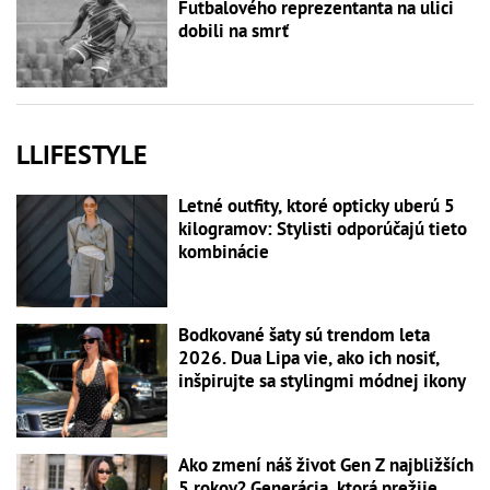
Futbalového reprezentanta na ulici
dobili na smrť
LLIFESTYLE
Letné outfity, ktoré opticky uberú 5
kilogramov: Stylisti odporúčajú tieto
kombinácie
Bodkované šaty sú trendom leta
2026. Dua Lipa vie, ako ich nosiť,
inšpirujte sa stylingmi módnej ikony
Ako zmení náš život Gen Z najbližších
5 rokov? Generácia, ktorá prežije