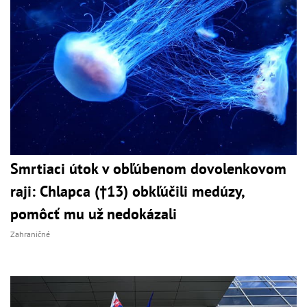
Smrtiaci útok v obľúbenom dovolenkovom
raji: Chlapca (†13) obkľúčili medúzy,
pomôcť mu už nedokázali
Zahraničné