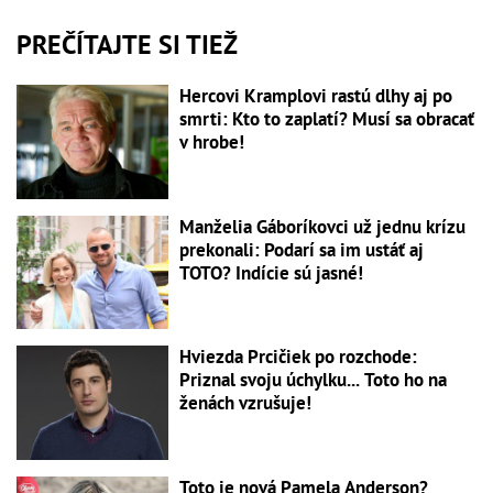
PREČÍTAJTE SI TIEŽ
Hercovi Kramplovi rastú dlhy aj po
smrti: Kto to zaplatí? Musí sa obracať
v hrobe!
Manželia Gáboríkovci už jednu krízu
prekonali: Podarí sa im ustáť aj
TOTO? Indície sú jasné!
Hviezda Prcičiek po rozchode:
Priznal svoju úchylku... Toto ho na
ženách vzrušuje!
Toto je nová Pamela Anderson?