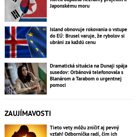
Japonskému moru
Island obnovuje rokovania o vstupe
do EÚ: Brusel varuje, že rybolov si
ubráni za každú cenu
Dramatická situácia na Dunaji spája
susedov: Orbánová telefonovala s
Blanárom a Tarabom o urgentnej
pomoci
ZAUJÍMAVOSTI
Tieto vety môžu zničiť aj pevný
vzťah! Odborníčka radí, čím ich