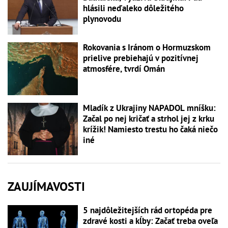
hlásili neďaleko dôležitého
plynovodu
Rokovania s Iránom o Hormuzskom
prielive prebiehajú v pozitívnej
atmosfére, tvrdí Omán
Mladík z Ukrajiny NAPADOL mníšku:
Začal po nej kričať a strhol jej z krku
krížik! Namiesto trestu ho čaká niečo
iné
ZAUJÍMAVOSTI
5 najdôležitejších rád ortopéda pre
zdravé kosti a kĺby: Začať treba oveľa