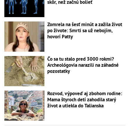
skôr, než začnú bolieť
Zomrela na šesť minút a zažila život
po živote: Smrti sa už nebojím,
hovorí Patty
Čo sa tu stalo pred 3000 rokmi?
Archeológovia narazili na záhadné
pozostatky
Rozvod, výpoveď aj zbohom rodine:
Mama štyroch detí zahodila starý
život a utiekla do Talianska