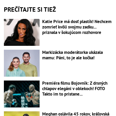
PREČÍTAJTE SI TIEŽ
Katie Price má dosť plastík! Nechcem
zomrieť kvôli svojmu zadku...
priznala v šokujúcom rozhovore
Markizácka moderátorka ukázala
mamu: Páni, to je ale kočka!
Premiéra filmu Bojovník: Z drsných
chlapov elegáni v oblekoch! FOTO
Takto im to pristane...
Meghan oslávila 45 rokov, kráľovská