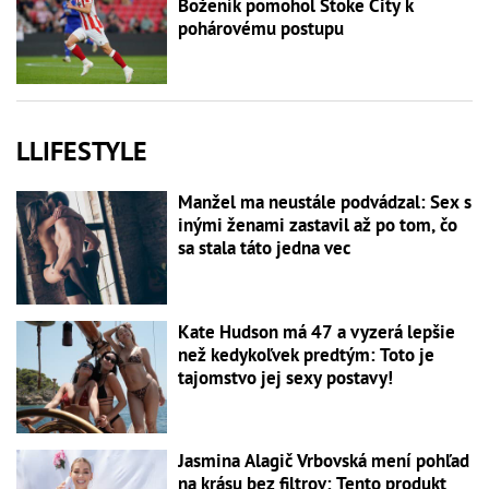
Boženík pomohol Stoke City k
pohárovému postupu
LLIFESTYLE
Manžel ma neustále podvádzal: Sex s
inými ženami zastavil až po tom, čo
sa stala táto jedna vec
Kate Hudson má 47 a vyzerá lepšie
než kedykoľvek predtým: Toto je
tajomstvo jej sexy postavy!
Jasmina Alagič Vrbovská mení pohľad
na krásu bez filtrov: Tento produkt