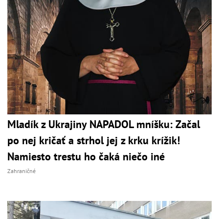
Mladík z Ukrajiny NAPADOL mníšku: Začal
po nej kričať a strhol jej z krku krížik!
Namiesto trestu ho čaká niečo iné
Zahraničné