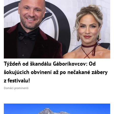
Týždeň od škandálu Gáboríkovcov: Od
šokujúcich obvinení až po nečakané zábery
z festivalu!
Domáci prominenti