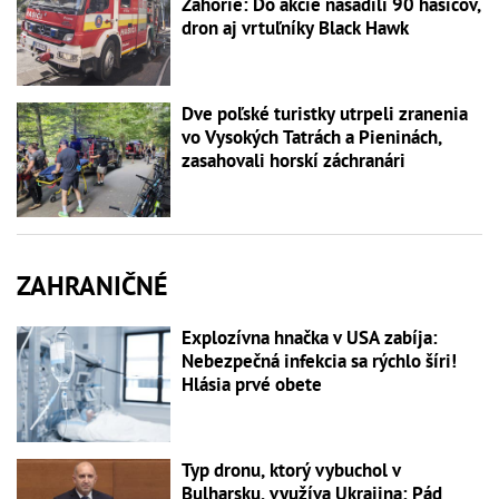
Záhorie: Do akcie nasadili 90 hasičov,
dron aj vrtuľníky Black Hawk
Dve poľské turistky utrpeli zranenia
vo Vysokých Tatrách a Pieninách,
zasahovali horskí záchranári
ZAHRANIČNÉ
Explozívna hnačka v USA zabíja:
Nebezpečná infekcia sa rýchlo šíri!
Hlásia prvé obete
Typ dronu, ktorý vybuchol v
Bulharsku, využíva Ukrajina: Pád