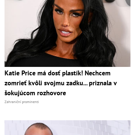
Katie Price má dosť plastík! Nechcem
zomrieť kvôli svojmu zadku... priznala v
šokujúcom rozhovore
Zahraniční prominenti