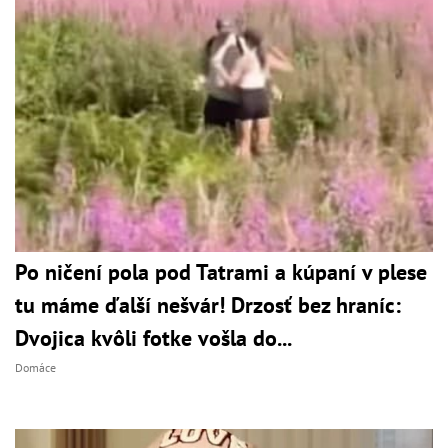
Po ničení pola pod Tatrami a kúpaní v plese
tu máme ďalší nešvár! Drzosť bez hraníc:
Dvojica kvôli fotke vošla do...
Domáce