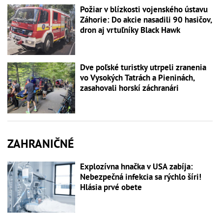
Požiar v blízkosti vojenského ústavu
Záhorie: Do akcie nasadili 90 hasičov,
dron aj vrtuľníky Black Hawk
Dve poľské turistky utrpeli zranenia
vo Vysokých Tatrách a Pieninách,
zasahovali horskí záchranári
ZAHRANIČNÉ
Explozívna hnačka v USA zabíja:
Nebezpečná infekcia sa rýchlo šíri!
Hlásia prvé obete