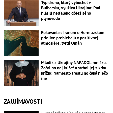
Typ dronu, ktorý vybuchol v
Bulharsku, využíva Ukrajina: Pád
hlásili neďaleko dôležitého
plynovodu
Rokovania s Iránom o Hormuzskom
prielive prebiehajú v pozitívnej
atmosfére, tvrdí Omán
Mladík z Ukrajiny NAPADOL mníšku:
Začal po nej kričať a strhol jej z krku
krížik! Namiesto trestu ho čaká niečo
iné
ZAUJÍMAVOSTI