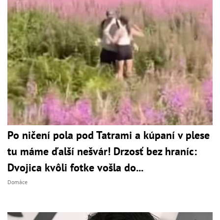
Po ničení pola pod Tatrami a kúpaní v plese
tu máme ďalší nešvár! Drzosť bez hraníc:
Dvojica kvôli fotke vošla do...
Domáce