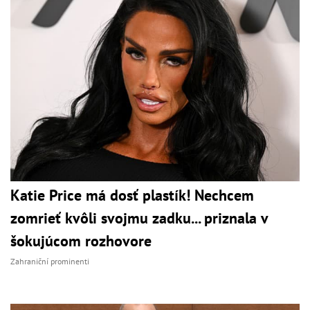
Katie Price má dosť plastík! Nechcem
zomrieť kvôli svojmu zadku... priznala v
šokujúcom rozhovore
Zahraniční prominenti