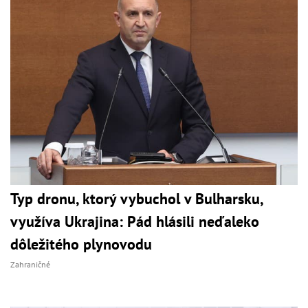
Typ dronu, ktorý vybuchol v Bulharsku,
využíva Ukrajina: Pád hlásili neďaleko
dôležitého plynovodu
Zahraničné