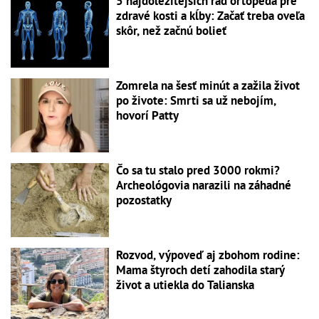
5 najdôležitejších rád ortopéda pre
zdravé kosti a kĺby: Začať treba oveľa
skôr, než začnú bolieť
Zomrela na šesť minút a zažila život
po živote: Smrti sa už nebojím,
hovorí Patty
Čo sa tu stalo pred 3000 rokmi?
Archeológovia narazili na záhadné
pozostatky
Rozvod, výpoveď aj zbohom rodine:
Mama štyroch detí zahodila starý
život a utiekla do Talianska