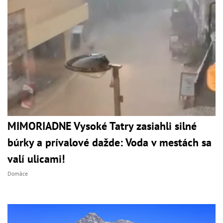
MIMORIADNE Vysoké Tatry zasiahli silné
búrky a prívalové dažde: Voda v mestách sa
valí ulicami!
Domáce