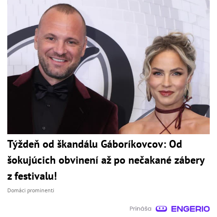
Týždeň od škandálu Gáboríkovcov: Od
šokujúcich obvinení až po nečakané zábery
z festivalu!
Domáci prominenti