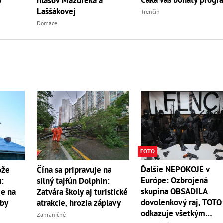
y
Čaká vás bohatý progr
hlasov Mazureka a
Laššákovej
Trenčín
Domáce
FOTO
Ďalšie NEPOKOJE v
ôže
Čína sa pripravuje na
Európe: Ozbrojená
u:
silný tajfún Dolphin:
skupina OBSADILA
je na
Zatvára školy aj turistické
dovolenkový raj, TOTO
oby
atrakcie, hrozia záplavy
odkazuje všetkým
Zahraničné