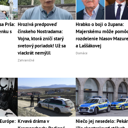
sa Prša:
Hrozivá predpoveď
Hrabko o boji o župana:
enku s
čínskeho Nostradama:
Majerskému môže pomôc
Vojna, ktorá zničí starý
rozdelenie hlasov Mazur
svetový poriadok! Už sa
a Laššákovej
viackrát nemýlil
Domáce
Zahraničné
Európe:
Krvavá dráma v
Niečo jej nesedelo: Peká