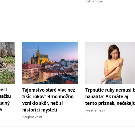
turistom!
Zahraničné
bert
Tajomstvo staré viac než
Tŕpnutie ruky nemusí 
načku
tisíc rokov: Brno možno
banalita: Ak máte aj
radný
vzniklo skôr, než si
tento príznak, nečakaj
a
historici mysleli
vysetrenie.sk
Zaujímavosti