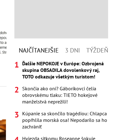
NAJČÍTANEJŠIE
3 DNI
TÝŽDEŇ
Ďalšie NEPOKOJE v Európe: Ozbrojená
skupina OBSADILA dovolenkový raj,
TOTO odkazuje všetkým turistom!
Skončia ako oni? Gáboríkovci čelia
obrovskému tlaku: TIETO hokejové
manželstvá neprežili!
Kúpanie sa skončilo tragédiou: Chlapca
popŕhlila morská osa! Nepodarilo sa ho
zachrániť
Hviezda sitkomu Roseanne šokuje