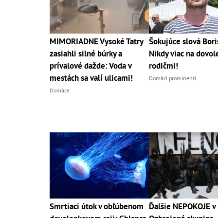
MIMORIADNE Vysoké Tatry
Šokujúce slová Bori
zasiahli silné búrky a
Nikdy viac na dovol
prívalové dažde: Voda v
rodičmi!
mestách sa valí ulicami!
Domáci prominenti
Domáce
Smrtiaci útok v obľúbenom
Ďalšie NEPOKOJE v 