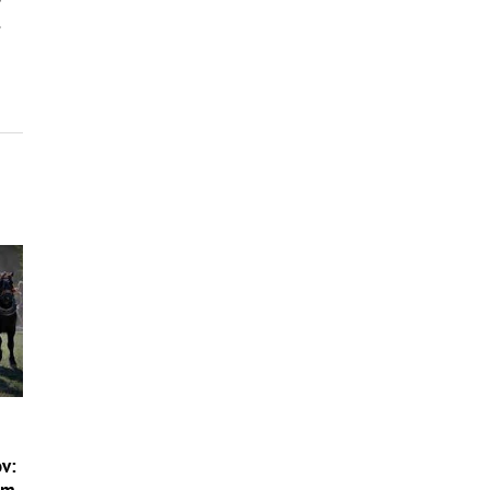
.
ov: