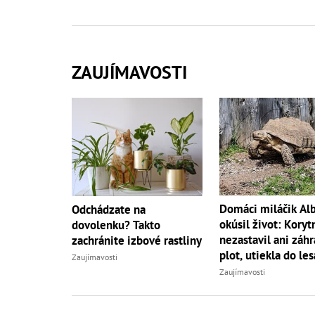
ZAUJÍMAVOSTI
Domáci miláčik Al
Odchádzate na
okúsil život: Koryt
dovolenku? Takto
nezastavil ani záh
zachránite izbové rastliny
plot, utiekla do les
Zaujímavosti
Zaujímavosti