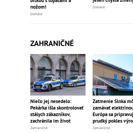
jeseň chystá zmen
bitkou s lopatami a
nožom!
Domáce
Domáce
ZAHRANIČNÉ
Niečo jej nesedelo:
Zatmenie Slnka m
Pekárka išla skontrolovať
zamávať elektrino
stálych zákazníkov,
Európa sa pripravu
zachránila im život
prudký pokles výr
Zahraničné
Zahraničné