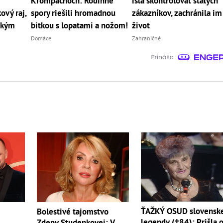
Krompachoch: Rodinné
išla skontrolovať stálych
vý raj,
spory riešili hromadnou
zákazníkov, zachránila im
tkým
bitkou s lopatami a nožom!
život
Domáce
Zahraničné
ŤAŽKÝ OSUD slovensk
Bolestivé tajomstvo
legendy (†84): Prišla 
Zdeny Studenkovej: V