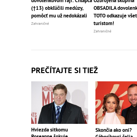
dovolenkovom raji: Chlapca
Ozbrojená skupina
(†13) obkľúčili medúzy,
OBSADILA dovolenko
pomôcť mu už nedokázali
TOTO odkazuje vše
turistom!
Zahraničné
Zahraničné
PREČÍTAJTE SI TIEŽ
Hviezda sitkomu
Skončia ako oni?
Roseanne šokuje
Gáboríkovci čelia