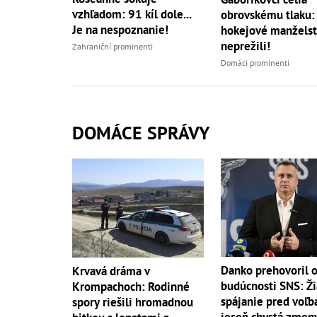
vzhľadom: 91 kíl dole...
obrovskému tlaku:
Je na nespoznanie!
hokejové manželst
neprežili!
Zahraniční prominenti
Domáci prominenti
DOMÁCE SPRÁVY
Danko prehovoril 
Krvavá dráma v
budúcnosti SNS: Ž
Krompachoch: Rodinné
spájanie pred voľb
spory riešili hromadnou