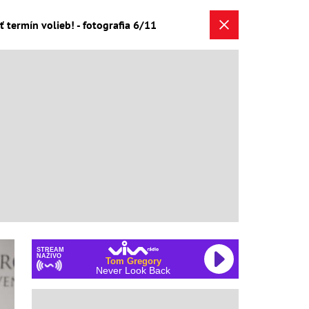
 termín volieb! - fotografia 6/11
STREAM
NAŽIVO
Tom Gregory
Never Look Back