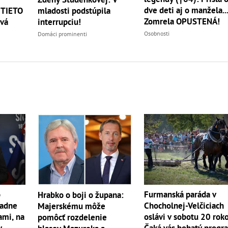
dve deti aj o manžela..
 TIETO
mladosti podstúpila
Zomrela OPUSTENÁ!
vá
interrupciu!
Osobnosti
Domáci prominenti
o
Furmanská paráda v
Hrabko o boji o župana:
iadne
Chocholnej-Velčiciach
Majerskému môže
ami, na
oslávi v sobotu 20 rok
pomôcť rozdelenie