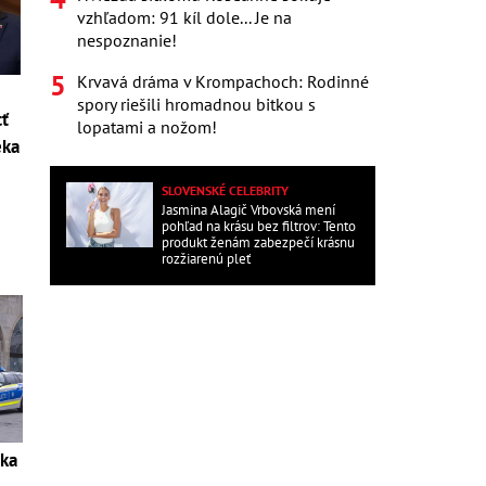
vzhľadom: 91 kíl dole... Je na
nespoznanie!
Krvavá dráma v Krompachoch: Rodinné
spory riešili hromadnou bitkou s
ť
lopatami a nožom!
eka
SLOVENSKÉ CELEBRITY
Jasmina Alagič Vrbovská mení
pohľad na krásu bez filtrov: Tento
produkt ženám zabezpečí krásnu
rozžiarenú pleť
rka