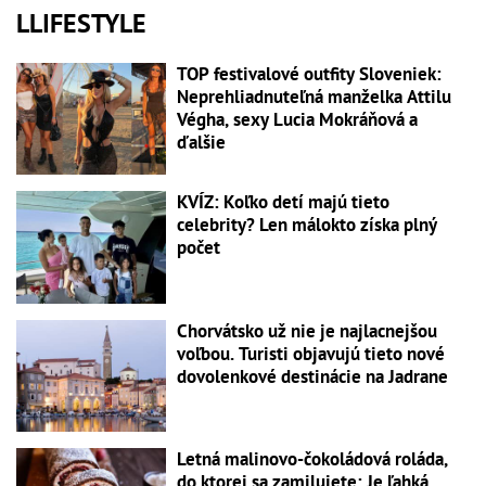
LLIFESTYLE
TOP festivalové outfity Sloveniek:
Neprehliadnuteľná manželka Attilu
Végha, sexy Lucia Mokráňová a
ďalšie
KVÍZ: Koľko detí majú tieto
celebrity? Len málokto získa plný
počet
Chorvátsko už nie je najlacnejšou
voľbou. Turisti objavujú tieto nové
dovolenkové destinácie na Jadrane
Letná malinovo-čokoládová roláda,
do ktorej sa zamilujete: Je ľahká,