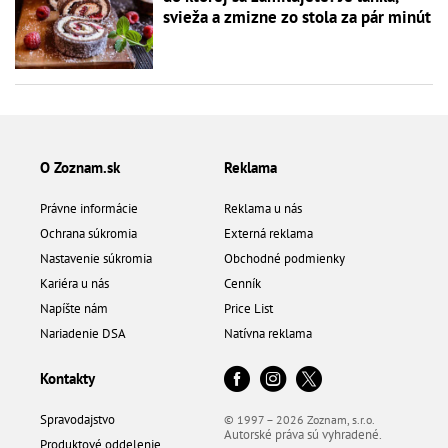
svieža a zmizne zo stola za pár minút
O Zoznam.sk
Reklama
Právne informácie
Reklama u nás
Ochrana súkromia
Externá reklama
Nastavenie súkromia
Obchodné podmienky
Kariéra u nás
Cenník
Napíšte nám
Price List
Nariadenie DSA
Natívna reklama
Kontakty
Spravodajstvo
© 1997 – 2026 Zoznam, s.r.o.
Autorské práva sú vyhradené.
Produktové oddelenie