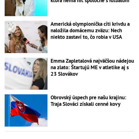
ktorá nemá nič spoločné s futbalom
Americká olympionička cíti krivdu a
naložila domácemu zväzu: Nech
niekto zastaví to, čo robia v USA
Emma Zapletalová najväčšou nádejou
na zlato: Štartujú ME v atletike aj s
23 Slovákov
Obrovský úspech pre našu krajinu:
Traja Slováci získali cenné kovy