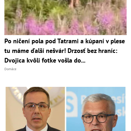
Po ničení pola pod Tatrami a kúpaní v plese
tu máme ďalší nešvár! Drzosť bez hraníc:
Dvojica kvôli fotke vošla do...
Domáce