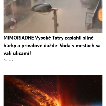
MIMORIADNE Vysoké Tatry zasiahli silné
búrky a prívalové dažde: Voda v mestách sa
valí ulicami!
Domáce