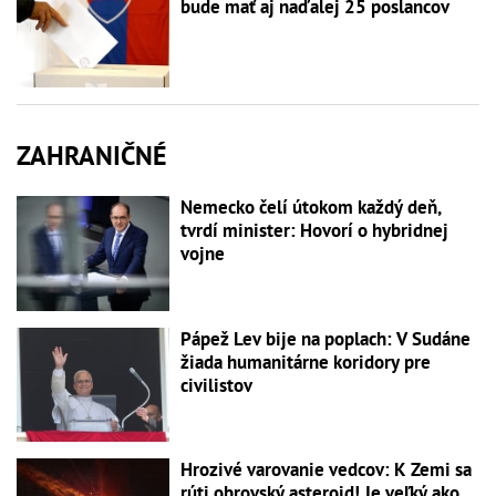
bude mať aj naďalej 25 poslancov
ZAHRANIČNÉ
Nemecko čelí útokom každý deň,
tvrdí minister: Hovorí o hybridnej
vojne
Pápež Lev bije na poplach: V Sudáne
žiada humanitárne koridory pre
civilistov
Hrozivé varovanie vedcov: K Zemi sa
rúti obrovský asteroid! Je veľký ako