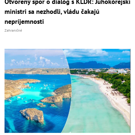
Otvorený spor o dialóg s KĽDR: Juhokórejskí
ministri sa nezhodli, vládu čakajú
nepríjemnosti
Zahraničné