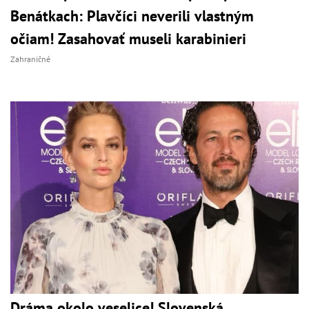
Benátkach: Plavčíci neverili vlastným
očiam! Zasahovať museli karabinieri
Zahraničné
Dráma okolo veselice! Slovenská