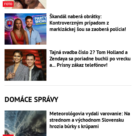
FOTO
Škandál naberá obrátky:
Kontroverzným prípadom z
markizáckej šou sa zaoberá polícia!
Tajná svadba číslo 2? Tom Holland a
Zendaya sa poriadne buchli po vrecku
a... Prísny zákaz telefónov!
DOMÁCE SPRÁVY
Meteorológovia vydali varovanie: Na
strednom a východnom Slovensku
hrozia búrky s krúpami