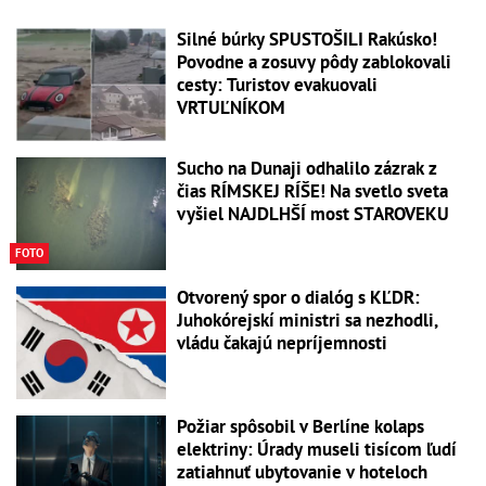
Silné búrky SPUSTOŠILI Rakúsko!
Povodne a zosuvy pôdy zablokovali
cesty: Turistov evakuovali
VRTUĽNÍKOM
Sucho na Dunaji odhalilo zázrak z
čias RÍMSKEJ RÍŠE! Na svetlo sveta
vyšiel NAJDLHŠÍ most STAROVEKU
FOTO
Otvorený spor o dialóg s KĽDR:
Juhokórejskí ministri sa nezhodli,
vládu čakajú nepríjemnosti
Požiar spôsobil v Berlíne kolaps
elektriny: Úrady museli tisícom ľudí
zatiahnuť ubytovanie v hoteloch