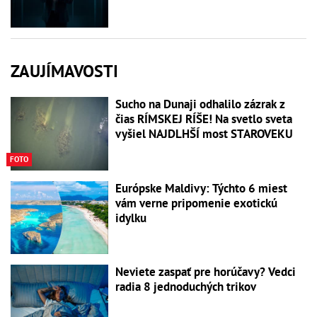
ZAUJÍMAVOSTI
Sucho na Dunaji odhalilo zázrak z
čias RÍMSKEJ RÍŠE! Na svetlo sveta
vyšiel NAJDLHŠÍ most STAROVEKU
FOTO
Európske Maldivy: Týchto 6 miest
vám verne pripomenie exotickú
idylku
Neviete zaspať pre horúčavy? Vedci
radia 8 jednoduchých trikov