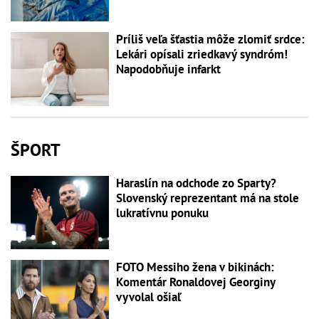
Príliš veľa šťastia môže zlomiť srdce:
Lekári opísali zriedkavý syndróm!
Napodobňuje infarkt
ŠPORT
Haraslín na odchode zo Sparty?
Slovenský reprezentant má na stole
lukratívnu ponuku
FOTO Messiho žena v bikinách:
Komentár Ronaldovej Georginy
vyvolal ošiaľ