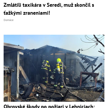
Zmlátili taxikára v Seredi, muž skončil s
ťažkými zraneniami!
Domáce
Obrovské škody po požiari v Lehniciach: