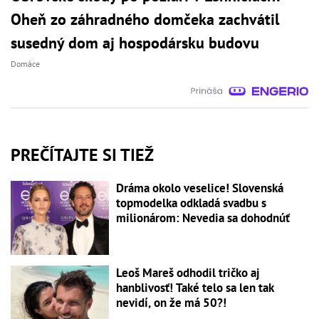
Oheň zo záhradného domčeka zachvátil
susedný dom aj hospodársku budovu
Domáce
PREČÍTAJTE SI TIEŽ
Dráma okolo veselice! Slovenská
topmodelka odkladá svadbu s
milionárom: Nevedia sa dohodnúť
Leoš Mareš odhodil tričko aj
hanblivosť! Také telo sa len tak
nevidí, on že má 50?!