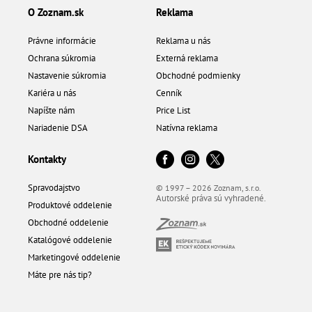
O Zoznam.sk
Reklama
Právne informácie
Reklama u nás
Ochrana súkromia
Externá reklama
Nastavenie súkromia
Obchodné podmienky
Kariéra u nás
Cenník
Napíšte nám
Price List
Nariadenie DSA
Natívna reklama
Kontakty
Spravodajstvo
© 1997 – 2026 Zoznam, s.r.o.
Autorské práva sú vyhradené.
Produktové oddelenie
Obchodné oddelenie
Katalógové oddelenie
Marketingové oddelenie
Máte pre nás tip?