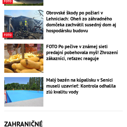
FOTO
Obrovské škody po požiari v
Lehniciach: Oheň zo záhradného
domčeka zachvátil susedný dom aj
hospodársku budovu
FOTO
FOTO Po pečive v známej sieti
predajní pobehovala myš! Zhrození
zákazníci, reťazec reaguje
Malý bazén na kúpalisku v Senici
museli uzavrieť: Kontrola odhalila
zlú kvalitu vody
ZAHRANIČNÉ