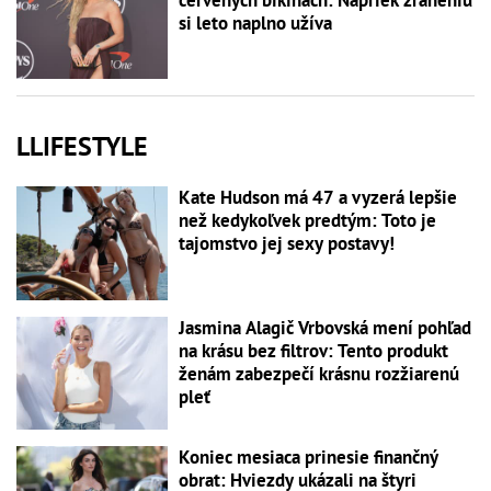
si leto naplno užíva
LLIFESTYLE
Kate Hudson má 47 a vyzerá lepšie
než kedykoľvek predtým: Toto je
tajomstvo jej sexy postavy!
Jasmina Alagič Vrbovská mení pohľad
na krásu bez filtrov: Tento produkt
ženám zabezpečí krásnu rozžiarenú
pleť
Koniec mesiaca prinesie finančný
obrat: Hviezdy ukázali na štyri