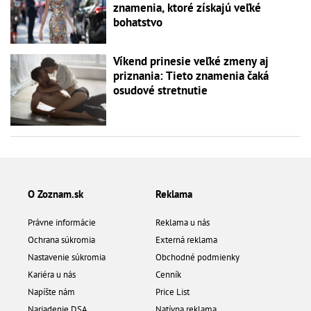
znamenia, ktoré získajú veľké
bohatstvo
Víkend prinesie veľké zmeny aj
priznania: Tieto znamenia čaká
osudové stretnutie
O Zoznam.sk
Reklama
Právne informácie
Reklama u nás
Ochrana súkromia
Externá reklama
Nastavenie súkromia
Obchodné podmienky
Kariéra u nás
Cenník
Napíšte nám
Price List
Nariadenie DSA
Natívna reklama