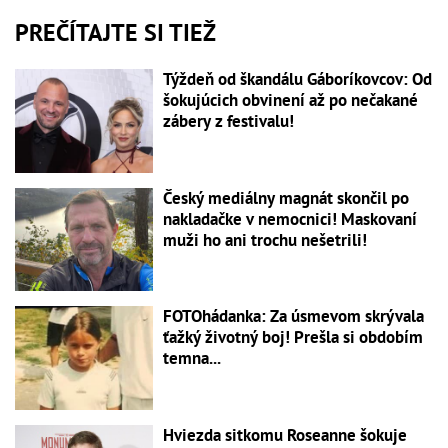
PREČÍTAJTE SI TIEŽ
Týždeň od škandálu Gáboríkovcov: Od
šokujúcich obvinení až po nečakané
zábery z festivalu!
Český mediálny magnát skončil po
nakladačke v nemocnici! Maskovaní
muži ho ani trochu nešetrili!
FOTOhádanka: Za úsmevom skrývala
ťažký životný boj! Prešla si obdobím
temna...
Hviezda sitkomu Roseanne šokuje