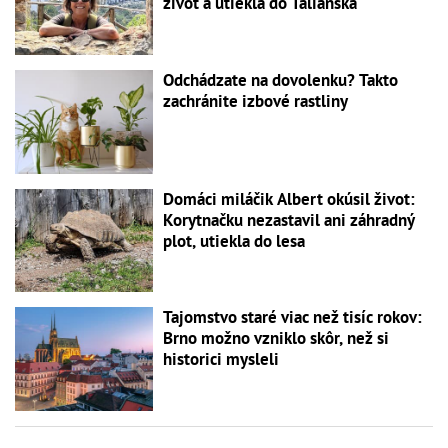
život a utiekla do Talianska
Odchádzate na dovolenku? Takto
zachránite izbové rastliny
Domáci miláčik Albert okúsil život:
Korytnačku nezastavil ani záhradný
plot, utiekla do lesa
Tajomstvo staré viac než tisíc rokov:
Brno možno vzniklo skôr, než si
historici mysleli