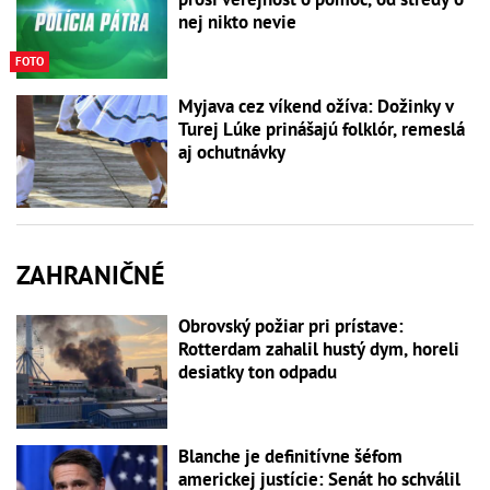
nej nikto nevie
FOTO
Myjava cez víkend ožíva: Dožinky v
Turej Lúke prinášajú folklór, remeslá
aj ochutnávky
ZAHRANIČNÉ
Obrovský požiar pri prístave:
Rotterdam zahalil hustý dym, horeli
desiatky ton odpadu
Blanche je definitívne šéfom
americkej justície: Senát ho schválil