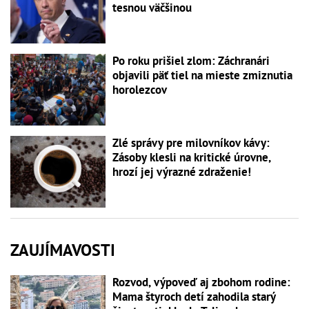
tesnou väčšinou
Po roku prišiel zlom: Záchranári
objavili päť tiel na mieste zmiznutia
horolezcov
Zlé správy pre milovníkov kávy:
Zásoby klesli na kritické úrovne,
hrozí jej výrazné zdraženie!
ZAUJÍMAVOSTI
Rozvod, výpoveď aj zbohom rodine:
Mama štyroch detí zahodila starý