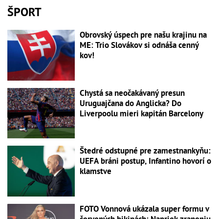
ŠPORT
Obrovský úspech pre našu krajinu na
ME: Trio Slovákov si odnáša cenný
kov!
Chystá sa neočakávaný presun
Uruguajčana do Anglicka? Do
Liverpoolu mieri kapitán Barcelony
Štedré odstupné pre zamestnankyňu:
UEFA bráni postup, Infantino hovorí o
klamstve
FOTO Vonnová ukázala super formu v
červených bikinách: Napriek zraneniu