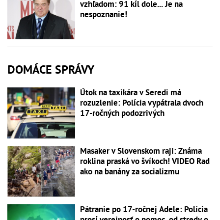
vzhľadom: 91 kíl dole... Je na
nespoznanie!
DOMÁCE SPRÁVY
Útok na taxikára v Seredi má
rozuzlenie: Polícia vypátrala dvoch
17-ročných podozrivých
Masaker v Slovenskom raji: Známa
roklina praská vo švíkoch! VIDEO Rad
ako na banány za socializmu
Pátranie po 17-ročnej Adele: Polícia
prosí verejnosť o pomoc, od stredy o