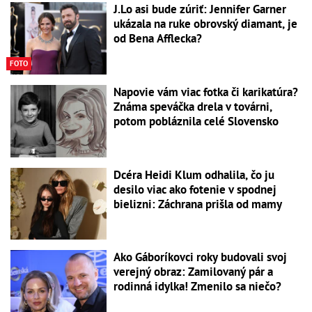
J.Lo asi bude zúriť: Jennifer Garner
ukázala na ruke obrovský diamant, je
od Bena Afflecka?
FOTO
Napovie vám viac fotka či karikatúra?
Známa speváčka drela v továrni,
potom pobláznila celé Slovensko
Dcéra Heidi Klum odhalila, čo ju
desilo viac ako fotenie v spodnej
bielizni: Záchrana prišla od mamy
Ako Gáboríkovci roky budovali svoj
verejný obraz: Zamilovaný pár a
rodinná idylka! Zmenilo sa niečo?