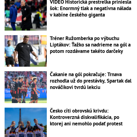
VIDEO Historická prestrelka priniesla
šok: Enormný tlak a negatívna nálada
v kabíne českého giganta
Tréner Ružomberka po výbuchu
Liptákov: Ťažko sa nadrieme na gól a
potom rozdávame takéto darčeky
Čakanie na gól pokračuje: Trnava
rozhodla už do prestávky, Spartak dal
nováčikovi tvrdú lekciu
Česko cíti obrovskú krivdu:
Kontroverzná diskvalifikácia, po
ktorej ani nemohlo podať protest