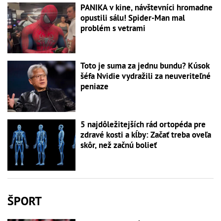
PANIKA v kine, návštevníci hromadne
opustili sálu! Spider-Man mal
problém s vetrami
Toto je suma za jednu bundu? Kúsok
šéfa Nvidie vydražili za neuveriteľné
peniaze
5 najdôležitejších rád ortopéda pre
zdravé kosti a kĺby: Začať treba oveľa
skôr, než začnú bolieť
ŠPORT