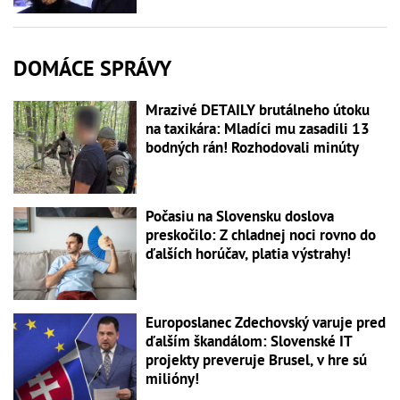
DOMÁCE SPRÁVY
Mrazivé DETAILY brutálneho útoku
na taxikára: Mladíci mu zasadili 13
bodných rán! Rozhodovali minúty
Počasiu na Slovensku doslova
preskočilo: Z chladnej noci rovno do
ďalších horúčav, platia výstrahy!
Europoslanec Zdechovský varuje pred
ďalším škandálom: Slovenské IT
projekty preveruje Brusel, v hre sú
milióny!