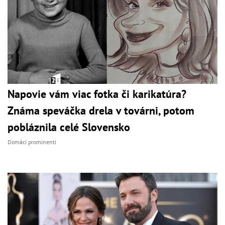
Napovie vám viac fotka či karikatúra?
Známa speváčka drela v továrni, potom
pobláznila celé Slovensko
Domáci prominenti