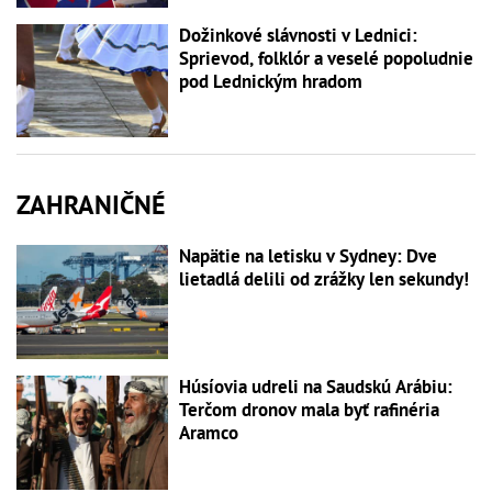
Dožinkové slávnosti v Lednici:
Sprievod, folklór a veselé popoludnie
pod Lednickým hradom
ZAHRANIČNÉ
Napätie na letisku v Sydney: Dve
lietadlá delili od zrážky len sekundy!
Húsíovia udreli na Saudskú Arábiu:
Terčom dronov mala byť rafinéria
Aramco