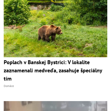
Poplach v Banskej Bystrici: V lokalite
zaznamenali medveďa, zasahuje špeciálny
tím
Domáce