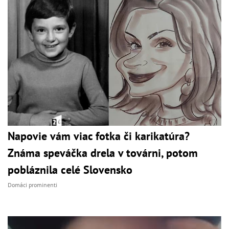
Napovie vám viac fotka či karikatúra?
Známa speváčka drela v továrni, potom
pobláznila celé Slovensko
Domáci prominenti