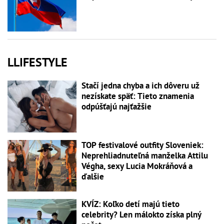
LLIFESTYLE
Stačí jedna chyba a ich dôveru už
nezískate späť: Tieto znamenia
odpúšťajú najťažšie
TOP festivalové outfity Sloveniek:
Neprehliadnuteľná manželka Attilu
Végha, sexy Lucia Mokráňová a
ďalšie
KVÍZ: Koľko detí majú tieto
celebrity? Len málokto získa plný