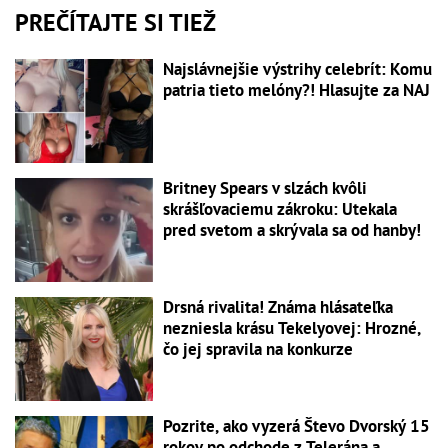
PREČÍTAJTE SI TIEŽ
Najslávnejšie výstrihy celebrít: Komu
patria tieto melóny?! Hlasujte za NAJ
Britney Spears v slzách kvôli
skrášľovaciemu zákroku: Utekala
pred svetom a skrývala sa od hanby!
Drsná rivalita! Známa hlásateľka
nezniesla krásu Tekelyovej: Hrozné,
čo jej spravila na konkurze
Pozrite, ako vyzerá Števo Dvorský 15
rokov po odchode z Telerána a...