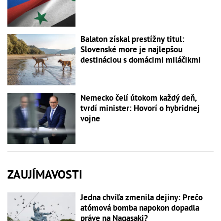
Balaton získal prestížny titul:
Slovenské more je najlepšou
destináciou s domácimi miláčikmi
Nemecko čelí útokom každý deň,
tvrdí minister: Hovorí o hybridnej
vojne
ZAUJÍMAVOSTI
Jedna chvíľa zmenila dejiny: Prečo
atómová bomba napokon dopadla
práve na Nagasaki?