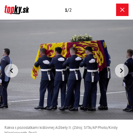
1
/2
Rakva s pozostatkami kráľovnej Alžbety II. (Zdroj: SITA/AP Photo/Kirsty
Wigglesworth, Pool)