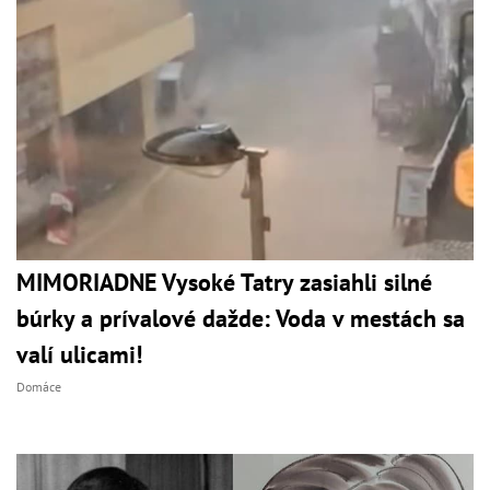
MIMORIADNE Vysoké Tatry zasiahli silné
búrky a prívalové dažde: Voda v mestách sa
valí ulicami!
Domáce