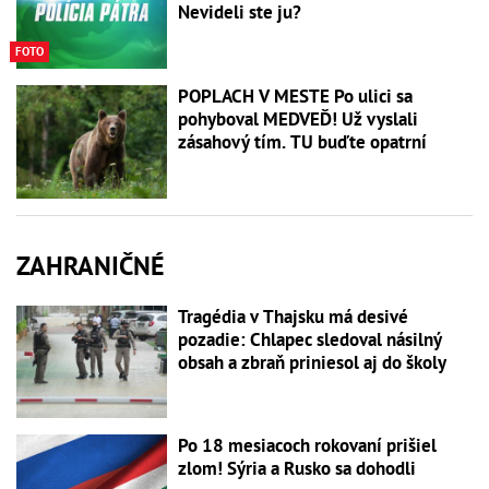
Nevideli ste ju?
FOTO
POPLACH V MESTE Po ulici sa
pohyboval MEDVEĎ! Už vyslali
zásahový tím. TU buďte opatrní
ZAHRANIČNÉ
Tragédia v Thajsku má desivé
pozadie: Chlapec sledoval násilný
obsah a zbraň priniesol aj do školy
Po 18 mesiacoch rokovaní prišiel
zlom! Sýria a Rusko sa dohodli