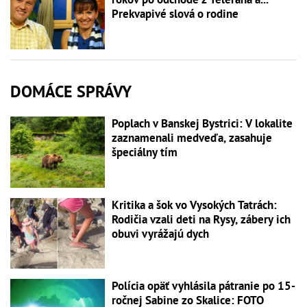
Prekvapivé slová o rodine
DOMÁCE SPRÁVY
Poplach v Banskej Bystrici: V lokalite
zaznamenali medveďa, zasahuje
špeciálny tím
Kritika a šok vo Vysokých Tatrách:
Rodičia vzali deti na Rysy, zábery ich
obuvi vyrážajú dych
Polícia opäť vyhlásila pátranie po 15-
ročnej Sabine zo Skalice: FOTO