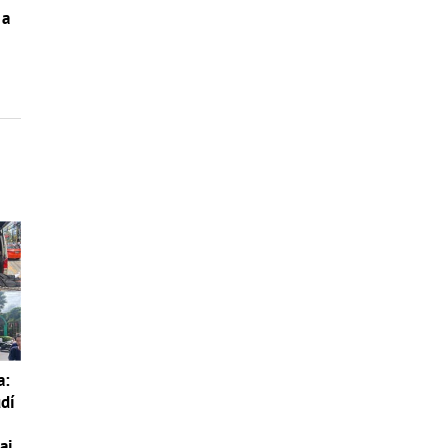
 a
a:
udí
aj