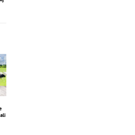
e
ali