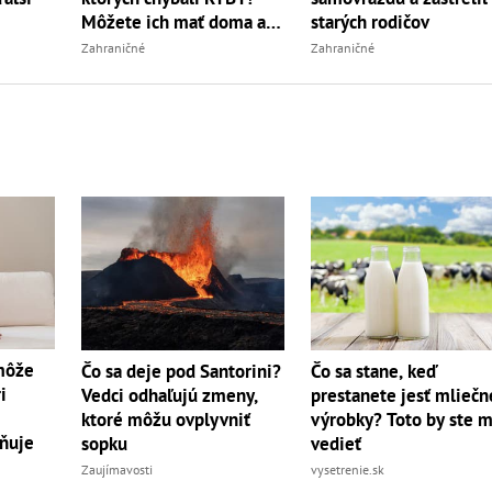
Môžete ich mať doma aj
starých rodičov
vy
Zahraničné
Zahraničné
 môže
Čo sa deje pod Santorini?
Čo sa stane, keď
i
Vedci odhaľujú zmeny,
prestanete jesť mliečn
ktoré môžu ovplyvniť
výrobky? Toto by ste m
ňuje
sopku
vedieť
Zaujímavosti
vysetrenie.sk