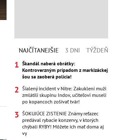
NAJČÍTANEJŠIE
3 DNI
TÝŽDEŇ
Škandál naberá obrátky:
Kontroverzným prípadom z markizáckej
šou sa zaoberá polícia!
Šialený incident v Nitre: Zakuklení muži
zmlátili skupinu Indov, učiteľovi museli
po kopancoch zošívať tvár!
ŠOKUJÚCE ZISTENIE Známy reťazec
predával rybacie konzervy, v ktorých
chýbali RYBY! Môžete ich mať doma aj
vy