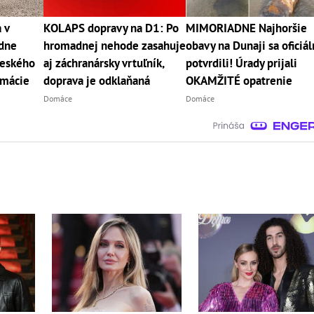
 v
KOLAPS dopravy na D1: Po
MIMORIADNE Najhoršie
 dne
hromadnej nehode zasahuje
obavy na Dunaji sa oficiá
veského
aj záchranársky vrtuľník,
potvrdili! Úrady prijali
rmácie
doprava je odklaňaná
OKAMŽITÉ opatrenie
Domáce
Domáce