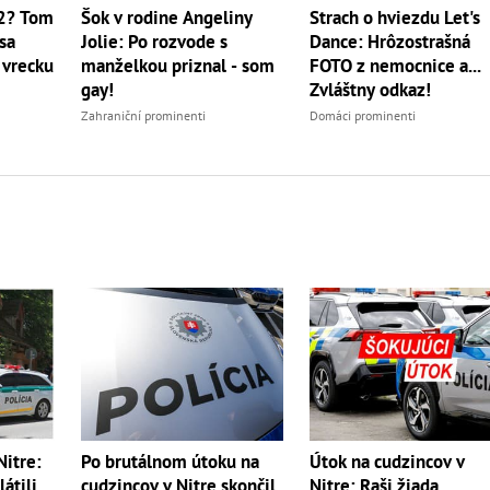
 2? Tom
Šok v rodine Angeliny
Strach o hviezdu Let's
sa
Jolie: Po rozvode s
Dance: Hrôzostrašná
 vrecku
manželkou priznal - som
FOTO z nemocnice a...
gay!
Zvláštny odkaz!
Zahraniční prominenti
Domáci prominenti
Útok na cudzincov v
Nitre:
Po brutálnom útoku na
Nitre: Raši žiada
átili
cudzincov v Nitre skončil