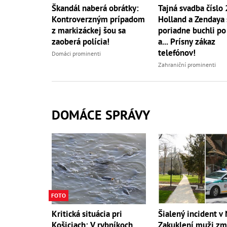
Škandál naberá obrátky:
Tajná svadba číslo
Kontroverzným prípadom
Holland a Zendaya 
z markizáckej šou sa
poriadne buchli po
zaoberá polícia!
a... Prísny zákaz
telefónov!
Domáci prominenti
Zahraniční prominenti
DOMÁCE SPRÁVY
FOTO
Kritická situácia pri
Šialený incident v 
Košiciach: V rybníkoch
Zakuklení muži zml