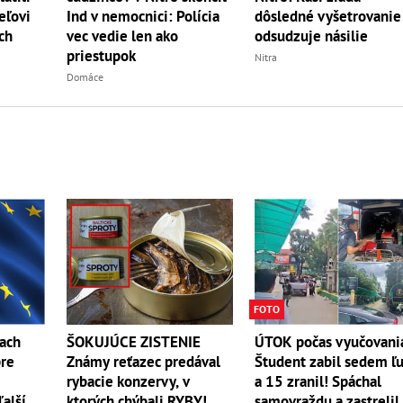
dôsledné vyšetrovanie
eľovi
Ind v nemocnici: Polícia
odsudzuje násilie
ch
vec vedie len ako
priestupok
Nitra
Domáce
FOTO
ŠOKUJÚCE ZISTENIE
ťach
ÚTOK počas vyučovani
Známy reťazec predával
pre
Študent zabil sedem ľ
rybacie konzervy, v
a 15 zranil! Spáchal
ktorých chýbali RYBY!
ďalší
samovraždu a zastrelil 