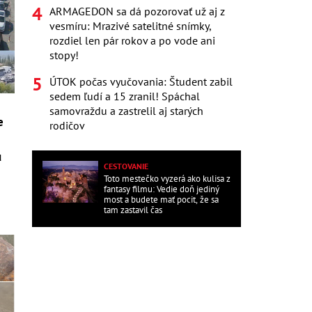
ARMAGEDON sa dá pozorovať už aj z
vesmíru: Mrazivé satelitné snímky,
rozdiel len pár rokov a po vode ani
stopy!
ÚTOK počas vyučovania: Študent zabil
sedem ľudí a 15 zranil! Spáchal
samovraždu a zastrelil aj starých
e
rodičov
ú
CESTOVANIE
Toto mestečko vyzerá ako kulisa z
fantasy filmu: Vedie doň jediný
most a budete mať pocit, že sa
tam zastavil čas