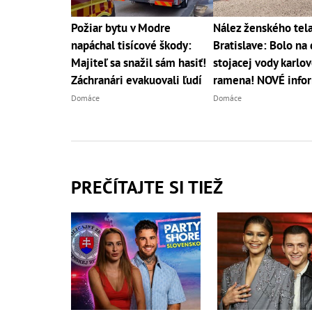
Požiar bytu v Modre
Nález ženského tela
napáchal tisícové škody:
Bratislave: Bolo na
Majiteľ sa snažil sám hasiť!
stojacej vody karlo
Záchranári evakuovali ľudí
ramena! NOVÉ info
Domáce
Domáce
PREČÍTAJTE SI TIEŽ