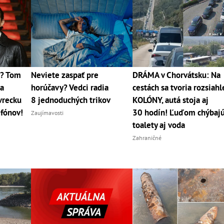
2? Tom
Neviete zaspať pre
DRÁMA v Chorvátsku: Na
sa
horúčavy? Vedci radia
cestách sa tvoria rozsiahl
vrecku
8 jednoduchých trikov
KOLÓNY, autá stoja aj
efónov!
30 hodín! Ľuďom chýbaj
Zaujímavosti
toalety aj voda
Zahraničné