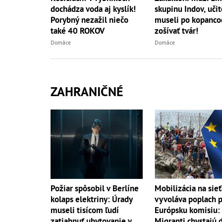
dochádza voda aj kyslík!
skupinu Indov, učit
Porybný nezažil niečo
museli po kopanco
také 40 ROKOV
zošívať tvár!
Domáce
Domáce
ZAHRANIČNÉ
Požiar spôsobil v Berlíne
Mobilizácia na sie
kolaps elektriny: Úrady
vyvoláva poplach 
museli tisícom ľudí
Európsku komisiu:
zatiahnuť ubytovanie v
Migranti chystajú 