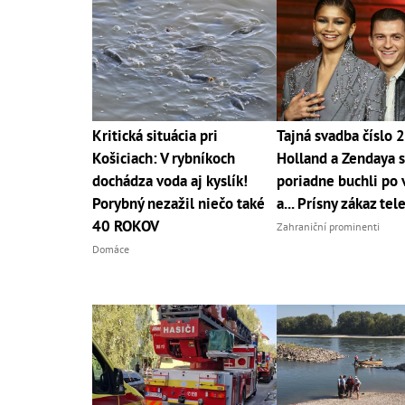
Kritická situácia pri
Tajná svadba číslo 
Košiciach: V rybníkoch
Holland a Zendaya 
dochádza voda aj kyslík!
poriadne buchli po 
Porybný nezažil niečo také
a... Prísny zákaz tel
40 ROKOV
Zahraniční prominenti
Domáce