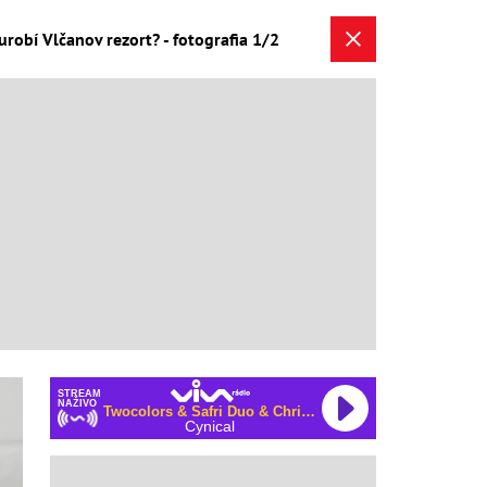
urobí Vlčanov rezort? - fotografia 1/2
STREAM
NAŽIVO
Twocolors & Safri Duo & Chris de Sarandy
Cynical