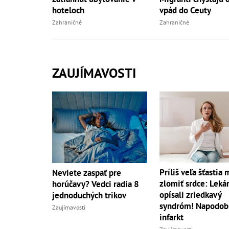
hoteloch
vpád do Ceuty
Zahraničné
Zahraničné
ZAUJÍMAVOSTI
Príliš veľa šťastia
Neviete zaspať pre
zlomiť srdce: Lekár
horúčavy? Vedci radia 8
opísali zriedkavý
jednoduchých trikov
syndróm! Napodob
Zaujímavosti
infarkt