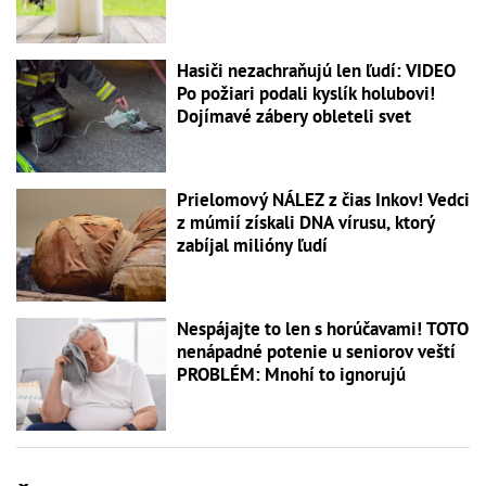
Hasiči nezachraňujú len ľudí: VIDEO
Po požiari podali kyslík holubovi!
Dojímavé zábery obleteli svet
Prielomový NÁLEZ z čias Inkov! Vedci
z múmií získali DNA vírusu, ktorý
zabíjal milióny ľudí
Nespájajte to len s horúčavami! TOTO
nenápadné potenie u seniorov veští
PROBLÉM: Mnohí to ignorujú