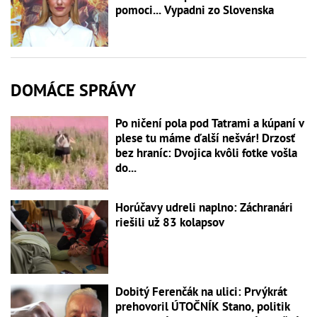
pomoci... Vypadni zo Slovenska
DOMÁCE SPRÁVY
Po ničení pola pod Tatrami a kúpaní v
plese tu máme ďalší nešvár! Drzosť
bez hraníc: Dvojica kvôli fotke vošla
do...
Horúčavy udreli naplno: Záchranári
riešili už 83 kolapsov
Dobitý Ferenčák na ulici: Prvýkrát
prehovoril ÚTOČNÍK Stano, politik