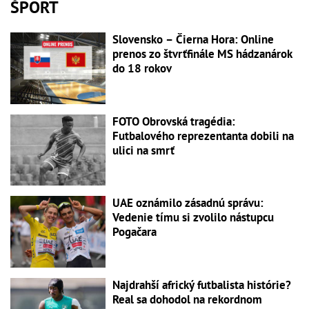
ŠPORT
Slovensko – Čierna Hora: Online
prenos zo štvrťfinále MS hádzanárok
do 18 rokov
FOTO Obrovská tragédia:
Futbalového reprezentanta dobili na
ulici na smrť
UAE oznámilo zásadnú správu:
Vedenie tímu si zvolilo nástupcu
Pogačara
Najdrahší africký futbalista histórie?
Real sa dohodol na rekordnom