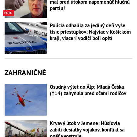
mal pred útokom napomenúť hlučnú
partiu!
FOTO
Polícia odhalila za jediný deň vyše
tisíc priestupkov: Najviac v Košickom
kraji, viacerí vodiči boli opití
ZAHRANIČNÉ
Osudný výlet do Álp: Mladá Češka
(†14) zahynula pred očami rodičov
Krvavý útok v Jemene: Húsíovia
zabili desiatky vojakov, konflikt sa
opäť vyostruje