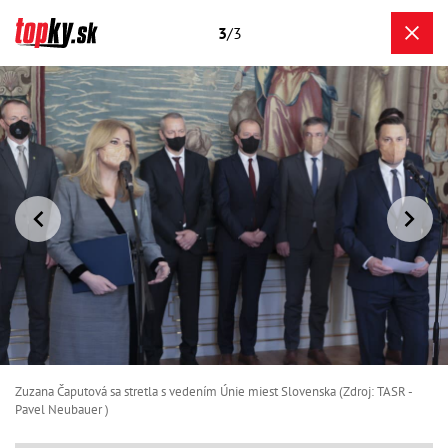
3
/3
Zuzana Čaputová sa stretla s vedením Únie miest Slovenska (Zdroj: TASR -
Pavel Neubauer )