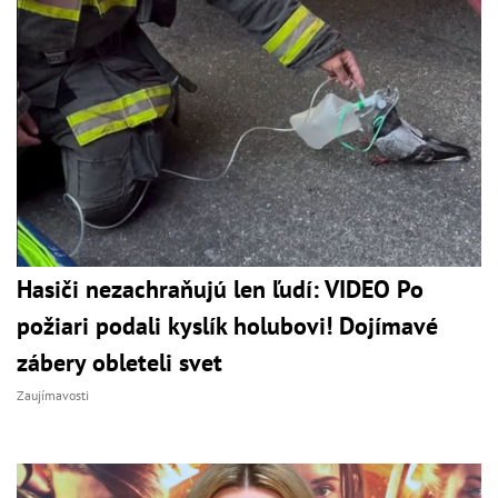
Hasiči nezachraňujú len ľudí: VIDEO Po
požiari podali kyslík holubovi! Dojímavé
zábery obleteli svet
Zaujímavosti