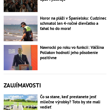
Horor na pláži v Španielsku: Cudzinec
schmatol len 4-ročné dievčatko a
ťahal ho do mora!
Nawrocki po roku vo funkcii: Väčšina
Poliakov hodnotí jeho pôsobenie
pozitívne
ZAUJÍMAVOSTI
Čo sa stane, keď prestanete jesť
mliečne výrobky? Toto by ste mali
vedieť