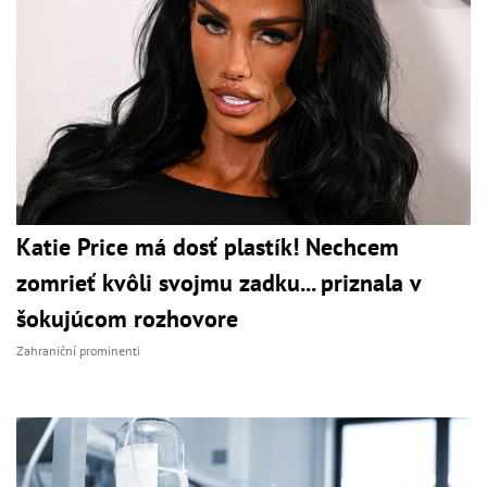
Katie Price má dosť plastík! Nechcem
zomrieť kvôli svojmu zadku... priznala v
šokujúcom rozhovore
Zahraniční prominenti