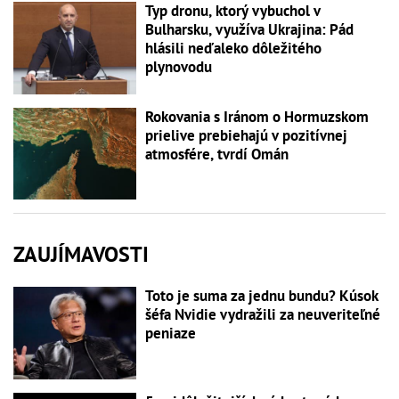
Typ dronu, ktorý vybuchol v
Bulharsku, využíva Ukrajina: Pád
hlásili neďaleko dôležitého
plynovodu
Rokovania s Iránom o Hormuzskom
prielive prebiehajú v pozitívnej
atmosfére, tvrdí Omán
ZAUJÍMAVOSTI
Toto je suma za jednu bundu? Kúsok
šéfa Nvidie vydražili za neuveriteľné
peniaze