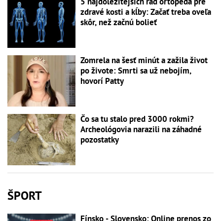
5 najdôležitejších rád ortopéda pre
zdravé kosti a kĺby: Začať treba oveľa
skôr, než začnú bolieť
Zomrela na šesť minút a zažila život
po živote: Smrti sa už nebojím,
hovorí Patty
Čo sa tu stalo pred 3000 rokmi?
Archeológovia narazili na záhadné
pozostatky
ŠPORT
Fínsko - Slovensko: Online prenos zo