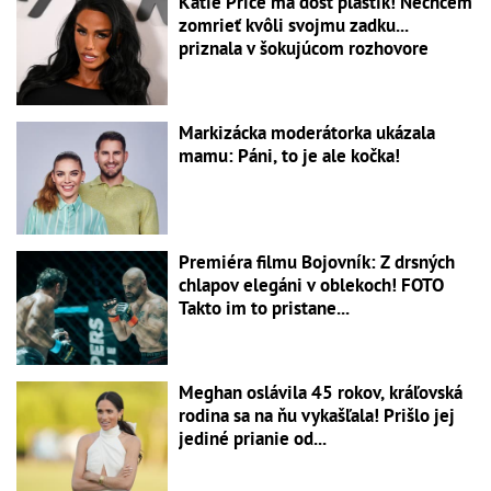
Katie Price má dosť plastík! Nechcem
zomrieť kvôli svojmu zadku...
priznala v šokujúcom rozhovore
Markizácka moderátorka ukázala
mamu: Páni, to je ale kočka!
Premiéra filmu Bojovník: Z drsných
chlapov elegáni v oblekoch! FOTO
Takto im to pristane...
Meghan oslávila 45 rokov, kráľovská
rodina sa na ňu vykašľala! Prišlo jej
jediné prianie od...