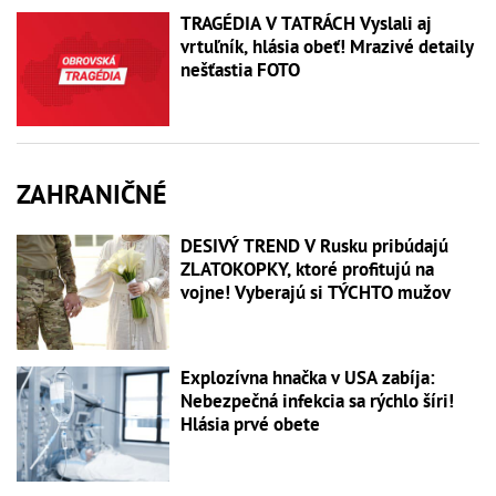
TRAGÉDIA V TATRÁCH Vyslali aj
vrtuľník, hlásia obeť! Mrazivé detaily
nešťastia FOTO
ZAHRANIČNÉ
DESIVÝ TREND V Rusku pribúdajú
ZLATOKOPKY, ktoré profitujú na
vojne! Vyberajú si TÝCHTO mužov
Explozívna hnačka v USA zabíja:
Nebezpečná infekcia sa rýchlo šíri!
Hlásia prvé obete