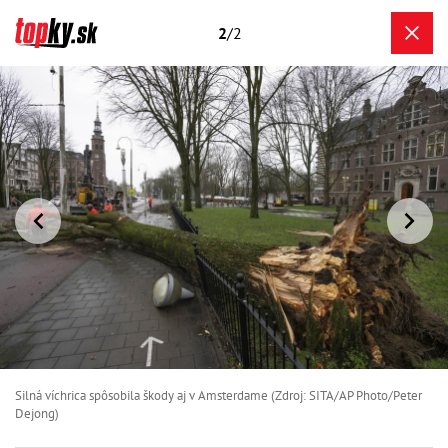
2
/2
Silná víchrica spôsobila škody aj v Amsterdame (Zdroj: SITA/AP Photo/Peter
Dejong)