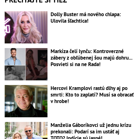
Dolly Buster má nového chlapa:
Ulovila šľachtica!
Markíza čelí lynču: Kontroverzné
zábery z obľúbenej šou majú dohru...
Posvieti si na ne Rada!
Hercovi Kramplovi rastú dlhy aj po
smrti: Kto to zaplatí? Musí sa obracať
v hrobe!
Manželia Gáboríkovci už jednu krízu
prekonali: Podarí sa im ustáť aj
TOTO? Indície sú jasné!