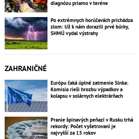
diagnózu priamo v teréne
Po extrémnych horúčavách prichádza
zlom: Už k nám dorazili prvé búrky,
SHMÚ vydal výstrahy
ZAHRANIČNÉ
Európu čaká úplné zatmenie Slnka:
Komisia rieši hrozbu výpadkov a
kolapsu v solárnych elektrárňach
Pranie špinavých peňazí v Rusku trhá
rekordy: Počet vyšetrovaní je
najvyšší za 15 rokov