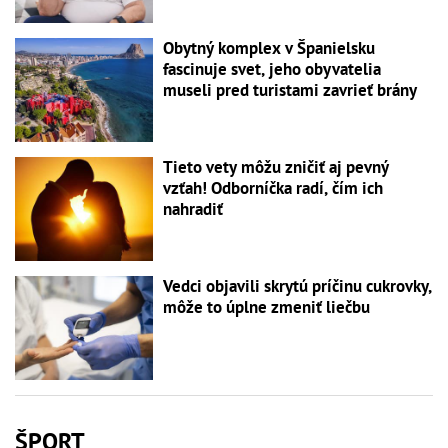
Obytný komplex v Španielsku
fascinuje svet, jeho obyvatelia
museli pred turistami zavrieť brány
Tieto vety môžu zničiť aj pevný
vzťah! Odborníčka radí, čím ich
nahradiť
Vedci objavili skrytú príčinu cukrovky,
môže to úplne zmeniť liečbu
ŠPORT