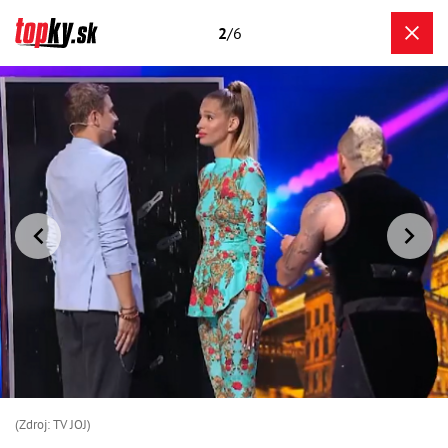
2
/6
(Zdroj: TV JOJ)