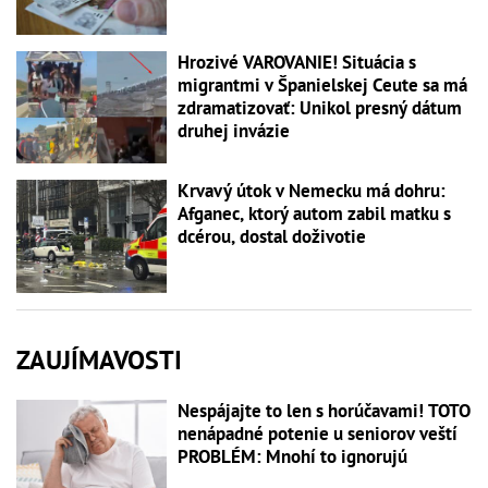
Hrozivé VAROVANIE! Situácia s
migrantmi v Španielskej Ceute sa má
zdramatizovať: Unikol presný dátum
druhej invázie
Krvavý útok v Nemecku má dohru:
Afganec, ktorý autom zabil matku s
dcérou, dostal doživotie
ZAUJÍMAVOSTI
Nespájajte to len s horúčavami! TOTO
nenápadné potenie u seniorov veští
PROBLÉM: Mnohí to ignorujú