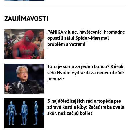
ZAUJÍMAVOSTI
PANIKA v kine, návštevníci hromadne
opustili sálu! Spider-Man mal
problém s vetrami
Toto je suma za jednu bundu? Kúsok
šéfa Nvidie vydražili za neuveriteľné
peniaze
5 najdôležitejších rád ortopéda pre
zdravé kosti a kĺby: Začať treba oveľa
skôr, než začnú bolieť