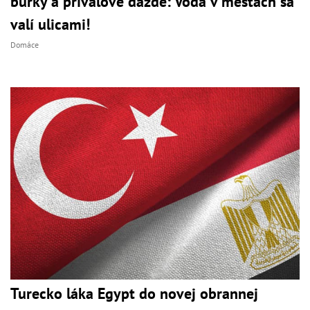
búrky a prívalové dažde: Voda v mestách sa
valí ulicami!
Domáce
Turecko láka Egypt do novej obrannej