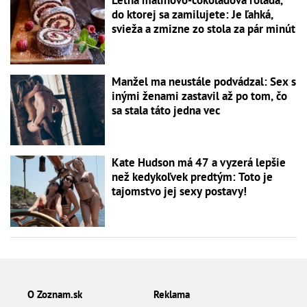
Letná malinovo-čokoládová roláda,
do ktorej sa zamilujete: Je ľahká,
svieža a zmizne zo stola za pár minút
Manžel ma neustále podvádzal: Sex s
inými ženami zastavil až po tom, čo
sa stala táto jedna vec
Kate Hudson má 47 a vyzerá lepšie
než kedykoľvek predtým: Toto je
tajomstvo jej sexy postavy!
O Zoznam.sk
Reklama