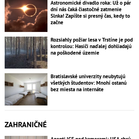
Astronomické divadlo roka: Už o pár
dní nás čaká čiastočné zatmenie
Slnka! Zapíšte si presný čas, kedy to
začne
Rozsiahly požiar lesa v Trstíne je pod
kontrolou: Hasiči naďalej dohliadajú
na poškodené územie
Bratislavské univerzity neubytujú
všetkých študentov: Mnohí ostanú
bez miesta na internáte
ZAHRANIČNÉ
Agenti ICE pod kamerami: USA chcú