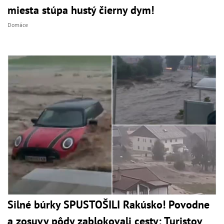
miesta stúpa hustý čierny dym!
Domáce
Silné búrky SPUSTOŠILI Rakúsko! Povodne
a zosuvy pôdy zablokovali cesty: Turistov