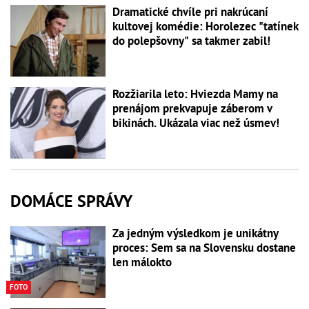
Dramatické chvíle pri nakrúcaní
kultovej komédie: Horolezec "tatínek
do polepšovny" sa takmer zabil!
Rozžiarila leto: Hviezda Mamy na
prenájom prekvapuje záberom v
bikinách. Ukázala viac než úsmev!
DOMÁCE SPRÁVY
Za jedným výsledkom je unikátny
proces: Sem sa na Slovensku dostane
len málokto
FOTO