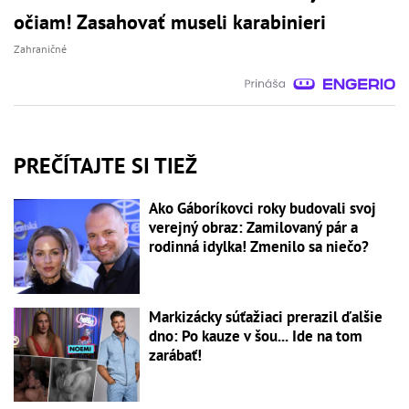
očiam! Zasahovať museli karabinieri
Zahraničné
PREČÍTAJTE SI TIEŽ
Ako Gáboríkovci roky budovali svoj
verejný obraz: Zamilovaný pár a
rodinná idylka! Zmenilo sa niečo?
Markizácky súťažiaci prerazil ďalšie
dno: Po kauze v šou... Ide na tom
zarábať!