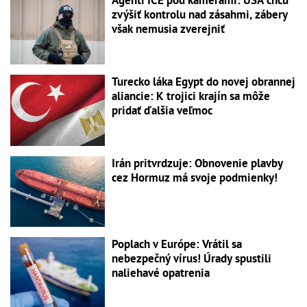
zvýšiť kontrolu nad zásahmi, zábery
však nemusia zverejniť
Turecko láka Egypt do novej obrannej
aliancie: K trojici krajín sa môže
pridať ďalšia veľmoc
Irán pritvrdzuje: Obnovenie plavby
cez Hormuz má svoje podmienky!
Poplach v Európe: Vrátil sa
nebezpečný vírus! Úrady spustili
naliehavé opatrenia