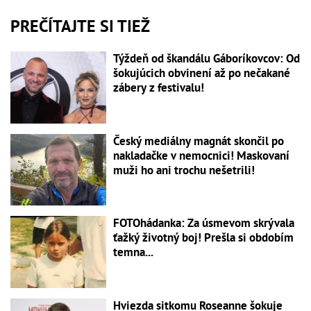
PREČÍTAJTE SI TIEŽ
Týždeň od škandálu Gáboríkovcov: Od
šokujúcich obvinení až po nečakané
zábery z festivalu!
Český mediálny magnát skončil po
nakladačke v nemocnici! Maskovaní
muži ho ani trochu nešetrili!
FOTOhádanka: Za úsmevom skrývala
ťažký životný boj! Prešla si obdobím
temna...
Hviezda sitkomu Roseanne šokuje