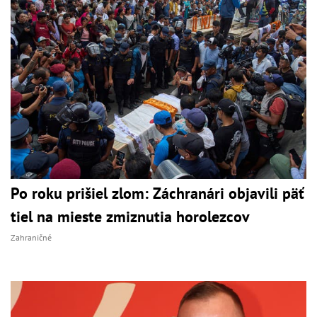
Po roku prišiel zlom: Záchranári objavili päť
tiel na mieste zmiznutia horolezcov
Zahraničné