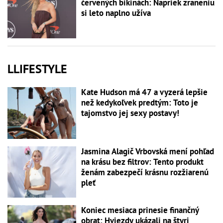
červených bikinách: Napriek zraneniu
si leto naplno užíva
LLIFESTYLE
Kate Hudson má 47 a vyzerá lepšie
než kedykoľvek predtým: Toto je
tajomstvo jej sexy postavy!
Jasmina Alagič Vrbovská mení pohľad
na krásu bez filtrov: Tento produkt
ženám zabezpečí krásnu rozžiarenú
pleť
Koniec mesiaca prinesie finančný
obrat: Hviezdy ukázali na štyri