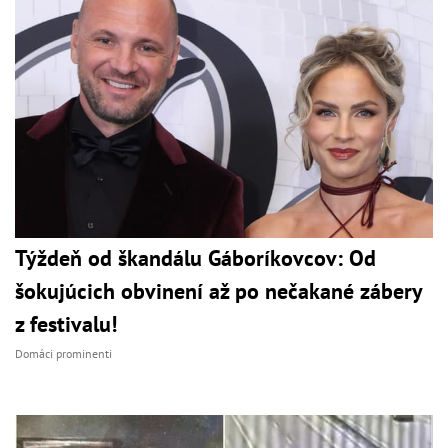
Týždeň od škandálu Gáboríkovcov: Od
šokujúcich obvinení až po nečakané zábery
z festivalu!
Domáci prominenti