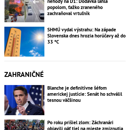
nehody na D1: Dodávka ľahla
popolom, ťažko zraneného
zachraňoval vrtuľník
SHMÚ vydal výstrahu: Na západe
Slovenska dnes hrozia horúčavy až do
33 °C
ZAHRANIČNÉ
Blanche je definitívne šéfom
americkej justície: Senát ho schválil
tesnou väčšinou
Po roku prišiel zlom: Záchranári
objavili päť tiel na mieste zmiznutia