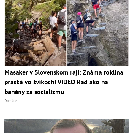
Masaker v Slovenskom raji: Známa roklina
praská vo švíkoch! VIDEO Rad ako na
banány za socializmu
Domáce