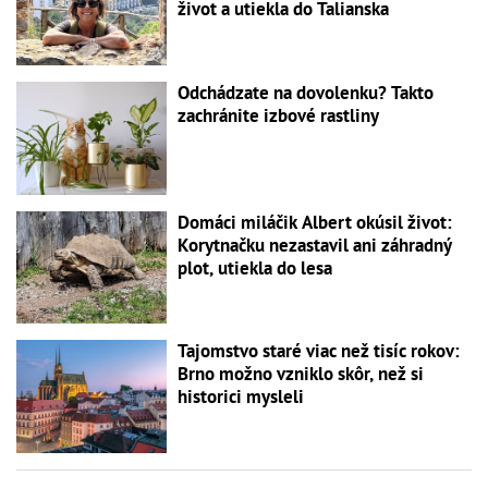
život a utiekla do Talianska
Odchádzate na dovolenku? Takto
zachránite izbové rastliny
Domáci miláčik Albert okúsil život:
Korytnačku nezastavil ani záhradný
plot, utiekla do lesa
Tajomstvo staré viac než tisíc rokov:
Brno možno vzniklo skôr, než si
historici mysleli