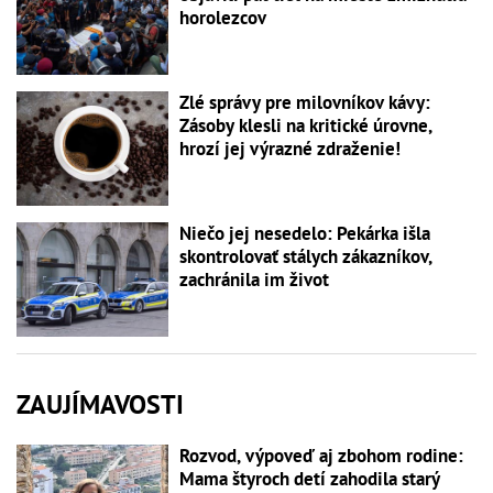
horolezcov
Zlé správy pre milovníkov kávy:
Zásoby klesli na kritické úrovne,
hrozí jej výrazné zdraženie!
Niečo jej nesedelo: Pekárka išla
skontrolovať stálych zákazníkov,
zachránila im život
ZAUJÍMAVOSTI
Rozvod, výpoveď aj zbohom rodine:
Mama štyroch detí zahodila starý