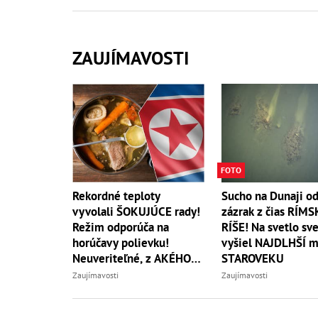
ZAUJÍMAVOSTI
FOTO
Rekordné teploty
Sucho na Dunaji od
vyvolali ŠOKUJÚCE rady!
zázrak z čias RÍMS
Režim odporúča na
RÍŠE! Na svetlo sv
horúčavy polievku!
vyšiel NAJDLHŠÍ m
Neuveriteľné, z AKÉHO
STAROVEKU
zvierata
Zaujímavosti
Zaujímavosti