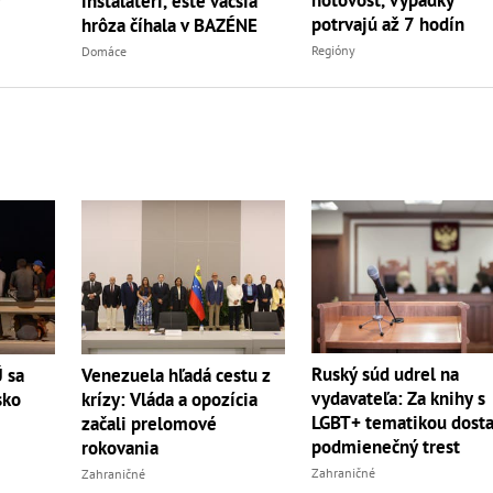
v
hotovosť, výpadky
inštalatéri, ešte väčšia
potrvajú až 7 hodín
hrôza číhala v BAZÉNE
Regióny
Domáce
Ruský súd udrel na
Ú sa
Venezuela hľadá cestu z
vydavateľa: Za knihy s
sko
krízy: Vláda a opozícia
LGBT+ tematikou dosta
začali prelomové
podmienečný trest
rokovania
Zahraničné
Zahraničné