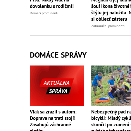
dovolenku s rodičmi!
šou! Ikona životné
štýlu jej naložila: 
Domáci prominenti
si obliecť zásteru
Zahraniční prominenti
DOMÁCE SPRÁVY
Vlak sa zrazil s autom:
Nebezpečný pád n
Doprava na trati stojí!
bicykli: Mladý cykl
Zasahujú záchranné
skončil po zranení 