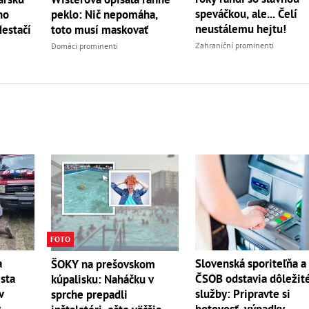
speváčkou, ale... Čelí
ho
peklo: Nič nepomáha,
neustálemu hejtu!
Nestačí
toto musí maskovať
Zahraniční prominenti
Domáci prominenti
FOTO
a
Slovenská sporiteľňa a
ŠOKY na prešovskom
ista
ČSOB odstavia dôležit
kúpalisku: Naháčku v
v
služby: Pripravte si
sprche prepadli