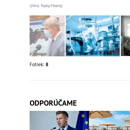
(Zdroj: Topky/Maarty)
Fotiek:
8
ODPORÚČAME