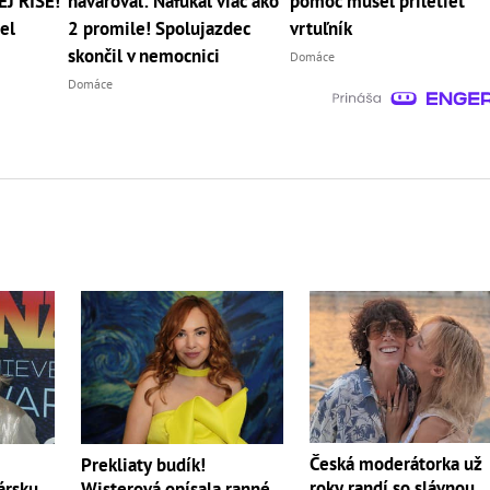
EJ RÍŠE!
havaroval: Nafúkal viac ako
pomoc musel priletieť
el
2 promile! Spolujazdec
vrtuľník
skončil v nemocnici
Domáce
Domáce
Česká moderátorka už
Prekliaty budík!
roky randí so slávnou
ársku
Wisterová opísala ranné