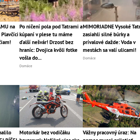
RÁMU na
Po ničení pola pod Tatrami a
MIMORIADNE Vysoké Tat
 Plavčíci
kúpaní v plese tu máme
zasiahli silné búrky a
čiam!
ďalší nešvár! Drzosť bez
prívalové dažde: Voda v
hraníc: Dvojica kvôli fotke
mestách sa valí ulicami!
vošla do...
Domáce
Domáce
alilo
Motorkár bez vodičáku
Vážny pracovný úraz: Na