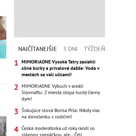
NAJČÍTANEJŠIE
3 DNI
TÝŽDEŇ
MIMORIADNE Vysoké Tatry zasiahli
silné búrky a prívalové dažde: Voda v
mestách sa valí ulicami!
MIMORIADNE Výbuch v areáli
Slovnaftu: Z miesta stúpa hustý čierny
dym!
Šokujúce slová Borisa Prša: Nikdy viac
na dovolenku s rodičmi!
Česká moderátorka už roky randí so
slávnou speváčkou, ale... Čelí