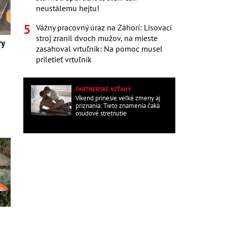
neustálemu hejtu!
Vážny pracovný úraz na Záhorí: Lisovací
stroj zranil dvoch mužov, na mieste
ry
zasahoval vrtuľník: Na pomoc musel
priletieť vrtuľník
PARTNERSKÉ VZŤAHY
Víkend prinesie veľké zmeny aj
priznania: Tieto znamenia čaká
osudové stretnutie