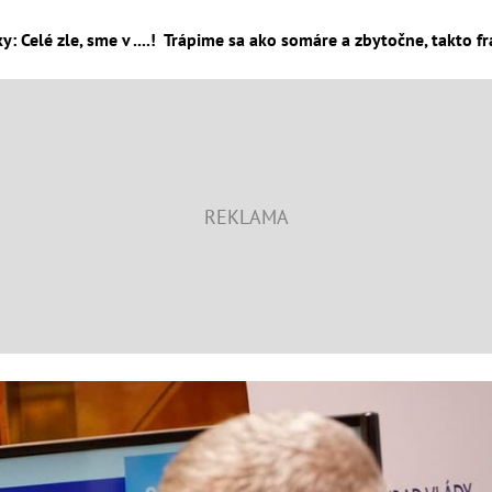
y: Celé zle, sme v ....! Trápime sa ako somáre a zbytočne, takto f