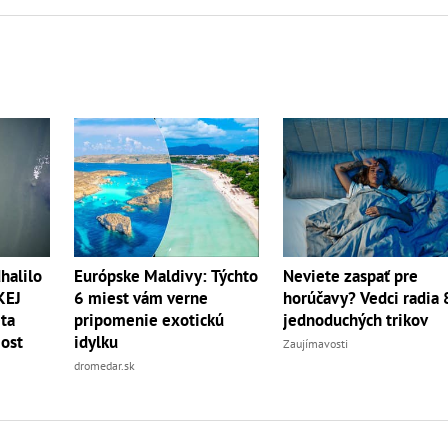
halilo
Európske Maldivy: Týchto
Neviete zaspať pre
KEJ
6 miest vám verne
horúčavy? Vedci radia 
eta
pripomenie exotickú
jednoduchých trikov
ost
idylku
Zaujímavosti
dromedar.sk