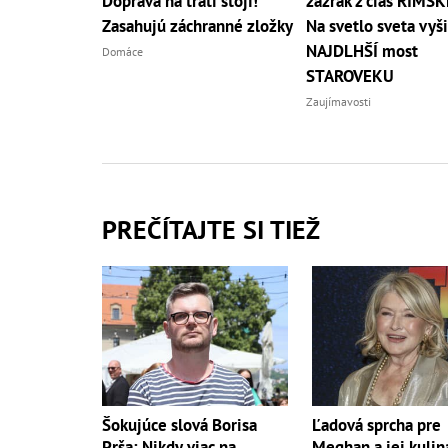
Doprava na trati stojí!
zázrak z čias RÍMSK
Zasahujú záchranné zložky
Na svetlo sveta vyši
NAJDLHŠÍ most
Domáce
STAROVEKU
Zaujímavosti
PREČÍTAJTE SI TIEŽ
Šokujúce slová Borisa
Ľadová sprcha pre
Prša: Nikdy viac na
Meghan a jej kulin