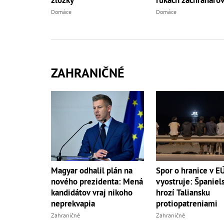
zložky
rukách záchranáro
Domáce
Domáce
ZAHRANIČNÉ
Magyar odhalil plán na
Spor o hranice v E
nového prezidenta: Mená
vyostruje: Španiel
kandidátov vraj nikoho
hrozí Taliansku
neprekvapia
protiopatreniami
Zahraničné
Zahraničné