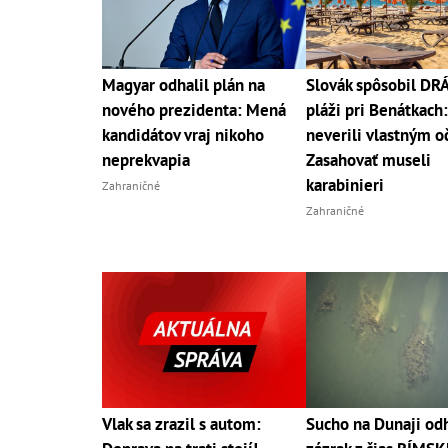
Magyar odhalil plán na
Slovák spôsobil D
nového prezidenta: Mená
pláži pri Benátkach:
kandidátov vraj nikoho
neverili vlastným o
neprekvapia
Zasahovať museli
karabinieri
Zahraničné
Zahraničné
Vlak sa zrazil s autom:
Sucho na Dunaji odh