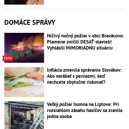
DOMÁCE SPRÁVY
Ničivý nočný požiar v obci Braväcovo:
Plamene zničili DESAŤ stavieb!
Vyhlásili MIMORIADNU situáciu
FOTO
Inflácia zmenila správanie Slovákov:
Ako narábať s peniazmi, keď
nechcete zbytočne riskovať?
Veľký požiar humna na Liptove: Pri
rozsiahlom zásahu hasičov sa zranila
jedna osoba