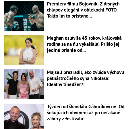
Premiéra filmu Bojovník: Z drsných
chlapov elegáni v oblekoch! FOTO
Takto im to pristane...
Meghan oslávila 45 rokov, kráľovská
rodina sa na ňu vykašľala! Prišlo jej
jediné prianie od...
Majself prezradil, ako zvláda výchovu
pätnásťročného syna Nikolasa:
Ideálny tínedžer?!
Týždeň od škandálu Gáboríkovcov: Od
šokujúcich obvinení až po nečakané
zábery z festivalu!