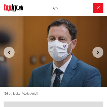
3
/3
(Zdroj: Topky - Vlado Anjel)