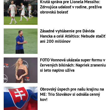
Krutá správa pre Lionela Messiho:
Zdrvujúca udalosť v rodine, prežíva
obrovskú bolesť
Zásadné vyhlásenie pre Dávida
Hancka a celé Atlético: Nebude stačiť
ani 200 miliónov
FOTO Vonnová ukázala super formu v
červených bikinách: Napriek zraneniu
si leto naplno užíva
Obrovský úspech pre našu krajinu na
ME: Trio Slovákov si odnáša cenný
kov!