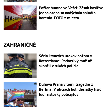
Požiar humna vo Važci: Zásah hasičov,
jedna osoba sa nadýchala splodín
horenia. FOTO z miesta
ZAHRANIČNÉ
Séria krvavých útokov nožom v
Rotterdame: Podozrivý muž už
skončil v rukách polície
Dúhová Praha v tieni tragédie z
Berlína: V uliciach boli desiatky tisíc
ľudí a stovky policajtov