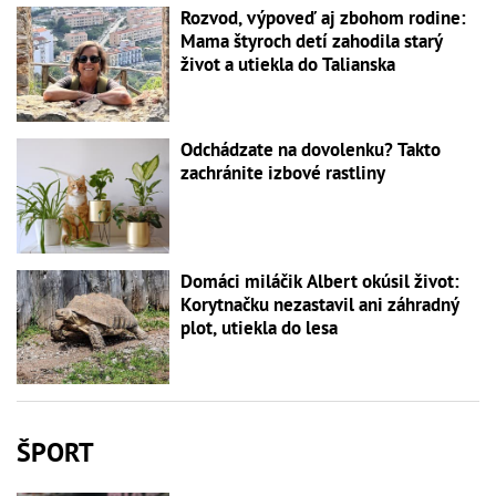
Rozvod, výpoveď aj zbohom rodine:
Mama štyroch detí zahodila starý
život a utiekla do Talianska
Odchádzate na dovolenku? Takto
zachránite izbové rastliny
Domáci miláčik Albert okúsil život:
Korytnačku nezastavil ani záhradný
plot, utiekla do lesa
ŠPORT