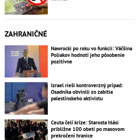
ZAHRANIČNÉ
Nawrocki po roku vo funkcii: Väčšina
Poliakov hodnotí jeho pôsobenie
pozitívne
Izrael rieši kontroverzný prípad:
Osadníka obvinili zo zabitia
palestínskeho aktivistu
Ceuta čelí kríze: Starosta hlási
približne 100 obetí po masovom
prekročení hranice