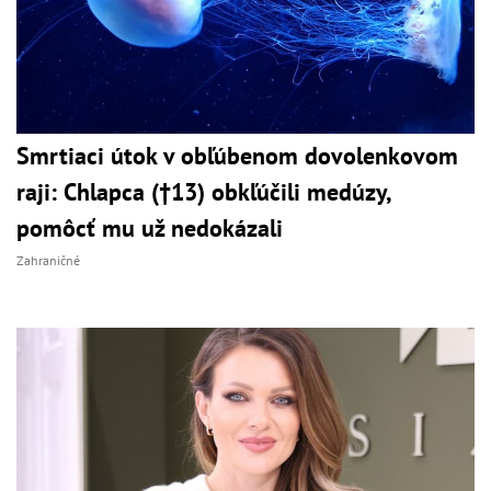
Smrtiaci útok v obľúbenom dovolenkovom
raji: Chlapca (†13) obkľúčili medúzy,
pomôcť mu už nedokázali
Zahraničné