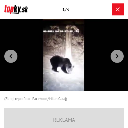
1
/3
(Zdroj: reprofoto - Facebook/Milan Garaj)