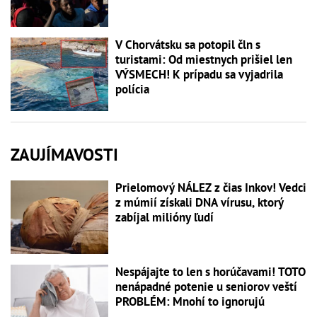
V Chorvátsku sa potopil čln s
turistami: Od miestnych prišiel len
VÝSMECH! K prípadu sa vyjadrila
polícia
ZAUJÍMAVOSTI
Prielomový NÁLEZ z čias Inkov! Vedci
z múmií získali DNA vírusu, ktorý
zabíjal milióny ľudí
Nespájajte to len s horúčavami! TOTO
nenápadné potenie u seniorov veští
PROBLÉM: Mnohí to ignorujú