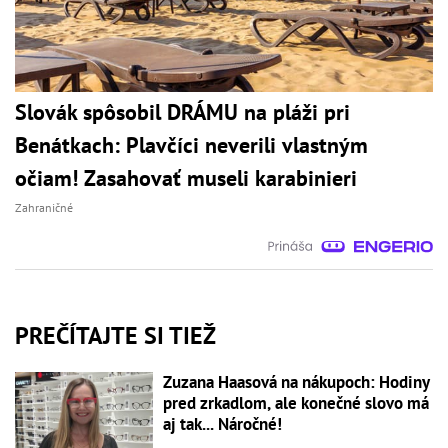
Slovák spôsobil DRÁMU na pláži pri
Benátkach: Plavčíci neverili vlastným
očiam! Zasahovať museli karabinieri
Zahraničné
PREČÍTAJTE SI TIEŽ
Zuzana Haasová na nákupoch: Hodiny
pred zrkadlom, ale konečné slovo má
aj tak... Náročné!