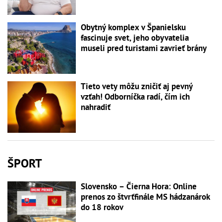
Obytný komplex v Španielsku
fascinuje svet, jeho obyvatelia
museli pred turistami zavrieť brány
Tieto vety môžu zničiť aj pevný
vzťah! Odborníčka radí, čím ich
nahradiť
ŠPORT
Slovensko – Čierna Hora: Online
prenos zo štvrťfinále MS hádzanárok
do 18 rokov