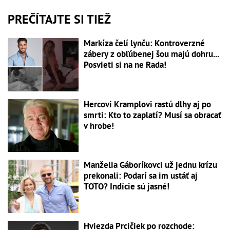
PREČÍTAJTE SI TIEŽ
Markíza čelí lynču: Kontroverzné
zábery z obľúbenej šou majú dohru...
Posvieti si na ne Rada!
Hercovi Kramplovi rastú dlhy aj po
smrti: Kto to zaplatí? Musí sa obracať
v hrobe!
Manželia Gáboríkovci už jednu krízu
prekonali: Podarí sa im ustáť aj
TOTO? Indície sú jasné!
Hviezda Prcičiek po rozchode: