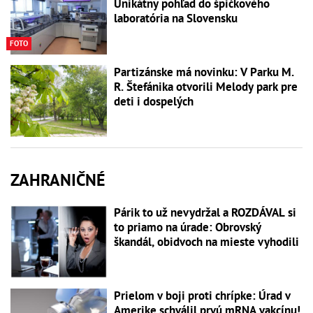
Unikátny pohľad do špičkového
laboratória na Slovensku
FOTO
Partizánske má novinku: V Parku M.
R. Štefánika otvorili Melody park pre
deti i dospelých
ZAHRANIČNÉ
Párik to už nevydržal a ROZDÁVAL si
to priamo na úrade: Obrovský
škandál, obidvoch na mieste vyhodili
Prielom v boji proti chrípke: Úrad v
Amerike schválil prvú mRNA vakcínu!