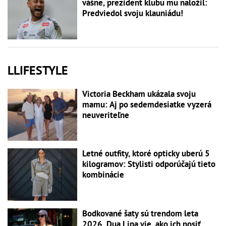
vášne, prezident klubu mu naložil:
Predviedol svoju klauniádu!
LLIFESTYLE
Victoria Beckham ukázala svoju
mamu: Aj po sedemdesiatke vyzerá
neuveriteľne
Letné outfity, ktoré opticky uberú 5
kilogramov: Stylisti odporúčajú tieto
kombinácie
Bodkované šaty sú trendom leta
2026. Dua Lipa vie, ako ich nosiť,