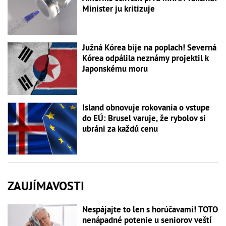
Minister ju kritizuje
Južná Kórea bije na poplach! Severná
Kórea odpálila neznámy projektil k
Japonskému moru
Island obnovuje rokovania o vstupe
do EÚ: Brusel varuje, že rybolov si
ubráni za každú cenu
ZAUJÍMAVOSTI
Nespájajte to len s horúčavami! TOTO
nenápadné potenie u seniorov veští