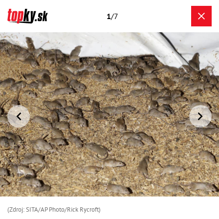
1
/7
(Zdroj: SITA/AP Photo/Rick Rycroft)