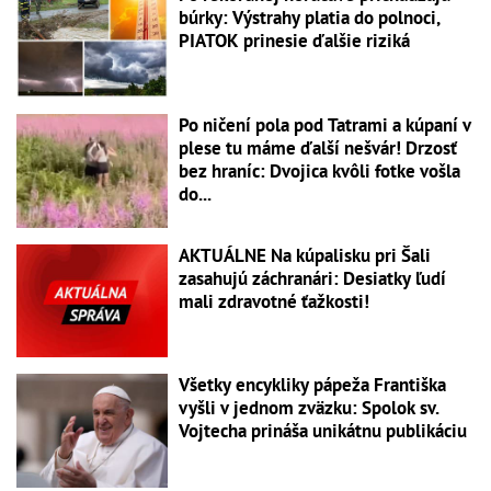
búrky: Výstrahy platia do polnoci,
PIATOK prinesie ďalšie riziká
Po ničení pola pod Tatrami a kúpaní v
plese tu máme ďalší nešvár! Drzosť
bez hraníc: Dvojica kvôli fotke vošla
do...
AKTUÁLNE Na kúpalisku pri Šali
zasahujú záchranári: Desiatky ľudí
mali zdravotné ťažkosti!
Všetky encykliky pápeža Františka
vyšli v jednom zväzku: Spolok sv.
Vojtecha prináša unikátnu publikáciu