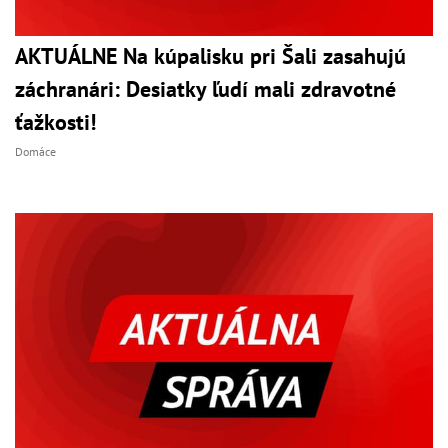
AKTUÁLNE Na kúpalisku pri Šali zasahujú
záchranári: Desiatky ľudí mali zdravotné
ťažkosti!
Domáce