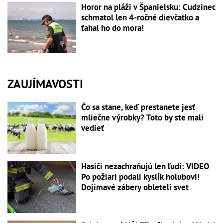
Horor na pláži v Španielsku: Cudzinec
schmatol len 4-ročné dievčatko a
ťahal ho do mora!
ZAUJÍMAVOSTI
Čo sa stane, keď prestanete jesť
mliečne výrobky? Toto by ste mali
vedieť
Hasiči nezachraňujú len ľudí: VIDEO
Po požiari podali kyslík holubovi!
Dojímavé zábery obleteli svet