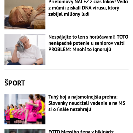
Prielomový NÁLEZ z čias Inkov! Vedci
z múmií získali DNA vírusu, ktorý
zabíjal milióny ľudí
Nespájajte to len s horúčavami! TOTO
nenápadné potenie u seniorov veští
PROBLÉM: Mnohí to ignorujú
ŠPORT
Tuhý boj a najsmolnejšia prehra:
Slovenky neudržali vedenie a na MS
si o finále nezahrajú
FOTO Messiho žena v bikinách: