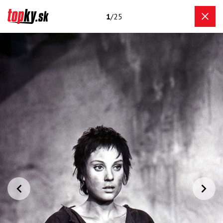
1
/25