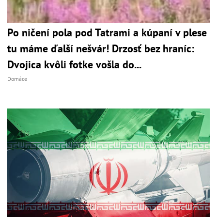
Po ničení pola pod Tatrami a kúpaní v plese
tu máme ďalší nešvár! Drzosť bez hraníc:
Dvojica kvôli fotke vošla do...
Domáce