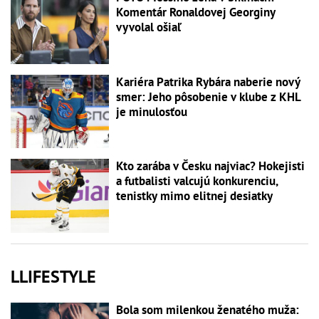
Komentár Ronaldovej Georginy
vyvolal ošiaľ
Kariéra Patrika Rybára naberie nový
smer: Jeho pôsobenie v klube z KHL
je minulosťou
Kto zarába v Česku najviac? Hokejisti
a futbalisti valcujú konkurenciu,
tenistky mimo elitnej desiatky
LLIFESTYLE
Bola som milenkou ženatého muža: