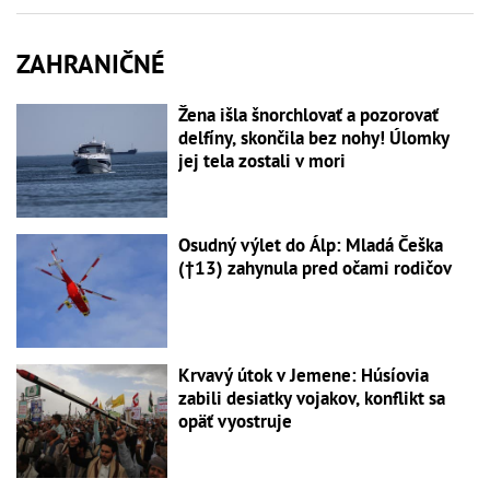
ZAHRANIČNÉ
Žena išla šnorchlovať a pozorovať
delfíny, skončila bez nohy! Úlomky
jej tela zostali v mori
Osudný výlet do Álp: Mladá Češka
(†13) zahynula pred očami rodičov
Krvavý útok v Jemene: Húsíovia
zabili desiatky vojakov, konflikt sa
opäť vyostruje