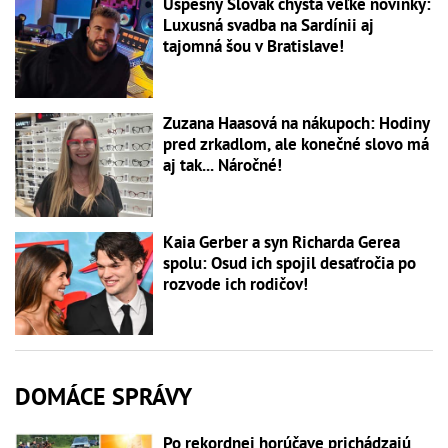
Úspešný Slovák chystá veľké novinky:
Luxusná svadba na Sardínii aj
tajomná šou v Bratislave!
Zuzana Haasová na nákupoch: Hodiny
pred zrkadlom, ale konečné slovo má
aj tak... Náročné!
Kaia Gerber a syn Richarda Gerea
spolu: Osud ich spojil desaťročia po
rozvode ich rodičov!
DOMÁCE SPRÁVY
Po rekordnej horúčave prichádzajú