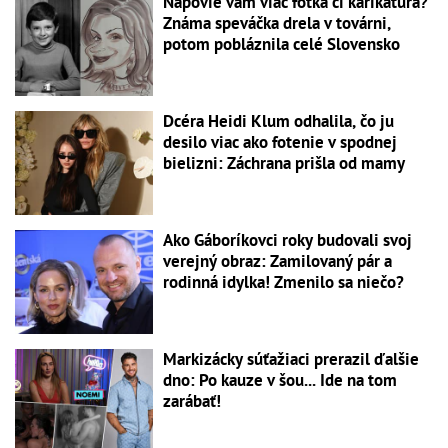
Napovie vám viac fotka či karikatúra?
Známa speváčka drela v továrni,
potom pobláznila celé Slovensko
Dcéra Heidi Klum odhalila, čo ju
desilo viac ako fotenie v spodnej
bielizni: Záchrana prišla od mamy
Ako Gáboríkovci roky budovali svoj
verejný obraz: Zamilovaný pár a
rodinná idylka! Zmenilo sa niečo?
Markizácky súťažiaci prerazil ďalšie
dno: Po kauze v šou... Ide na tom
zarábať!