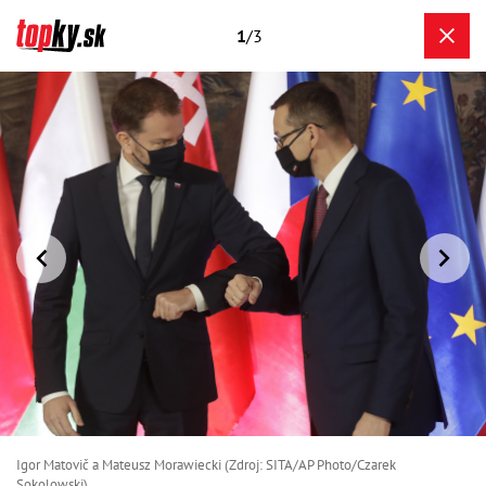
1
/3
Igor Matovič a Mateusz Morawiecki (Zdroj: SITA/AP Photo/Czarek
Sokolowski)