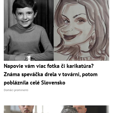
Napovie vám viac fotka či karikatúra?
Známa speváčka drela v továrni, potom
pobláznila celé Slovensko
Domáci prominenti