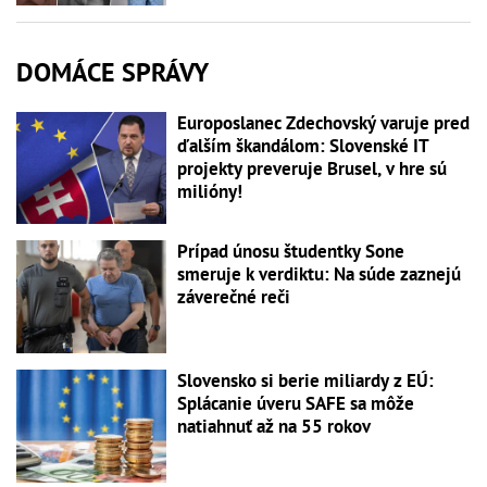
DOMÁCE SPRÁVY
Europoslanec Zdechovský varuje pred
ďalším škandálom: Slovenské IT
projekty preveruje Brusel, v hre sú
milióny!
Prípad únosu študentky Sone
smeruje k verdiktu: Na súde zaznejú
záverečné reči
Slovensko si berie miliardy z EÚ:
Splácanie úveru SAFE sa môže
natiahnuť až na 55 rokov