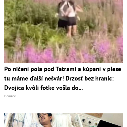
Po ničení pola pod Tatrami a kúpaní v plese
tu máme ďalší nešvár! Drzosť bez hraníc:
Dvojica kvôli fotke vošla do...
Domáce