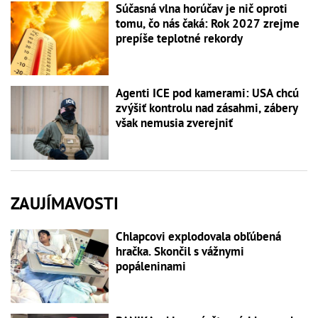
Súčasná vlna horúčav je nič oproti
tomu, čo nás čaká: Rok 2027 zrejme
prepíše teplotné rekordy
Agenti ICE pod kamerami: USA chcú
zvýšiť kontrolu nad zásahmi, zábery
však nemusia zverejniť
ZAUJÍMAVOSTI
Chlapcovi explodovala obľúbená
hračka. Skončil s vážnymi
popáleninami