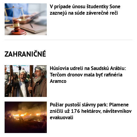
V prípade únosu študentky Sone
zaznejú na súde záverečné reči
ZAHRANIČNÉ
Húsíovia udreli na Saudskú Arábiu:
Terčom dronov mala byť rafinéria
Aramco
Požiar pustoší slávny park: Plamene
zničili už 176 hektárov, návštevníkov
evakuovali