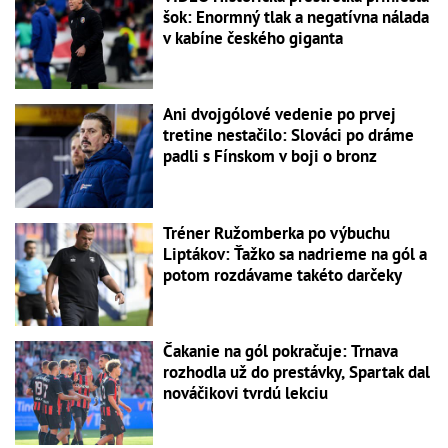
šok: Enormný tlak a negatívna nálada
v kabíne českého giganta
Ani dvojgólové vedenie po prvej
tretine nestačilo: Slováci po dráme
padli s Fínskom v boji o bronz
Tréner Ružomberka po výbuchu
Liptákov: Ťažko sa nadrieme na gól a
potom rozdávame takéto darčeky
Čakanie na gól pokračuje: Trnava
rozhodla už do prestávky, Spartak dal
nováčikovi tvrdú lekciu