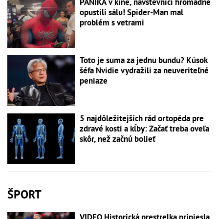
PANIKA v kine, návštevníci hromadne
opustili sálu! Spider-Man mal
problém s vetrami
Toto je suma za jednu bundu? Kúsok
šéfa Nvidie vydražili za neuveriteľné
peniaze
5 najdôležitejších rád ortopéda pre
zdravé kosti a kĺby: Začať treba oveľa
skôr, než začnú bolieť
ŠPORT
VIDEO Historická prestrelka priniesla