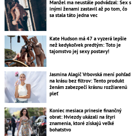
Manžel ma neustále podvádzal: Sex s
inými ženami zastavil až po tom, čo
sa stala táto jedna vec
Kate Hudson má 47 a vyzerá lepšie
než kedykoľvek predtým: Toto je
tajomstvo jej sexy postavy!
Jasmina Alagič Vrbovská mení pohľad
na krásu bez filtrov: Tento produkt
ženám zabezpečí krásnu rozžiarenú
pleť
Koniec mesiaca prinesie finančný
obrat: Hviezdy ukázali na štyri
znamenia, ktoré získajú veľké
bohatstvo