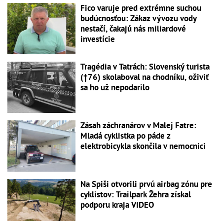
Fico varuje pred extrémne suchou
budúcnosťou: Zákaz vývozu vody
nestačí, čakajú nás miliardové
investície
Tragédia v Tatrách: Slovenský turista
(†76) skolaboval na chodníku, oživiť
sa ho už nepodarilo
Zásah záchranárov v Malej Fatre:
Mladá cyklistka po páde z
elektrobicykla skončila v nemocnici
Na Spiši otvorili prvú airbag zónu pre
cyklistov: Trailpark Žehra získal
podporu kraja VIDEO