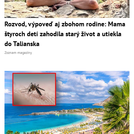
Rozvod, výpoveď aj zbohom rodine: Mama
štyroch detí zahodila starý život a utiekla
do Talianska
Zoznam magazíny