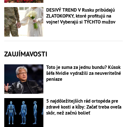
DESIVÝ TREND V Rusku pribúdajú
ZLATOKOPKY, ktoré profitujú na
vojne! Vyberajú si TÝCHTO mužov
ZAUJÍMAVOSTI
Toto je suma za jednu bundu? Kúsok
šéfa Nvidie vydražili za neuveriteľné
peniaze
5 najdôležitejších rád ortopéda pre
zdravé kosti a kĺby: Začať treba oveľa
skôr, než začnú bolieť