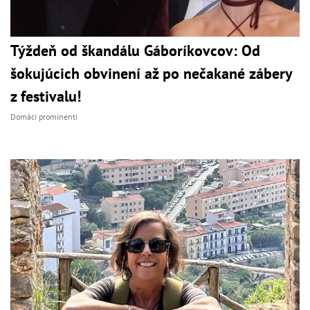
Týždeň od škandálu Gáboríkovcov: Od
šokujúcich obvinení až po nečakané zábery
z festivalu!
Domáci prominenti