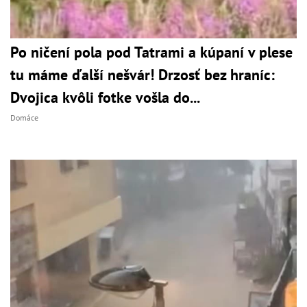
Po ničení pola pod Tatrami a kúpaní v plese
tu máme ďalší nešvár! Drzosť bez hraníc:
Dvojica kvôli fotke vošla do...
Domáce