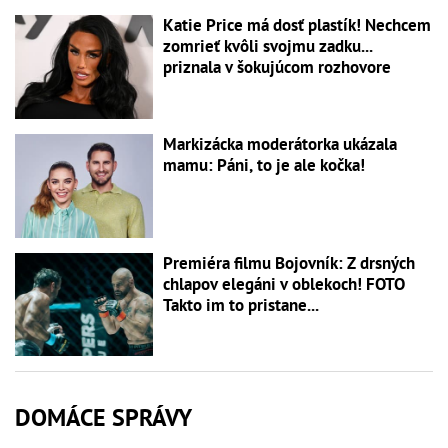
Katie Price má dosť plastík! Nechcem
zomrieť kvôli svojmu zadku...
priznala v šokujúcom rozhovore
Markizácka moderátorka ukázala
mamu: Páni, to je ale kočka!
Premiéra filmu Bojovník: Z drsných
chlapov elegáni v oblekoch! FOTO
Takto im to pristane...
DOMÁCE SPRÁVY