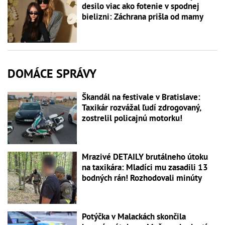
desilo viac ako fotenie v spodnej
bielizni: Záchrana prišla od mamy
DOMÁCE SPRÁVY
Škandál na festivale v Bratislave:
Taxikár rozvážal ľudí zdrogovaný,
zostrelil policajnú motorku!
Mrazivé DETAILY brutálneho útoku
na taxikára: Mladíci mu zasadili 13
bodných rán! Rozhodovali minúty
Potýčka v Malackách skončila