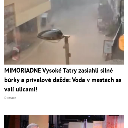
MIMORIADNE Vysoké Tatry zasiahli silné
búrky a prívalové dažde: Voda v mestách sa
valí ulicami!
Domáce