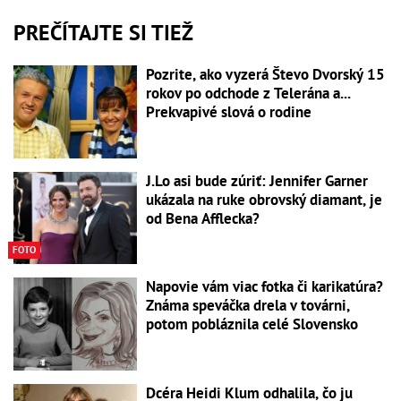
PREČÍTAJTE SI TIEŽ
Pozrite, ako vyzerá Števo Dvorský 15
rokov po odchode z Telerána a...
Prekvapivé slová o rodine
J.Lo asi bude zúriť: Jennifer Garner
ukázala na ruke obrovský diamant, je
od Bena Afflecka?
FOTO
Napovie vám viac fotka či karikatúra?
Známa speváčka drela v továrni,
potom pobláznila celé Slovensko
Dcéra Heidi Klum odhalila, čo ju