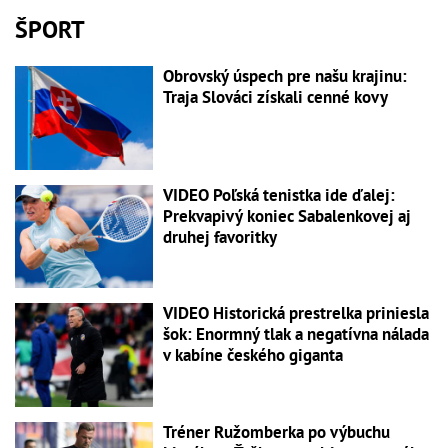
ŠPORT
Obrovský úspech pre našu krajinu:
Traja Slováci získali cenné kovy
VIDEO Poľská tenistka ide ďalej:
Prekvapivý koniec Sabalenkovej aj
druhej favoritky
VIDEO Historická prestrelka priniesla
šok: Enormný tlak a negatívna nálada
v kabíne českého giganta
Tréner Ružomberka po výbuchu