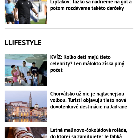
Liptákov: Ťažko sa nadrieme na gól a
potom rozdávame takéto darčeky
LLIFESTYLE
KVÍZ: Koľko detí majú tieto
celebrity? Len málokto získa plný
počet
Chorvátsko už nie je najlacnejšou
voľbou. Turisti objavujú tieto nové
dovolenkové destinácie na Jadrane
Letná malinovo-čokoládová roláda,
do ktorej sa zamilujete: Je ľahká,