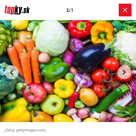
2
/3
(Zdroj: gettyimages.com)