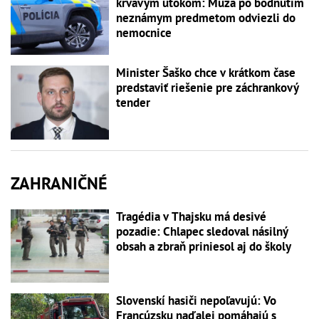
krvavým útokom: Muža po bodnutím
neznámym predmetom odviezli do
nemocnice
Minister Šaško chce v krátkom čase
predstaviť riešenie pre záchrankový
tender
ZAHRANIČNÉ
Tragédia v Thajsku má desivé
pozadie: Chlapec sledoval násilný
obsah a zbraň priniesol aj do školy
Slovenskí hasiči nepoľavujú: Vo
Francúzsku naďalej pomáhajú s