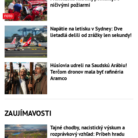
ničivými požiarmi
FOTO
Napätie na letisku v Sydney: Dve
lietadlá delili od zrážky len sekundy!
Húsíovia udreli na Saudskú Arábiu!
Terčom dronov mala byť rafinéria
Aramco
ZAUJÍMAVOSTI
Tajné chodby, nacistický výskum a
rozprávkový vzhľad: Príbeh hradu