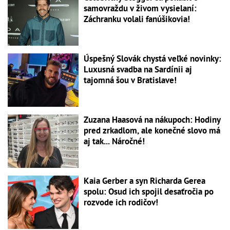
samovraždu v živom vysielaní:
Záchranku volali fanúšikovia!
Úspešný Slovák chystá veľké novinky:
Luxusná svadba na Sardínii aj
tajomná šou v Bratislave!
Zuzana Haasová na nákupoch: Hodiny
pred zrkadlom, ale konečné slovo má
aj tak... Náročné!
Kaia Gerber a syn Richarda Gerea
spolu: Osud ich spojil desaťročia po
rozvode ich rodičov!