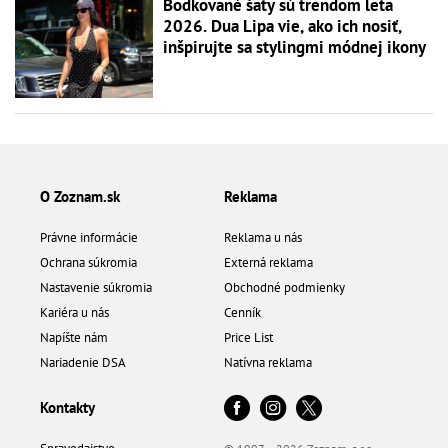
Bodkované šaty sú trendom leta
2026. Dua Lipa vie, ako ich nosiť,
inšpirujte sa stylingmi módnej ikony
O Zoznam.sk
Reklama
Právne informácie
Reklama u nás
Ochrana súkromia
Externá reklama
Nastavenie súkromia
Obchodné podmienky
Kariéra u nás
Cenník
Napíšte nám
Price List
Nariadenie DSA
Natívna reklama
Kontakty