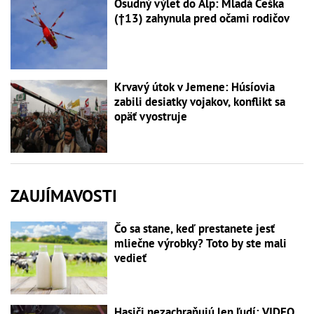
Osudný výlet do Álp: Mladá Češka
(†13) zahynula pred očami rodičov
Krvavý útok v Jemene: Húsíovia
zabili desiatky vojakov, konflikt sa
opäť vyostruje
ZAUJÍMAVOSTI
Čo sa stane, keď prestanete jesť
mliečne výrobky? Toto by ste mali
vedieť
Hasiči nezachraňujú len ľudí: VIDEO