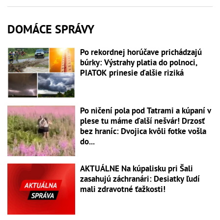
DOMÁCE SPRÁVY
Po rekordnej horúčave prichádzajú
búrky: Výstrahy platia do polnoci,
PIATOK prinesie ďalšie riziká
Po ničení pola pod Tatrami a kúpaní v
plese tu máme ďalší nešvár! Drzosť
bez hraníc: Dvojica kvôli fotke vošla
do...
AKTUÁLNE Na kúpalisku pri Šali
zasahujú záchranári: Desiatky ľudí
mali zdravotné ťažkosti!