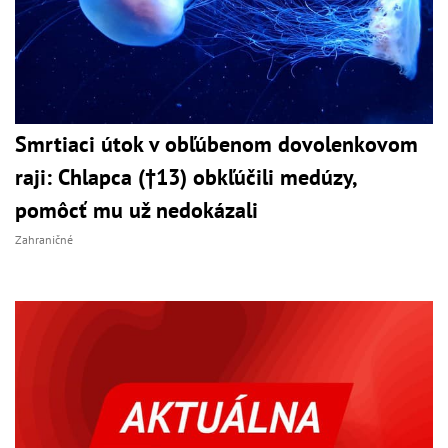
Smrtiaci útok v obľúbenom dovolenkovom
raji: Chlapca (†13) obkľúčili medúzy,
pomôcť mu už nedokázali
Zahraničné