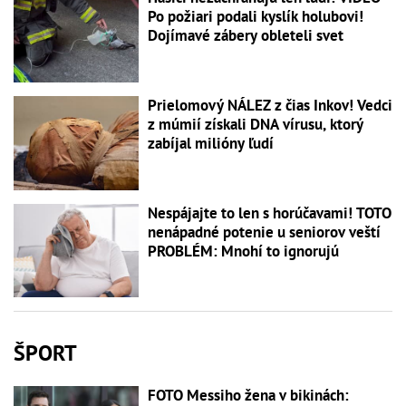
Po požiari podali kyslík holubovi!
Dojímavé zábery obleteli svet
Prielomový NÁLEZ z čias Inkov! Vedci
z múmií získali DNA vírusu, ktorý
zabíjal milióny ľudí
Nespájajte to len s horúčavami! TOTO
nenápadné potenie u seniorov veští
PROBLÉM: Mnohí to ignorujú
ŠPORT
FOTO Messiho žena v bikinách: