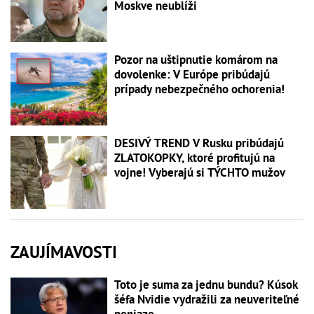
Moskve neublíži
Pozor na uštipnutie komárom na
dovolenke: V Európe pribúdajú
prípady nebezpečného ochorenia!
DESIVÝ TREND V Rusku pribúdajú
ZLATOKOPKY, ktoré profitujú na
vojne! Vyberajú si TÝCHTO mužov
ZAUJÍMAVOSTI
Toto je suma za jednu bundu? Kúsok
šéfa Nvidie vydražili za neuveriteľné
peniaze