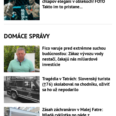
chlapov elegáni v oblekoch! FOTO
Takto im to pristane...
DOMÁCE SPRÁVY
Fico varuje pred extrémne suchou
budúcnosťou: Zákaz vývozu vody
nestačí, čakajú nás miliardové
investície
Tragédia v Tatrách: Slovenský turista
(†76) skolaboval na chodníku, oživiť
sa ho už nepodarilo
Zásah záchranárov v Malej Fatre:
Mladá cyklistka po páde z