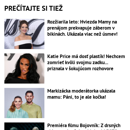
PREČÍTAJTE SI TIEŽ
Rozžiarila leto: Hviezda Mamy na
prenájom prekvapuje záberom v
bikinách. Ukázala viac než úsmev!
Katie Price má dosť plastík! Nechcem
zomrieť kvôli svojmu zadku...
priznala v šokujúcom rozhovore
Markizácka moderátorka ukázala
mamu: Páni, to je ale kočka!
Premiéra filmu Bojovník: Z drsných