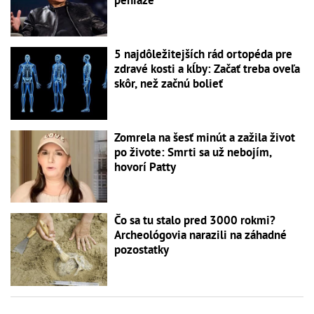
5 najdôležitejších rád ortopéda pre
zdravé kosti a kĺby: Začať treba oveľa
skôr, než začnú bolieť
Zomrela na šesť minút a zažila život
po živote: Smrti sa už nebojím,
hovorí Patty
Čo sa tu stalo pred 3000 rokmi?
Archeológovia narazili na záhadné
pozostatky