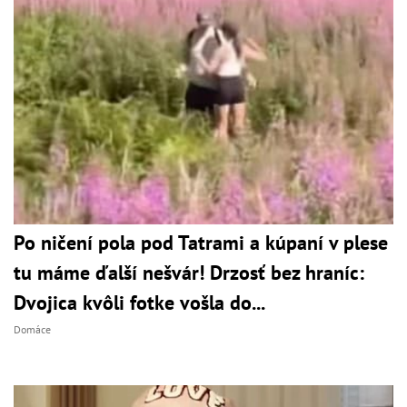
Po ničení pola pod Tatrami a kúpaní v plese
tu máme ďalší nešvár! Drzosť bez hraníc:
Dvojica kvôli fotke vošla do...
Domáce