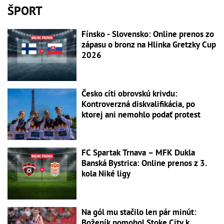
ŠPORT
Fínsko - Slovensko: Online prenos zo
zápasu o bronz na Hlinka Gretzky Cup
2026
Česko cíti obrovskú krivdu:
Kontroverzná diskvalifikácia, po
ktorej ani nemohlo podať protest
FC Spartak Trnava – MFK Dukla
Banská Bystrica: Online prenos z 3.
kola Niké ligy
Na gól mu stačilo len pár minút:
Boženík pomohol Stoke City k