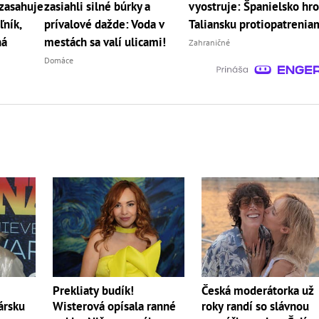
zasahuje
zasiahli silné búrky a
vyostruje: Španielsko hro
ľník,
prívalové dažde: Voda v
Taliansku protiopatrenia
ná
mestách sa valí ulicami!
Zahraničné
Domáce
Česká moderátorka už
Prekliaty budík!
roky randí so slávnou
ársku
Wisterová opísala ranné