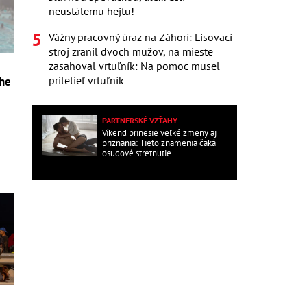
neustálemu hejtu!
Vážny pracovný úraz na Záhorí: Lisovací
stroj zranil dvoch mužov, na mieste
zasahoval vrtuľník: Na pomoc musel
priletieť vrtuľník
che
PARTNERSKÉ VZŤAHY
Víkend prinesie veľké zmeny aj
priznania: Tieto znamenia čaká
osudové stretnutie