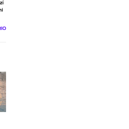
zí
mi