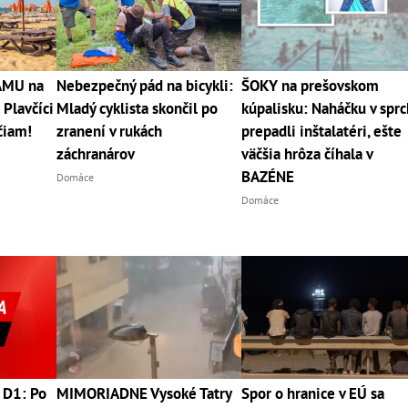
RÁMU na
Nebezpečný pád na bicykli:
ŠOKY na prešovskom
 Plavčíci
Mladý cyklista skončil po
kúpalisku: Naháčku v spr
čiam!
zranení v rukách
prepadli inštalatéri, ešte
záchranárov
väčšia hrôza číhala v
BAZÉNE
Domáce
Domáce
 D1: Po
MIMORIADNE Vysoké Tatry
Spor o hranice v EÚ sa