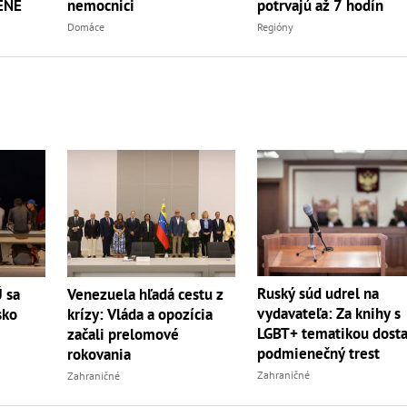
nemocnici
potrvajú až 7 hodín
ZÉNE
Domáce
Regióny
Ruský súd udrel na
Ú sa
Venezuela hľadá cestu z
vydavateľa: Za knihy s
sko
krízy: Vláda a opozícia
LGBT+ tematikou dosta
začali prelomové
podmienečný trest
rokovania
Zahraničné
Zahraničné