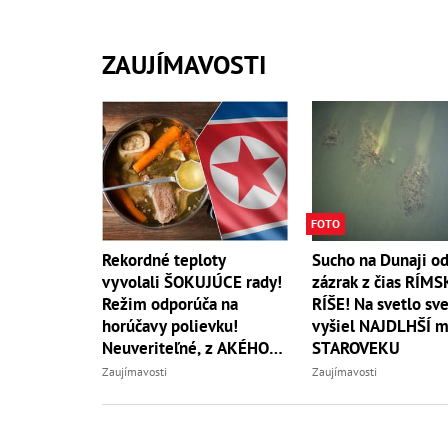
ZAUJÍMAVOSTI
FOTO
Rekordné teploty
Sucho na Dunaji od
vyvolali ŠOKUJÚCE rady!
zázrak z čias RÍMS
Režim odporúča na
RÍŠE! Na svetlo sv
horúčavy polievku!
vyšiel NAJDLHŠÍ m
Neuveriteľné, z AKÉHO
STAROVEKU
zvierata
Zaujímavosti
Zaujímavosti