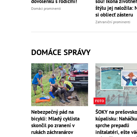
dovolenku s rodičmi!
šou! Ikona životné
štýlu jej naložila: 
Domáci prominenti
si obliecť zásteru
Zahraniční prominenti
DOMÁCE SPRÁVY
FOTO
Nebezpečný pád na
ŠOKY na prešovsk
bicykli: Mladý cyklista
kúpalisku: Naháčku
skončil po zranení v
sprche prepadli
rukách záchranárov
inštalatéri, ešte vä