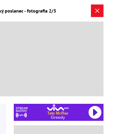
ý poslanec - fotografia 2/5
STREAM
NAŽIVO
Tate McRae
Greedy