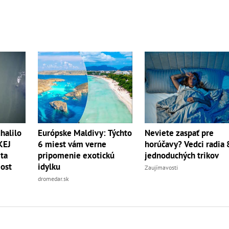
halilo
Európske Maldivy: Týchto
Neviete zaspať pre
KEJ
6 miest vám verne
horúčavy? Vedci radia 
eta
pripomenie exotickú
jednoduchých trikov
ost
idylku
Zaujímavosti
dromedar.sk