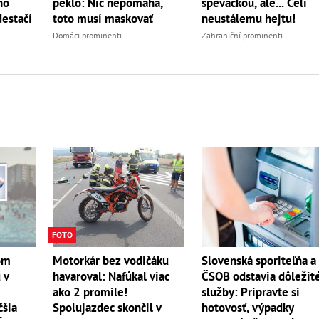
speváčkou, ale... Čelí
ho
peklo: Nič nepomáha,
neustálemu hejtu!
Nestačí
toto musí maskovať
Zahraniční prominenti
Domáci prominenti
FOTO
Motorkár bez vodičáku
Slovenská sporiteľňa a
om
havaroval: Nafúkal viac
ČSOB odstavia dôležit
 v
ako 2 promile!
služby: Pripravte si
Spolujazdec skončil v
hotovosť, výpadky
čšia