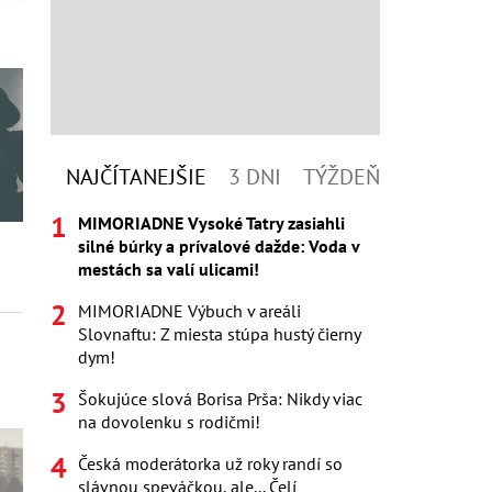
NAJČÍTANEJŠIE
3 DNI
TÝŽDEŇ
MIMORIADNE Vysoké Tatry zasiahli
silné búrky a prívalové dažde: Voda v
mestách sa valí ulicami!
MIMORIADNE Výbuch v areáli
Slovnaftu: Z miesta stúpa hustý čierny
dym!
Šokujúce slová Borisa Prša: Nikdy viac
na dovolenku s rodičmi!
Česká moderátorka už roky randí so
slávnou speváčkou, ale... Čelí