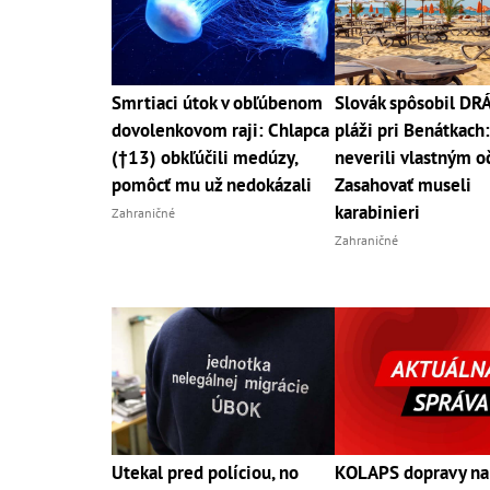
Smrtiaci útok v obľúbenom
Slovák spôsobil D
dovolenkovom raji: Chlapca
pláži pri Benátkach:
(†13) obkľúčili medúzy,
neverili vlastným o
pomôcť mu už nedokázali
Zasahovať museli
karabinieri
Zahraničné
Zahraničné
Utekal pred políciou, no
KOLAPS dopravy na