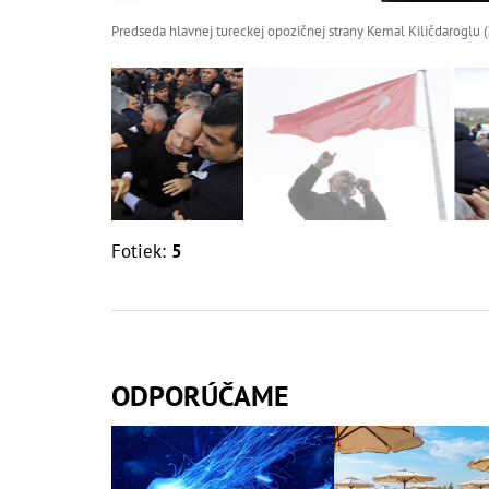
Predseda hlavnej tureckej opozičnej strany Kemal Kiličdaroglu (
Fotiek:
5
ODPORÚČAME