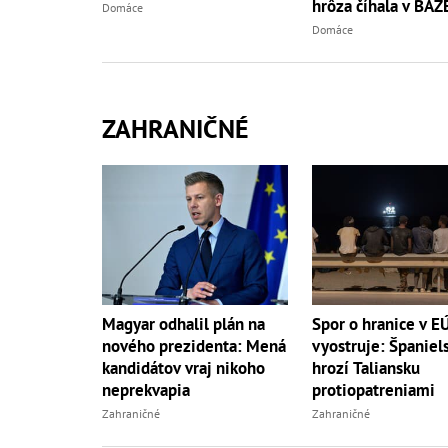
hrôza číhala v BA
Domáce
Domáce
ZAHRANIČNÉ
Magyar odhalil plán na
Spor o hranice v E
nového prezidenta: Mená
vyostruje: Španiel
kandidátov vraj nikoho
hrozí Taliansku
neprekvapia
protiopatreniami
Zahraničné
Zahraničné