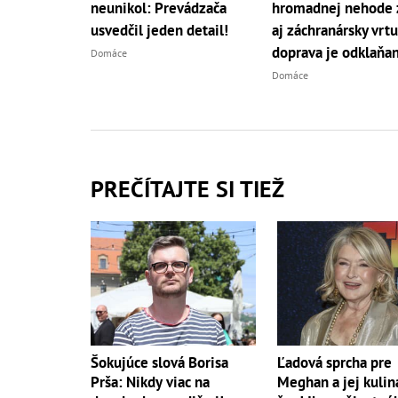
neunikol: Prevádzača
hromadnej nehode 
usvedčil jeden detail!
aj záchranársky vrtu
doprava je odklaňa
Domáce
Domáce
PREČÍTAJTE SI TIEŽ
Šokujúce slová Borisa
Ľadová sprcha pre
Prša: Nikdy viac na
Meghan a jej kulin