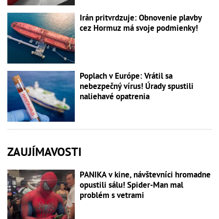
Irán pritvrdzuje: Obnovenie plavby
cez Hormuz má svoje podmienky!
Poplach v Európe: Vrátil sa
nebezpečný vírus! Úrady spustili
naliehavé opatrenia
ZAUJÍMAVOSTI
PANIKA v kine, návštevníci hromadne
opustili sálu! Spider-Man mal
problém s vetrami