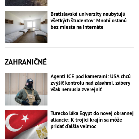
Bratislavské univerzity neubytujú
všetkých študentov: Mnohí ostanú
bez miesta na internáte
ZAHRANIČNÉ
Agenti ICE pod kamerami: USA chcú
zvýšiť kontrolu nad zásahmi, zábery
však nemusia zverejniť
Turecko láka Egypt do novej obrannej
aliancie: K trojici krajín sa môže
pridať ďalšia veľmoc