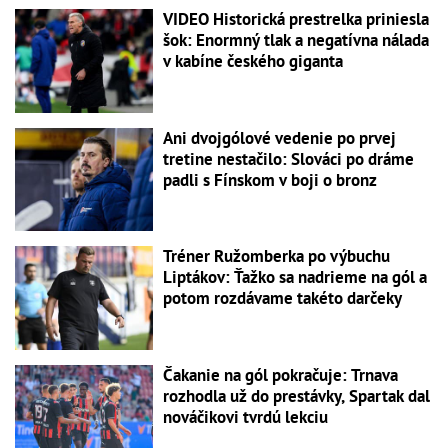
VIDEO Historická prestrelka priniesla
šok: Enormný tlak a negatívna nálada
v kabíne českého giganta
Ani dvojgólové vedenie po prvej
tretine nestačilo: Slováci po dráme
padli s Fínskom v boji o bronz
Tréner Ružomberka po výbuchu
Liptákov: Ťažko sa nadrieme na gól a
potom rozdávame takéto darčeky
Čakanie na gól pokračuje: Trnava
rozhodla už do prestávky, Spartak dal
nováčikovi tvrdú lekciu