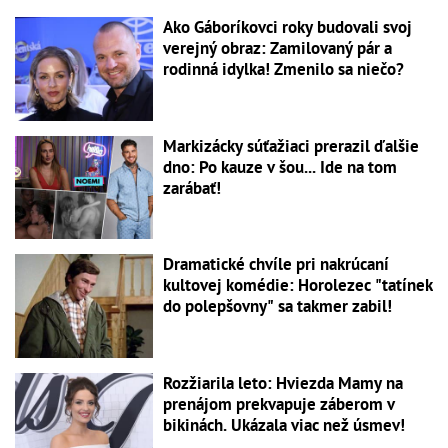
Ako Gáboríkovci roky budovali svoj
verejný obraz: Zamilovaný pár a
rodinná idylka! Zmenilo sa niečo?
Markizácky súťažiaci prerazil ďalšie
dno: Po kauze v šou... Ide na tom
zarábať!
Dramatické chvíle pri nakrúcaní
kultovej komédie: Horolezec "tatínek
do polepšovny" sa takmer zabil!
Rozžiarila leto: Hviezda Mamy na
prenájom prekvapuje záberom v
bikinách. Ukázala viac než úsmev!