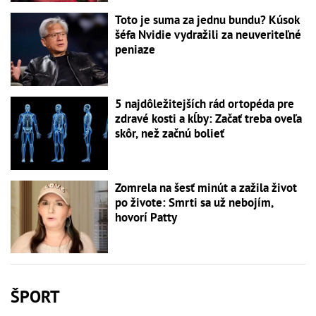
Toto je suma za jednu bundu? Kúsok
šéfa Nvidie vydražili za neuveriteľné
peniaze
5 najdôležitejších rád ortopéda pre
zdravé kosti a kĺby: Začať treba oveľa
skôr, než začnú bolieť
Zomrela na šesť minút a zažila život
po živote: Smrti sa už nebojím,
hovorí Patty
ŠPORT