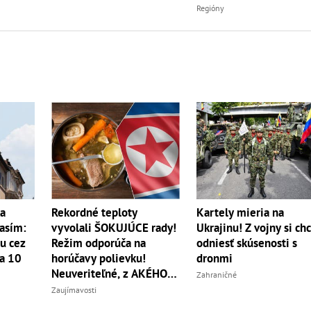
Regióny
ka
Rekordné teploty
Kartely mieria na
asím:
vyvolali ŠOKUJÚCE rady!
Ukrajinu! Z vojny si ch
tu cez
Režim odporúča na
odniesť skúsenosti s
ba 10
horúčavy polievku!
dronmi
Neuveriteľné, z AKÉHO
Zahraničné
zvierata
Zaujímavosti