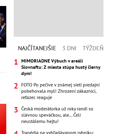
NAJČÍTANEJŠIE
3 DNI
TÝŽDEŇ
MIMORIADNE Výbuch v areáli
Slovnaftu: Z miesta stúpa hustý čierny
dym!
FOTO Po pečive v známej sieti predajní
pobehovala myš! Zhrození zákazníci,
reťazec reaguje
Česká moderátorka už roky randí so
slávnou speváčkou, ale... Čelí
neustálemu hejtu!
Tragédia na vyhľadávanom rybníku: