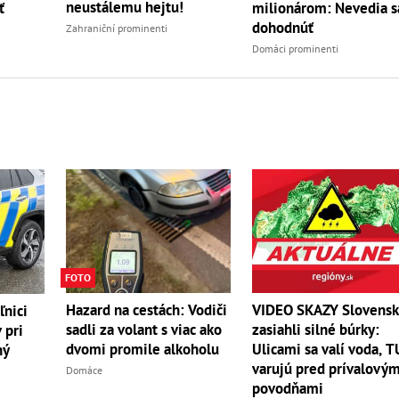
neustálemu hejtu!
ť
milionárom: Nevedia s
dohodnúť
Zahraniční prominenti
Domáci prominenti
FOTO
Hazard na cestách: Vodiči
VIDEO SKAZY Slovens
ľnici
sadli za volant s viac ako
zasiahli silné búrky:
 pri
dvomi promile alkoholu
Ulicami sa valí voda, T
ný
varujú pred prívalovým
Domáce
povodňami