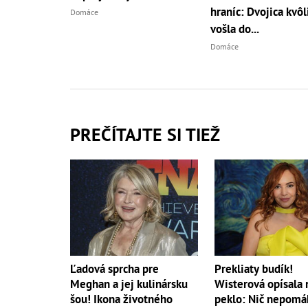
hraníc: Dvojica kvôl
Domáce
vošla do...
Domáce
PREČÍTAJTE SI TIEŽ
Ľadová sprcha pre
Prekliaty budík!
Meghan a jej kulinársku
Wisterová opísala 
šou! Ikona životného
peklo: Nič nepomá