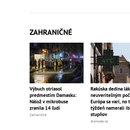
ZAHRANIČNÉ
Výbuch otriasol
Rakúska dedina lá
predmestím Damasku:
neuveriteľným poč
Nálož v mikrobuse
Európa sa varí, no 
zranila 14 ľudí
týždeň namerali i
stupňov
Zahraničné
dromedar.sk