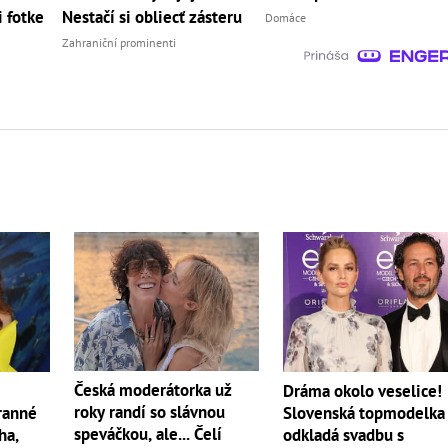
i fotke
Nestačí si obliecť zásteru
Domáce
Zahraniční prominenti
Česká moderátorka už
Dráma okolo veselice!
roky randí so slávnou
ranné
Slovenská topmodelka
speváčkou, ale... Čelí
ha,
odkladá svadbu s