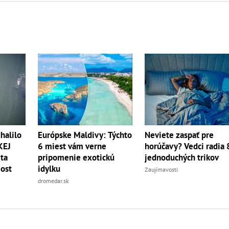
halilo
Európske Maldivy: Týchto
Neviete zaspať pre
KEJ
6 miest vám verne
horúčavy? Vedci radia 
eta
pripomenie exotickú
jednoduchých trikov
ost
idylku
Zaujímavosti
dromedar.sk