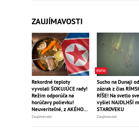
ZAUJÍMAVOSTI
FOTO
Rekordné teploty
Sucho na Dunaji od
vyvolali ŠOKUJÚCE rady!
zázrak z čias RÍMS
Režim odporúča na
RÍŠE! Na svetlo sv
horúčavy polievku!
vyšiel NAJDLHŠÍ m
Neuveriteľné, z AKÉHO
STAROVEKU
zvierata
Zaujímavosti
Zaujímavosti