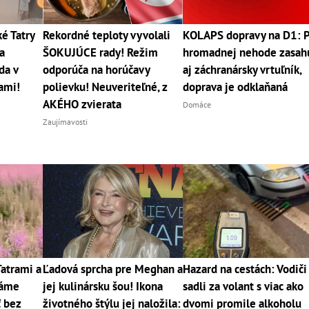
 Tatry
Rekordné teploty vyvolali
KOLAPS dopravy na D1: 
a
ŠOKUJÚCE rady! Režim
hromadnej nehode zasah
da v
odporúča na horúčavy
aj záchranársky vrtuľník,
cami!
polievku! Neuveriteľné, z
doprava je odklaňaná
AKÉHO zvierata
Domáce
Zaujímavosti
Tatrami a
Ľadová sprcha pre Meghan a
Hazard na cestách: Vodiči
máme
jej kulinársku šou! Ikona
sadli za volant s viac ako
ť bez
životného štýlu jej naložila:
dvomi promile alkoholu