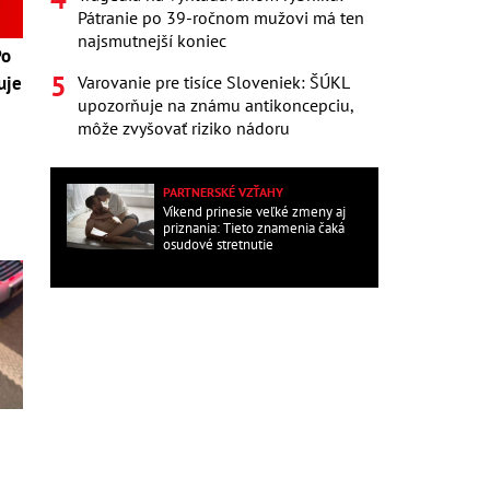
Pátranie po 39-ročnom mužovi má ten
najsmutnejší koniec
Po
Varovanie pre tisíce Sloveniek: ŠÚKL
uje
upozorňuje na známu antikoncepciu,
môže zvyšovať riziko nádoru
PARTNERSKÉ VZŤAHY
Víkend prinesie veľké zmeny aj
priznania: Tieto znamenia čaká
osudové stretnutie