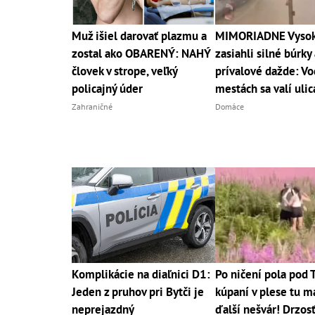
Muž išiel darovať plazmu a
MIMORIADNE Vysoké
zostal ako OBARENÝ: NAHÝ
zasiahli silné búrky 
človek v strope, veľký
prívalové dažde: Vo
policajný úder
mestách sa valí uli
Zahraničné
Domáce
Komplikácie na diaľnici D1:
Po ničení pola pod 
Jeden z pruhov pri Bytči je
kúpaní v plese tu 
neprejazdný
ďalší nešvár! Drzos