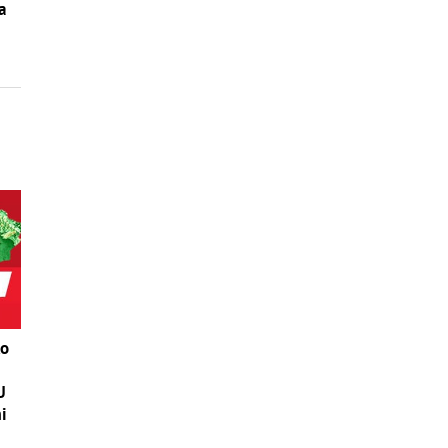
a
ko
U
i