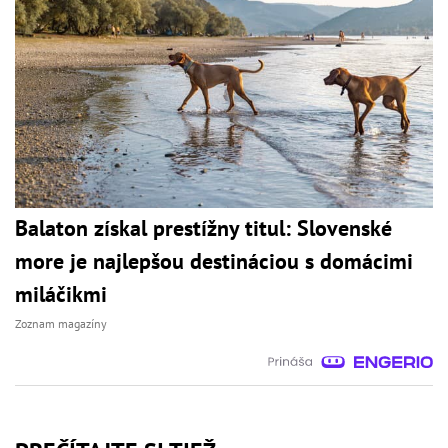
Balaton získal prestížny titul: Slovenské
more je najlepšou destináciou s domácimi
miláčikmi
Zoznam magazíny