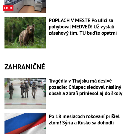
FOTO
POPLACH V MESTE Po ulici sa
pohyboval MEDVEĎ! Už vyslali
zásahový tím. TU buďte opatrní
ZAHRANIČNÉ
Tragédia v Thajsku má desivé
pozadie: Chlapec sledoval násilný
obsah a zbraň priniesol aj do školy
Po 18 mesiacoch rokovaní prišiel
zlom! Sýria a Rusko sa dohodli