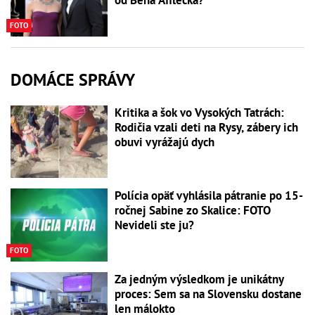
od Bena Afflecka?
FOTO
DOMÁCE SPRÁVY
Kritika a šok vo Vysokých Tatrách:
Rodičia vzali deti na Rysy, zábery ich
obuvi vyrážajú dych
Polícia opäť vyhlásila pátranie po 15-
ročnej Sabine zo Skalice: FOTO
Nevideli ste ju?
FOTO
Za jedným výsledkom je unikátny
proces: Sem sa na Slovensku dostane
len málokto