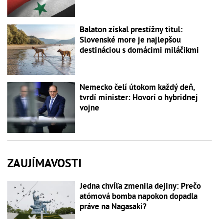
Balaton získal prestížny titul:
Slovenské more je najlepšou
destináciou s domácimi miláčikmi
Nemecko čelí útokom každý deň,
tvrdí minister: Hovorí o hybridnej
vojne
ZAUJÍMAVOSTI
Jedna chvíľa zmenila dejiny: Prečo
atómová bomba napokon dopadla
práve na Nagasaki?