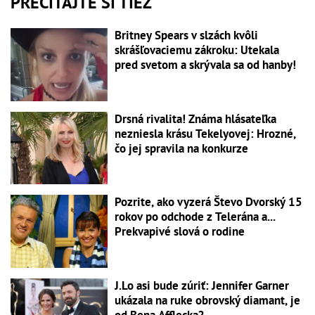
PREČÍTAJTE SI TIEŽ
Britney Spears v slzách kvôli
skrášľovaciemu zákroku: Utekala
pred svetom a skrývala sa od hanby!
Drsná rivalita! Známa hlásateľka
nezniesla krásu Tekelyovej: Hrozné,
čo jej spravila na konkurze
Pozrite, ako vyzerá Števo Dvorský 15
rokov po odchode z Telerána a...
Prekvapivé slová o rodine
J.Lo asi bude zúriť: Jennifer Garner
ukázala na ruke obrovský diamant, je