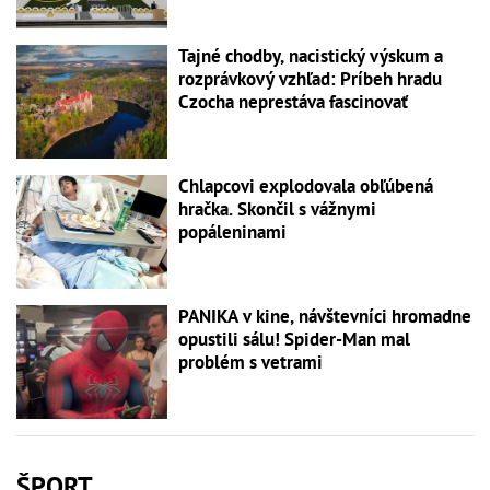
Tajné chodby, nacistický výskum a
rozprávkový vzhľad: Príbeh hradu
Czocha neprestáva fascinovať
Chlapcovi explodovala obľúbená
hračka. Skončil s vážnymi
popáleninami
PANIKA v kine, návštevníci hromadne
opustili sálu! Spider-Man mal
problém s vetrami
ŠPORT