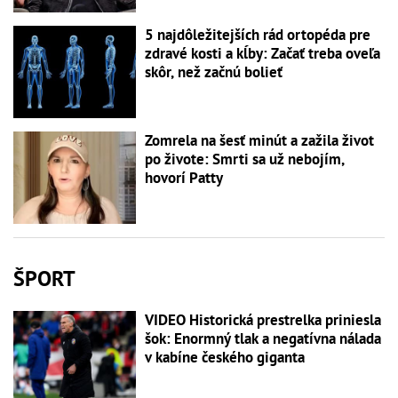
5 najdôležitejších rád ortopéda pre
zdravé kosti a kĺby: Začať treba oveľa
skôr, než začnú bolieť
Zomrela na šesť minút a zažila život
po živote: Smrti sa už nebojím,
hovorí Patty
ŠPORT
VIDEO Historická prestrelka priniesla
šok: Enormný tlak a negatívna nálada
v kabíne českého giganta