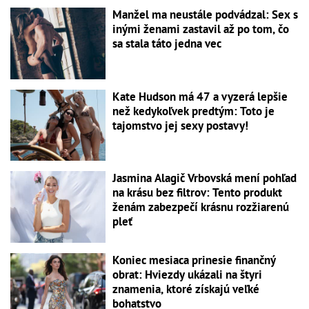
Manžel ma neustále podvádzal: Sex s
inými ženami zastavil až po tom, čo
sa stala táto jedna vec
Kate Hudson má 47 a vyzerá lepšie
než kedykoľvek predtým: Toto je
tajomstvo jej sexy postavy!
Jasmina Alagič Vrbovská mení pohľad
na krásu bez filtrov: Tento produkt
ženám zabezpečí krásnu rozžiarenú
pleť
Koniec mesiaca prinesie finančný
obrat: Hviezdy ukázali na štyri
znamenia, ktoré získajú veľké
bohatstvo