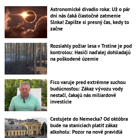
Astronomické divadlo roka: Už o pár
dní nás čaká čiastočné zatmenie
Slnka! Zapíšte si presný čas, kedy to
začne
Rozsiahly požiar lesa v Trstíne je pod
kontrolou: Hasiči naďalej dohliadajú
na poškodené územie
Fico varuje pred extrémne suchou
budúcnosťou: Zákaz vývozu vody
nestačí, čakajú nás miliardové
investície
Cestujete do Nemecka? Od októbra
bude na staniciach platiť zákaz
alkoholu: Pozor na nové pravidlá