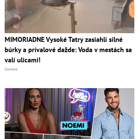
MIMORIADNE Vysoké Tatry zasiahli silné
búrky a prívalové dažde: Voda v mestách sa
valí ulicami!
Domáce