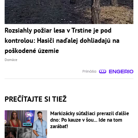
Rozsiahly požiar lesa v Trstíne je pod
kontrolou: Hasiči naďalej dohliadajú na
poškodené územie
Domáce
PREČÍTAJTE SI TIEŽ
Markizácky súťažiaci prerazil ďalšie
dno: Po kauze v šou... Ide na tom
zarábať!