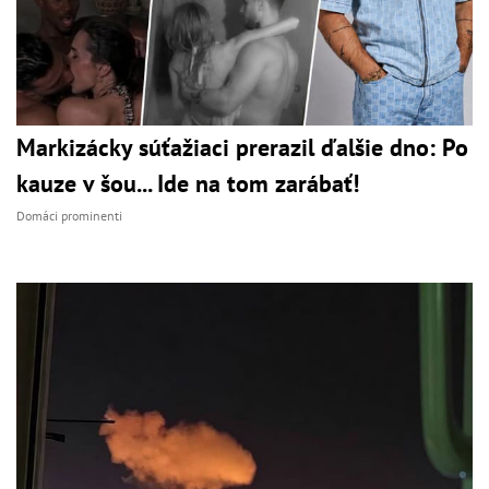
Markizácky súťažiaci prerazil ďalšie dno: Po
kauze v šou... Ide na tom zarábať!
Domáci prominenti