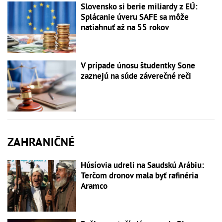
Slovensko si berie miliardy z EÚ:
Splácanie úveru SAFE sa môže
natiahnuť až na 55 rokov
V prípade únosu študentky Sone
zaznejú na súde záverečné reči
ZAHRANIČNÉ
Húsíovia udreli na Saudskú Arábiu:
Terčom dronov mala byť rafinéria
Aramco