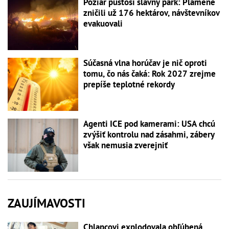
Požiar pustoší slávny park: Plamene
zničili už 176 hektárov, návštevníkov
evakuovali
Súčasná vlna horúčav je nič oproti
tomu, čo nás čaká: Rok 2027 zrejme
prepíše teplotné rekordy
Agenti ICE pod kamerami: USA chcú
zvýšiť kontrolu nad zásahmi, zábery
však nemusia zverejniť
ZAUJÍMAVOSTI
Chlapcovi explodovala obľúbená