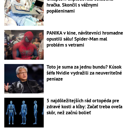
hračka. Skončil s vážnymi
popáleninami
PANIKA v kine, návštevníci hromadne
opustili sálu! Spider-Man mal
problém s vetrami
Toto je suma za jednu bundu? Kúsok
šéfa Nvidie vydražili za neuveriteľné
peniaze
5 najdôležitejších rád ortopéda pre
zdravé kosti a kĺby: Začať treba oveľa
skôr, než začnú bolieť