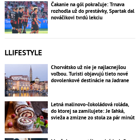
Čakanie na gól pokračuje: Trnava
rozhodla už do prestávky, Spartak dal
nováčikovi tvrdú lekciu
LLIFESTYLE
Chorvátsko už nie je najlacnejšou
voľbou. Turisti objavujú tieto nové
dovolenkové destinácie na Jadrane
Letná malinovo-čokoládová roláda,
do ktorej sa zamilujete: Je ľahká,
svieža a zmizne zo stola za pár minút