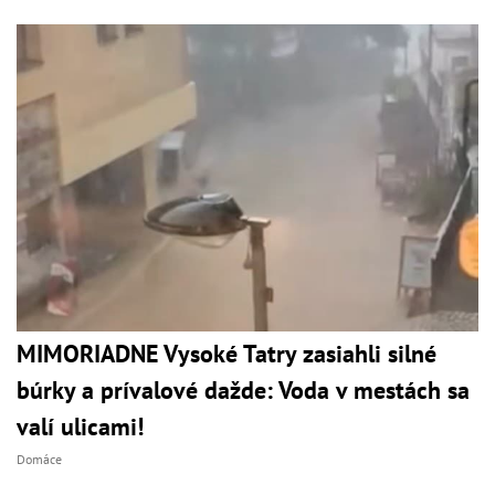
MIMORIADNE Vysoké Tatry zasiahli silné
búrky a prívalové dažde: Voda v mestách sa
valí ulicami!
Domáce