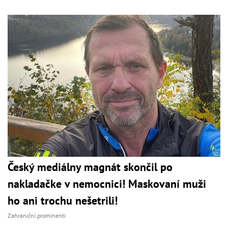
Český mediálny magnát skončil po
nakladačke v nemocnici! Maskovaní muži
ho ani trochu nešetrili!
Zahraniční prominenti