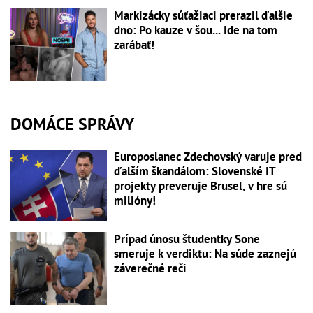
Markizácky súťažiaci prerazil ďalšie
dno: Po kauze v šou... Ide na tom
zarábať!
DOMÁCE SPRÁVY
Europoslanec Zdechovský varuje pred
ďalším škandálom: Slovenské IT
projekty preveruje Brusel, v hre sú
milióny!
Prípad únosu študentky Sone
smeruje k verdiktu: Na súde zaznejú
záverečné reči