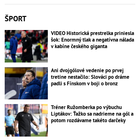
ŠPORT
VIDEO Historická prestrelka priniesla
šok: Enormný tlak a negatívna nálada
v kabíne českého giganta
Ani dvojgólové vedenie po prvej
tretine nestačilo: Slováci po dráme
padli s Fínskom v boji o bronz
Tréner Ružomberka po výbuchu
Liptákov: Ťažko sa nadrieme na gól a
potom rozdávame takéto darčeky