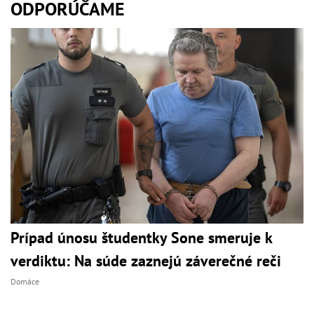
ODPORÚČAME
Prípad únosu študentky Sone smeruje k
verdiktu: Na súde zaznejú záverečné reči
Domáce