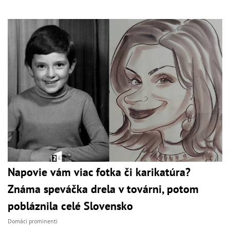
Napovie vám viac fotka či karikatúra?
Známa speváčka drela v továrni, potom
pobláznila celé Slovensko
Domáci prominenti