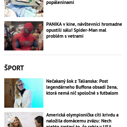
popáleninami
PANIKA v kine, návštevníci hromadne
opustili sálu! Spider-Man mal
problém s vetrami
ŠPORT
Nečakaný šok z Talianska: Post
legendárneho Buffona obsadí žena,
ktorá nemá nič spoločné s futbalom
Americká olympionička cíti krivdu a
naložila domácemu zväzu: Nech
niekto zastaví to, čo robia v USA