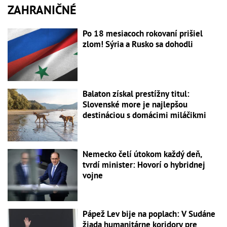
ZAHRANIČNÉ
Po 18 mesiacoch rokovaní prišiel
zlom! Sýria a Rusko sa dohodli
Balaton získal prestížny titul:
Slovenské more je najlepšou
destináciou s domácimi miláčikmi
Nemecko čelí útokom každý deň,
tvrdí minister: Hovorí o hybridnej
vojne
Pápež Lev bije na poplach: V Sudáne
žiada humanitárne koridory pre