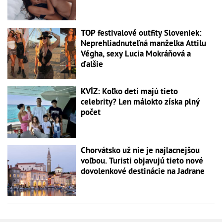
TOP festivalové outfity Sloveniek:
Neprehliadnuteľná manželka Attilu
Végha, sexy Lucia Mokráňová a
ďalšie
KVÍZ: Koľko detí majú tieto
celebrity? Len málokto získa plný
počet
Chorvátsko už nie je najlacnejšou
voľbou. Turisti objavujú tieto nové
dovolenkové destinácie na Jadrane