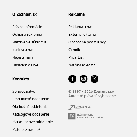
O Zoznam.sk
Reklama
Právne informácie
Reklama u nás
Ochrana súkromia
Externá reklama
Nastavenie súkromia
Obchodné podmienky
Kariéra u nás
Cenník
Napíšte nám
Price List
Nariadenie DSA
Natívna reklama
Kontakty
Spravodajstvo
© 1997 – 2026 Zoznam, s.r.o.
Autorské práva sú vyhradené.
Produktové oddelenie
Obchodné oddelenie
Katalógové oddelenie
Marketingové oddelenie
Máte pre nás tip?