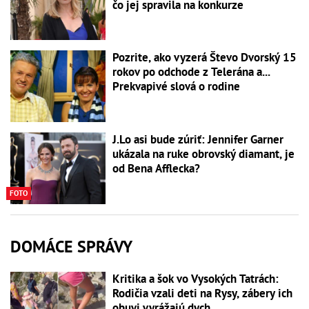
čo jej spravila na konkurze
Pozrite, ako vyzerá Števo Dvorský 15
rokov po odchode z Telerána a...
Prekvapivé slová o rodine
J.Lo asi bude zúriť: Jennifer Garner
ukázala na ruke obrovský diamant, je
od Bena Afflecka?
FOTO
DOMÁCE SPRÁVY
Kritika a šok vo Vysokých Tatrách:
Rodičia vzali deti na Rysy, zábery ich
obuvi vyrážajú dych