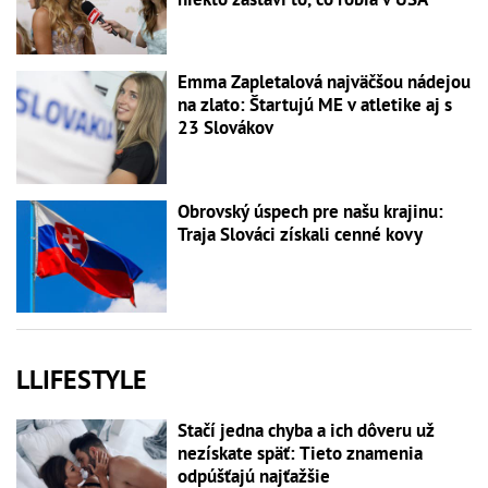
Emma Zapletalová najväčšou nádejou
na zlato: Štartujú ME v atletike aj s
23 Slovákov
Obrovský úspech pre našu krajinu:
Traja Slováci získali cenné kovy
LLIFESTYLE
Stačí jedna chyba a ich dôveru už
nezískate späť: Tieto znamenia
odpúšťajú najťažšie