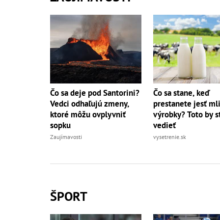
Čo sa deje pod Santorini?
Čo sa stane, keď
Vedci odhaľujú zmeny,
prestanete jesť ml
ktoré môžu ovplyvniť
výrobky? Toto by s
sopku
vedieť
Zaujímavosti
vysetrenie.sk
ŠPORT