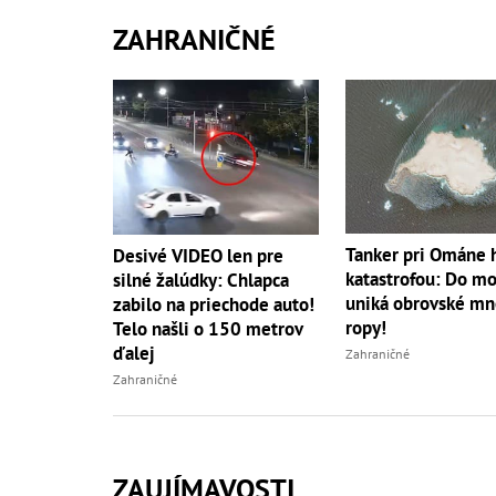
ZAHRANIČNÉ
Tanker pri Ománe 
Desivé VIDEO len pre
katastrofou: Do mo
silné žalúdky: Chlapca
uniká obrovské mn
zabilo na priechode auto!
ropy!
Telo našli o 150 metrov
ďalej
Zahraničné
Zahraničné
ZAUJÍMAVOSTI