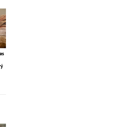
as
rý