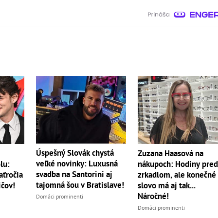
Úspešný Slovák chystá
Zuzana Haasová na
veľké novinky: Luxusná
lu:
nákupoch: Hodiny pre
svadba na Santorini aj
aťročia
zrkadlom, ale konečné
tajomná šou v Bratislave!
ičov!
slovo má aj tak...
Náročné!
Domáci prominenti
Domáci prominenti