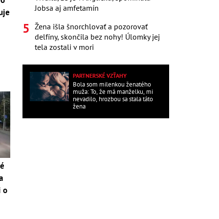
Po
Jobsa aj amfetamín
uje
Žena išla šnorchlovať a pozorovať
delfíny, skončila bez nohy! Úlomky jej
tela zostali v mori
PARTNERSKÉ VZŤAHY
Bola som milenkou ženatého
muža: To, že má manželku, mi
nevadilo, hrozbou sa stala táto
žena
né
a
i o