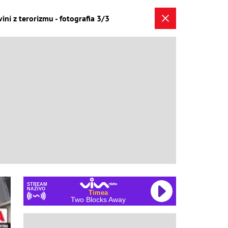
ní z terorizmu - fotografia 3/3
STREAM
NAŽIVO
Timea
Two Blocks Away