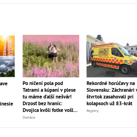
Po ničení pola pod
Rekordné horúčavy na
čave
Tatrami a kúpaní v plese
Slovensku: Záchranári 
tu máme ďalší nešvár!
štvrtok zasahovali pri
Drzosť bez hraníc:
kolapsoch už 83-krát
inesie
Dvojica kvôli fotke vošla
Regióny
do...
Domáce