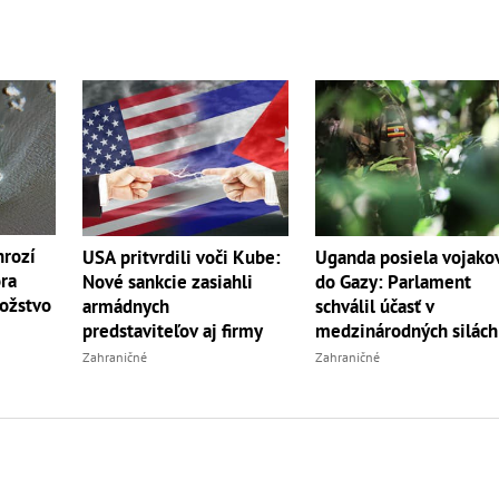
hrozí
USA pritvrdili voči Kube:
Uganda posiela vojako
ra
Nové sankcie zasiahli
do Gazy: Parlament
ožstvo
armádnych
schválil účasť v
predstaviteľov aj firmy
medzinárodných silách
Zahraničné
Zahraničné