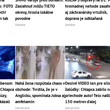
gha
SHMÚ varuje pred búrkami:
KOLAPS dopravy na D1: 
ko: FOTO
Zasiahnuť môžu TIETO
hromadnej nehode zasah
ych!
okresy, hrozia lokálne
aj záchranársky vrtuľník,
n tak
povodne
doprava je odklaňaná
Domáce
Domáce
ľúbenom
Nahá žena rozpútala chaos v
Desivé VIDEO len pre sil
 Chlapca
obchode: Tvrdila, že je v
žalúdky: Chlapca zabilo n
úzy,
Anglicku, spomínala Jobsa aj
priechode auto! Telo našl
kázali
amfetamín
150 metrov ďalej
Zahraničné
Zahraničné