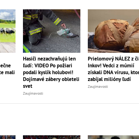
Hasiči nezachraňujú len
Prielomový NÁLEZ z či
iečne
ľudí: VIDEO Po požiari
Inkov! Vedci z múmií
te mali
podali kyslík holubovi!
získali DNA vírusu, kto
Dojímavé zábery obleteli
zabíjal milióny ľudí
svet
Zaujímavosti
Zaujímavosti