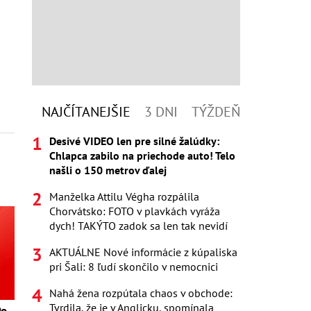
NAJČÍTANEJŠIE
3 DNI
TÝŽDEŇ
Desivé VIDEO len pre silné žalúdky:
Chlapca zabilo na priechode auto! Telo
našli o 150 metrov ďalej
Manželka Attilu Végha rozpálila
Chorvátsko: FOTO v plavkách vyráža
dych! TAKÝTO zadok sa len tak nevidí
AKTUÁLNE Nové informácie z kúpaliska
pri Šali: 8 ľudí skončilo v nemocnici
Nahá žena rozpútala chaos v obchode:
Tvrdila, že je v Anglicku, spomínala