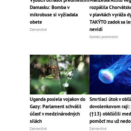
Výbuch otriasol predmestím
Manželka Attilu Vé
Damasku: Bomba v
rozpálila Chorváts
mikrobuse si vyžiadala
v plavkách vyráža d
obete
TAKÝTO zadok sa le
nevidí
Zahraničné
Domáci prominenti
Uganda posiela vojakov do
Smrtiaci útok v ob
Gazy: Parlament schválil
dovolenkovom raji:
účasť v medzinárodných
(†13) obkľúčili med
silách
pomôcť mu už nedo
Zahraničné
Zahraničné