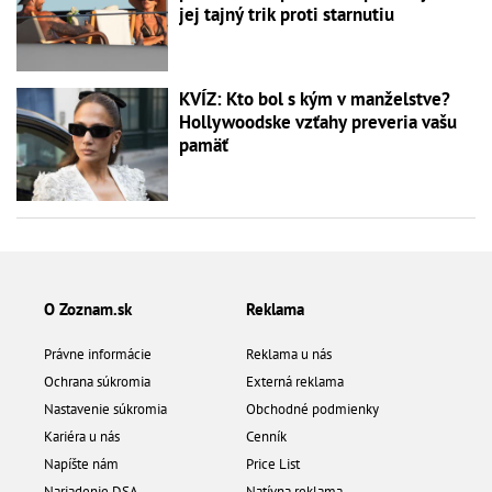
jej tajný trik proti starnutiu
KVÍZ: Kto bol s kým v manželstve?
Hollywoodske vzťahy preveria vašu
pamäť
O Zoznam.sk
Reklama
Právne informácie
Reklama u nás
Ochrana súkromia
Externá reklama
Nastavenie súkromia
Obchodné podmienky
Kariéra u nás
Cenník
Napíšte nám
Price List
Nariadenie DSA
Natívna reklama