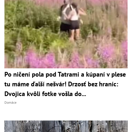
Po ničení pola pod Tatrami a kúpaní v plese
tu máme ďalší nešvár! Drzosť bez hraníc:
Dvojica kvôli fotke vošla do...
Domáce