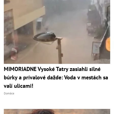
MIMORIADNE Vysoké Tatry zasiahli silné
búrky a prívalové dažde: Voda v mestách sa
valí ulicami!
Domáce