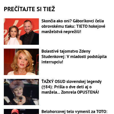
PREČÍTAJTE SI TIEŽ
Skončia ako oni? Gáboríkovci čelia
obrovskému tlaku: TIETO hokejové
manželstvá neprežili!
Bolestivé tajomstvo Zdeny
Studenkovej: V mladosti podstúpila
interrupciu!
ŤAŽKÝ OSUD slovenskej legendy
(†84): Prišla o dve deti aj o
manžela... Zomrela OPUSTENÁ!
Belohorcovej telo vymenil za TOTO: