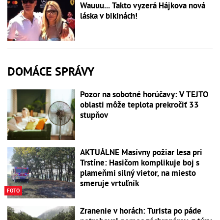
Wauuu... Takto vyzerá Hájkova nová
láska v bikinách!
DOMÁCE SPRÁVY
Pozor na sobotné horúčavy: V TEJTO
oblasti môže teplota prekročiť 33
stupňov
AKTUÁLNE Masívny požiar lesa pri
Trstíne: Hasičom komplikuje boj s
plameňmi silný vietor, na miesto
smeruje vrtuľník
FOTO
Zranenie v horách: Turista po páde