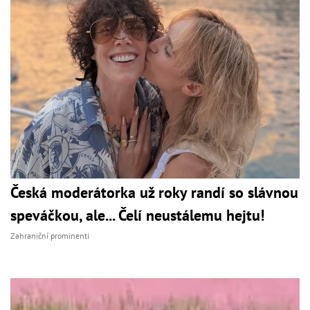
Česká moderátorka už roky randí so slávnou
speváčkou, ale... Čelí neustálemu hejtu!
Zahraniční prominenti