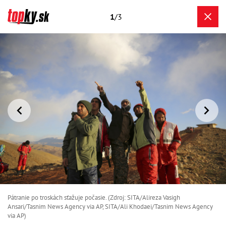
1
/3
Pátranie po troskách sťažuje počasie. (Zdroj: SITA/Alireza Vasigh
Ansari/Tasnim News Agency via AP, SITA/Ali Khodaei/Tasnim News Agency
via AP)