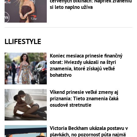
červených bikinách: Napriek zraneniu
si leto naplno užíva
LLIFESTYLE
Koniec mesiaca prinesie finančný
obrat: Hviezdy ukázali na štyri
znamenia, ktoré získajú veľké
bohatstvo
Víkend prinesie veľké zmeny aj
priznania: Tieto znamenia čaká
osudové stretnutie
Victoria Beckham ukázala postavu v
plavkách, no pozornosť púta najmä