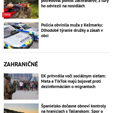
potreboval pomoc záchranárov, z túry
ho odviezli na nosidlách
FOTO
Polícia obvinila muža z Kežmarku:
Dlhodobé týranie družky a zásah v
obci
ZAHRANIČNÉ
EK pritvrdila voči sociálnym sieťam:
Meta a TikTok majú bojovať proti
dezinformáciám o migrantoch
Španielsko dočasne obnoví kontroly
na hraniciach s Talianskom: Spor o