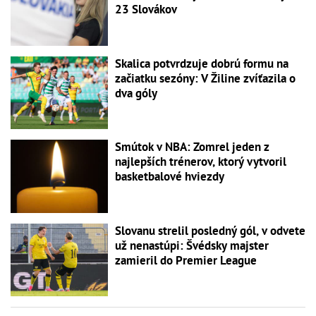
23 Slovákov
Skalica potvrdzuje dobrú formu na
začiatku sezóny: V Žiline zvíťazila o
dva góly
Smútok v NBA: Zomrel jeden z
najlepších trénerov, ktorý vytvoril
basketbalové hviezdy
Slovanu strelil posledný gól, v odvete
už nenastúpi: Švédsky majster
zamieril do Premier League