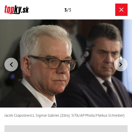
3
/3
Jacek Czaputowicz, Sigmar Gabriel (Zdroj: SITA/AP Photo/Markus Schreiber)