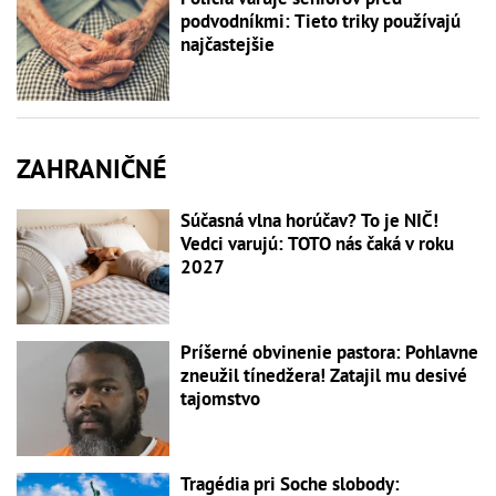
podvodníkmi: Tieto triky používajú
najčastejšie
ZAHRANIČNÉ
Súčasná vlna horúčav? To je NIČ!
Vedci varujú: TOTO nás čaká v roku
2027
Príšerné obvinenie pastora: Pohlavne
zneužil tínedžera! Zatajil mu desivé
tajomstvo
Tragédia pri Soche slobody: