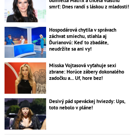
odmietla Matrix a chcela vlastnú
smrť: Dnes randí s láskou z mladosti!
Hospodárová chytila v správach
záchvat smiechu, stiahla aj
Ďurianovú: Keď to zbadáte,
neudržíte sa ani vy!
Misska Vojtasová vyťahuje sexi
zbrane: Horúce zábery dokonalého
zadočku a... Uf, hore bez!
Desivý pád speváckej hviezdy: Ups,
toto nebolo v pláne!