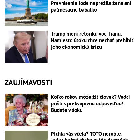
Prevrátenie lode neprežila žena ani
päťmesačné bábätko
Trump mení rétoriku voči Iránu:
Namiesto útoku chce nechať prehĺbiť
jeho ekonomickú krízu
ZAUJÍMAVOSTI
Koľko rokov môže žiť človek? Vedci
prišli s prekvapivou odpoveďou!
Budete v šoku
Pichla vás včela? TOTO nerobte: