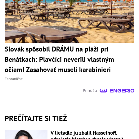
Slovák spôsobil DRÁMU na pláži pri
Benátkach: Plavčíci neverili vlastným
očiam! Zasahovať museli karabinieri
Zahraničné
PREČÍTAJTE SI TIEŽ
V lietadle ju zbalil Hasselhoff,