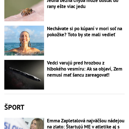
Jedna bežná chyba môže dostať do
rany ešte viac jedu
Nechávate si po kúpaní v mori soľ na
pokožke? Toto by ste mali vedieť
Vedci varujú pred hrozbou z
hlbokého vesmíru: Ak sa objaví, Zem
nemusí mať šancu zareagovať!
ŠPORT
Emma Zapletalová najväčšou nádejou
na zlato: Štartujú ME v atletike aj s