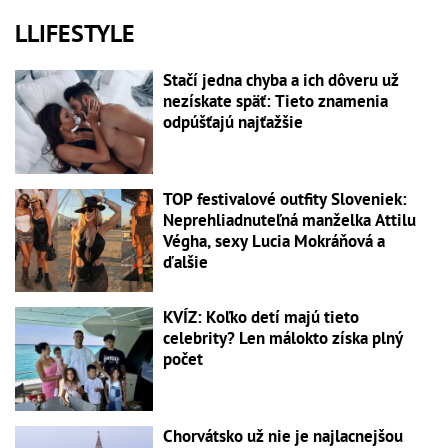
LLIFESTYLE
Stačí jedna chyba a ich dôveru už
nezískate späť: Tieto znamenia
odpúšťajú najťažšie
TOP festivalové outfity Sloveniek:
Neprehliadnuteľná manželka Attilu
Végha, sexy Lucia Mokráňová a
ďalšie
KVÍZ: Koľko detí majú tieto
celebrity? Len málokto získa plný
počet
Chorvátsko už nie je najlacnejšou