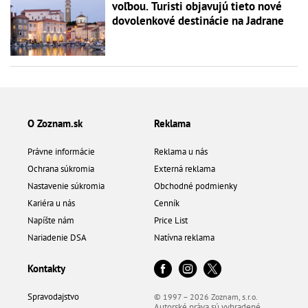
voľbou. Turisti objavujú tieto nové
dovolenkové destinácie na Jadrane
O Zoznam.sk
Reklama
Právne informácie
Reklama u nás
Ochrana súkromia
Externá reklama
Nastavenie súkromia
Obchodné podmienky
Kariéra u nás
Cenník
Napíšte nám
Price List
Nariadenie DSA
Natívna reklama
Kontakty
Spravodajstvo
© 1997 – 2026 Zoznam, s.r.o.
Autorské práva sú vyhradené.