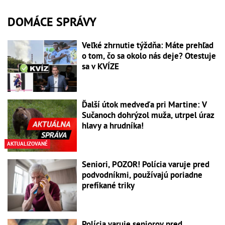
DOMÁCE SPRÁVY
Veľké zhrnutie týždňa: Máte prehľad
o tom, čo sa okolo nás deje? Otestuje
sa v KVÍZE
Ďalší útok medveďa pri Martine: V
Sučanoch dohrýzol muža, utrpel úraz
hlavy a hrudníka!
AKTUALIZOVANÉ
Seniori, POZOR! Polícia varuje pred
podvodníkmi, používajú poriadne
prefíkané triky
Polícia varuje seniorov pred