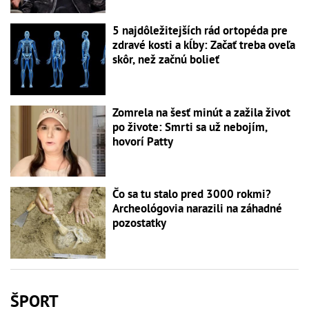
5 najdôležitejších rád ortopéda pre
zdravé kosti a kĺby: Začať treba oveľa
skôr, než začnú bolieť
Zomrela na šesť minút a zažila život
po živote: Smrti sa už nebojím,
hovorí Patty
Čo sa tu stalo pred 3000 rokmi?
Archeológovia narazili na záhadné
pozostatky
ŠPORT