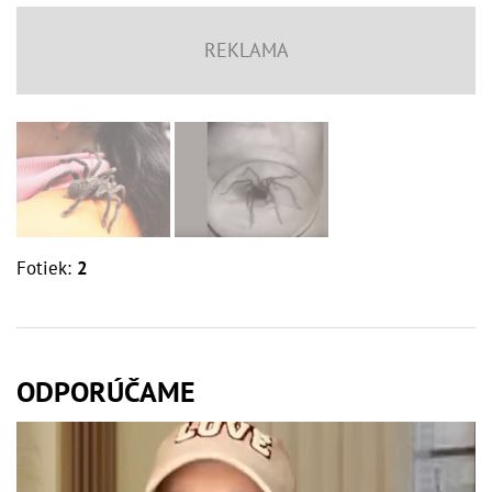
Fotiek:
2
ODPORÚČAME