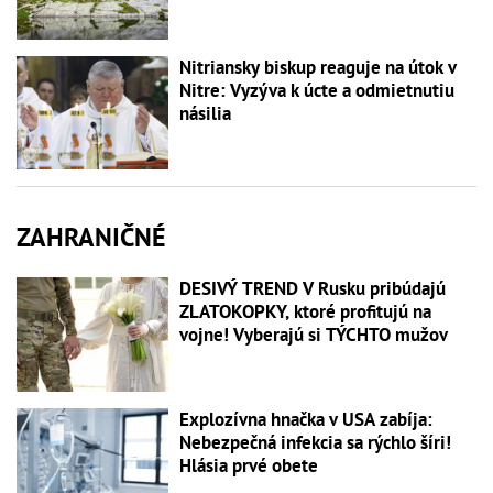
Nitriansky biskup reaguje na útok v
Nitre: Vyzýva k úcte a odmietnutiu
násilia
ZAHRANIČNÉ
DESIVÝ TREND V Rusku pribúdajú
ZLATOKOPKY, ktoré profitujú na
vojne! Vyberajú si TÝCHTO mužov
Explozívna hnačka v USA zabíja:
Nebezpečná infekcia sa rýchlo šíri!
Hlásia prvé obete