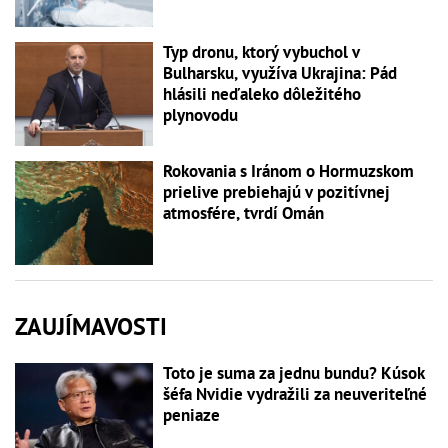
Typ dronu, ktorý vybuchol v
Bulharsku, využíva Ukrajina: Pád
hlásili neďaleko dôležitého
plynovodu
Rokovania s Iránom o Hormuzskom
prielive prebiehajú v pozitívnej
atmosfére, tvrdí Omán
ZAUJÍMAVOSTI
Toto je suma za jednu bundu? Kúsok
šéfa Nvidie vydražili za neuveriteľné
peniaze