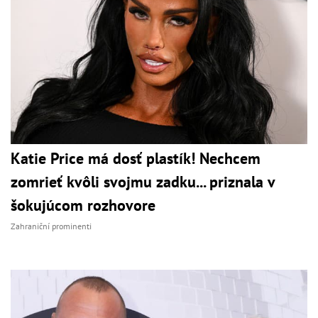
Katie Price má dosť plastík! Nechcem
zomrieť kvôli svojmu zadku... priznala v
šokujúcom rozhovore
Zahraniční prominenti