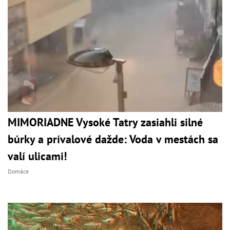
MIMORIADNE Vysoké Tatry zasiahli silné
búrky a prívalové dažde: Voda v mestách sa
valí ulicami!
Domáce