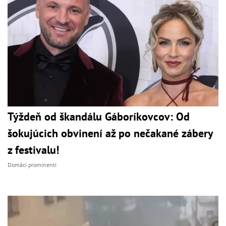
Týždeň od škandálu Gáboríkovcov: Od
šokujúcich obvinení až po nečakané zábery
z festivalu!
Domáci prominenti